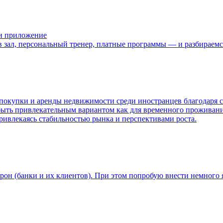
или приложение
 в зал, персональный тренер, платные программы — и разбираемс
 покупки и аренды недвижимости среди иностранцев благодаря
быть привлекательным вариантом как для временного проживания
ривлекаясь стабильностью рынка и перспективами роста.
рон (банки и их клиентов). При этом попробую внести немного