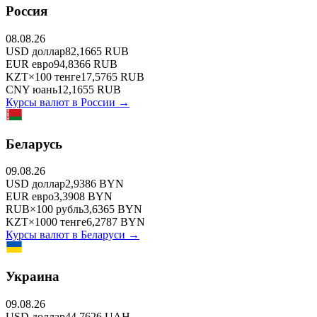
Россия
08.08.26
USD
доллар
82,1665
RUB
EUR
евро
94,8366
RUB
KZT
×
100
тенге
17,5765
RUB
CNY
юань
12,1655
RUB
Курсы валют в
России
→
Беларусь
09.08.26
USD
доллар
2,9386
BYN
EUR
евро
3,3908
BYN
RUB
×
100
рубль
3,6365
BYN
KZT
×
1000
тенге
6,2787
BYN
Курсы валют в
Беларуси
→
Украина
09.08.26
USD
доллар
44,7626
UAH