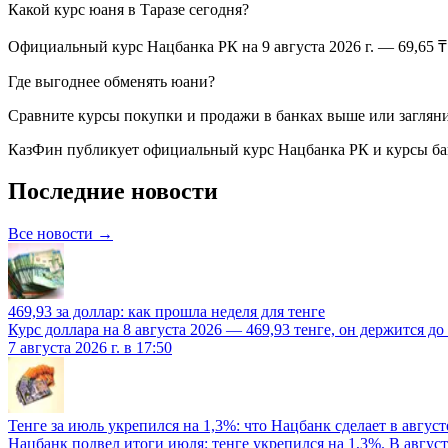
Какой курс
юаня
в
Таразе
сегодня?
Официальный курс Нацбанка РК
на 9 августа 2026 г.
—
69,65
₸
Где выгоднее обменять
юани
?
Сравните курсы покупки и продажи в банках выше или загляни
КазФин публикует официальный курс Нацбанка РК и курсы ба
Последние новости
Все новости →
469,93 за доллар: как прошла неделя для тенге
Курс доллара на 8 августа 2026 — 469,93 тенге, он держится д
7 августа 2026 г. в 17:50
Тенге за июль укрепился на 1,3%: что Нацбанк сделает в август
Нацбанк подвел итоги июля: тенге укрепился на 1,3%. В август