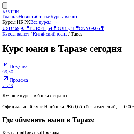
КазФин
Главная
Новости
Статьи
Курсы валют
Курсы НБ РК
Все курсы →
USD
469,93
₸
EUR
541,64
₸
RUB
5,71
₸
CNY
69,65
₸
Курсы валют
/
Китайский юань
/
Тараз
Курс
юаня
в
Таразе
сегодня
Покупка
69,30
Продажа
71,49
Лучшие курсы в банках страны
Официальный курс
Нацбанка РК
69,65
₸
без изменений
,
—
0,00
Где обменять
юани
в
Таразе
Компания
Покупка
Продажа