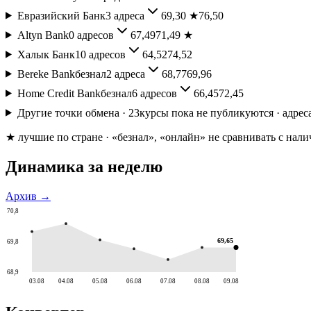
Евразийский Банк
3
адреса
69,30
★
76,50
Altyn Bank
0
адресов
67,49
71,49
★
Халык Банк
10
адресов
64,52
74,52
Bereke Bank
безнал
2
адреса
68,77
69,96
Home Credit Bank
безнал
6
адресов
66,45
72,45
Другие точки обмена ·
23
курсы пока не публикуются · адреса
★ лучшие по стране
· «безнал», «онлайн» не сравнивать с нал
Динамика за неделю
Архив →
70,8
69,65
69,8
68,9
03.08
04.08
05.08
06.08
07.08
08.08
09.08