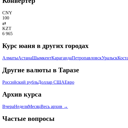
Конвертер
CNY
100
⇄
KZT
6 965
Курс
юаня
в других городах
Алматы
Астана
Шымкент
Караганда
Петропавловск
Уральск
Кост
Другие валюты в
Таразе
Российский рубль
Доллар США
Евро
Архив курса
Вчера
Неделя
Месяц
Весь архив →
Частые вопросы