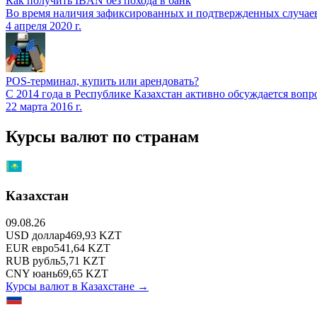
Как получить IBAN без похода в банк
Во время наличия зафиксированных и подтвержденных случаев
4 апреля 2020 г.
POS-терминал, купить или арендовать?
С 2014 года в Республике Казахстан активно обсуждается в
22 марта 2016 г.
Курсы валют по странам
Казахстан
09.08.26
USD
доллар
469,93
KZT
EUR
евро
541,64
KZT
RUB
рубль
5,71
KZT
CNY
юань
69,65
KZT
Курсы валют в
Казахстане
→