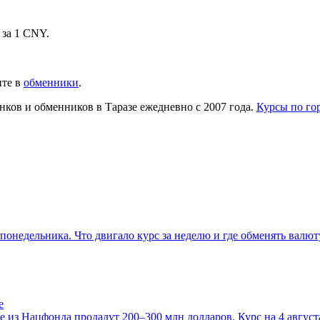
 за 1
CNY
.
те в
обменники
.
нков и обменников в
Таразе
ежедневно с 2007 года.
Курсы по го
о понедельника. Что двигало курс за неделю и где обменять валю
е
е из Нацфонда продадут 200–300 млн долларов. Курс на 4 августа