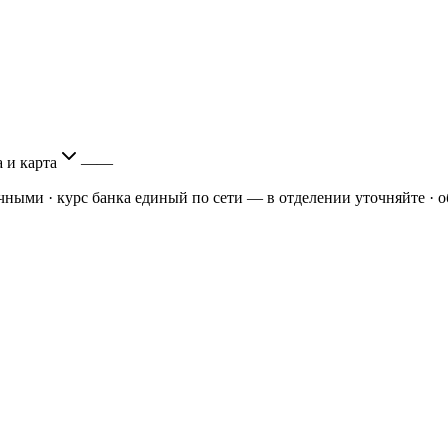
 и карта
—
—
ичными
· курс банка единый по сети — в отделении уточняйте
· о