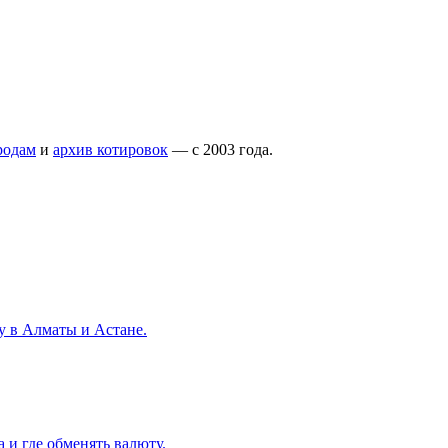
родам
и
архив котировок
— с 2003 года.
ту в Алматы и Астане.
 и где обменять валюту.