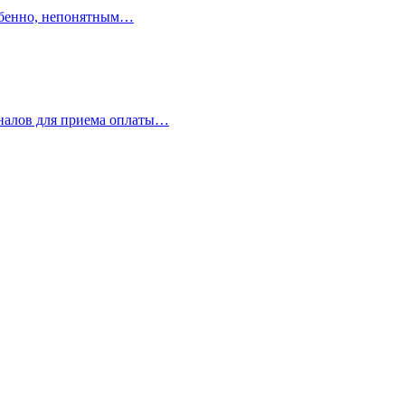
собенно, непонятным…
иналов для приема оплаты…