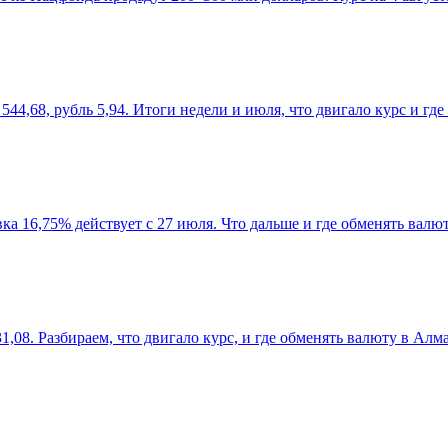
544,68, рубль 5,94. Итоги недели и июля, что двигало курс и гд
авка 16,75% действует с 27 июля. Что дальше и где обменять валю
31,08. Разбираем, что двигало курс, и где обменять валюту в Алм