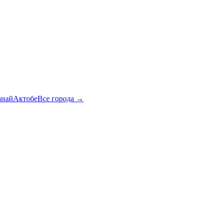
анай
Актобе
Все города →