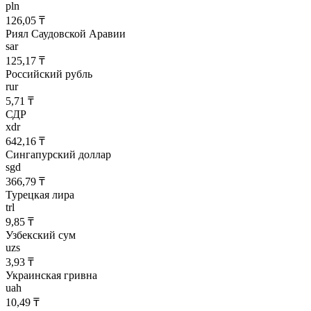
pln
126,05 ₸
Риял Саудовской Аравии
sar
125,17 ₸
Российский рубль
rur
5,71 ₸
СДР
xdr
642,16 ₸
Сингапурский доллар
sgd
366,79 ₸
Турецкая лира
trl
9,85 ₸
Узбекский сум
uzs
3,93 ₸
Украинская гривна
uah
10,49 ₸