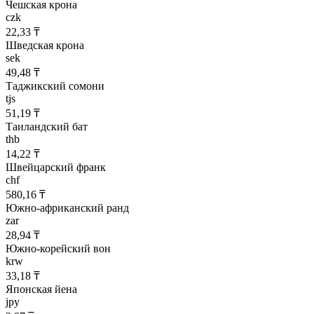
Чешская крона
czk
22,33 ₸
Шведская крона
sek
49,48 ₸
Таджикский сомони
tjs
51,19 ₸
Таиландский бат
thb
14,22 ₸
Швейцарский франк
chf
580,16 ₸
Южно-африканский ранд
zar
28,94 ₸
Южно-корейский вон
krw
33,18 ₸
Японская йена
jpy