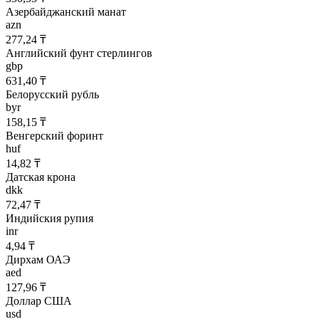
Азербайджанский манат
azn
277,24 ₸
Английский фунт стерлингов
gbp
631,40 ₸
Белорусский рубль
byr
158,15 ₸
Венгерский форинт
huf
14,82 ₸
Датская крона
dkk
72,47 ₸
Индийския рупия
inr
4,94 ₸
Дирхам ОАЭ
aed
127,96 ₸
Доллар США
usd