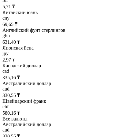
rur
5,71 ₸
Китайский юань
cny
69,65 ₸
Английский фунт стерлингов
gbp
631,40 ₸
Японская йена
jpy
2,97 ₸
Канадский доллар
cad
335,16 ₸
Австралийский доллар
aud
330,55 ₸
Швейцарский франк
chf
580,16 ₸
Все валюты
Австралийский доллар
aud
330,55 ₸