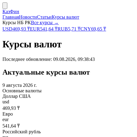
КазФин
Главная
Новости
Статьи
Курсы валют
Курсы НБ РК
Все курсы →
USD
469,93
₸
EUR
541,64
₸
RUB
5,71
₸
CNY
69,65
₸
Курсы валют
Последнее обновление:
09.08.2026, 09:38:43
Актуальные курсы валют
9 августа 2026 г.
Основные валюты
Доллар США
usd
469,93 ₸
Евро
eur
541,64 ₸
Российский рубль