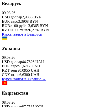
Беларусь
09.08.26
USD
доллар
2,9386
BYN
EUR
евро
3,3908
BYN
RUB
×
100
рубль
3,6365
BYN
KZT
×
1000
тенге
6,2787
BYN
Курсы валют в
Беларуси
→
Украина
09.08.26
USD
доллар
44,7626
UAH
EUR
евро
51,6717
UAH
KZT
тенге
0,0955
UAH
CNY
юань
6,6300
UAH
Курсы валют в
Украине
→
Кыргызстан
08.08.26
USD
доллар
87,7585
KGS