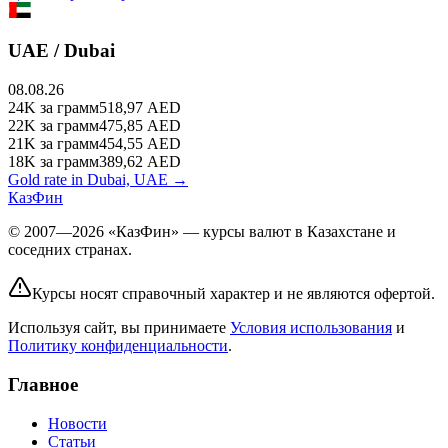
UAE / Dubai
08.08.26
24K
за грамм
518,97
AED
22K
за грамм
475,85
AED
21K
за грамм
454,55
AED
18K
за грамм
389,62
AED
Gold rate in Dubai, UAE →
КазФин
© 2007—2026 «КазФин» — курсы валют в Казахстане и
соседних странах.
Курсы носят справочный характер и не являются офертой.
Используя сайт, вы принимаете
Условия использования
и
Политику конфиденциальности
.
Главное
Новости
Статьи