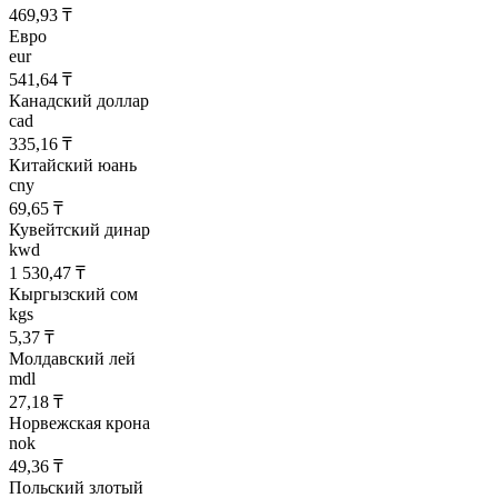
469,93 ₸
Евро
eur
541,64 ₸
Канадский доллар
cad
335,16 ₸
Китайский юань
cny
69,65 ₸
Кувейтский динар
kwd
1 530,47 ₸
Кыргызский сом
kgs
5,37 ₸
Молдавский лей
mdl
27,18 ₸
Норвежская крона
nok
49,36 ₸
Польский злотый