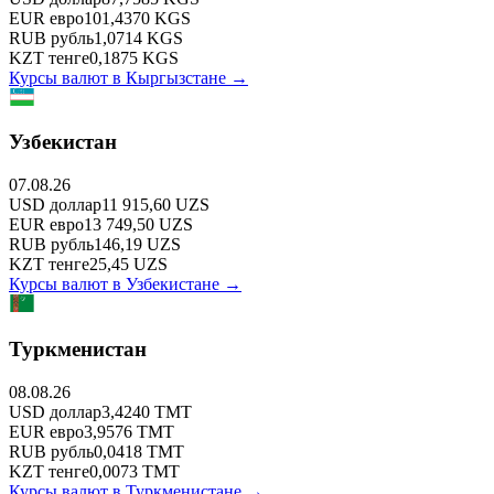
EUR
евро
101,4370
KGS
RUB
рубль
1,0714
KGS
KZT
тенге
0,1875
KGS
Курсы валют в
Кыргызстане
→
Узбекистан
07.08.26
USD
доллар
11 915,60
UZS
EUR
евро
13 749,50
UZS
RUB
рубль
146,19
UZS
KZT
тенге
25,45
UZS
Курсы валют в
Узбекистане
→
Туркменистан
08.08.26
USD
доллар
3,4240
TMT
EUR
евро
3,9576
TMT
RUB
рубль
0,0418
TMT
KZT
тенге
0,0073
TMT
Курсы валют в
Туркменистане
→