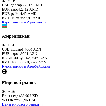
07.08.26
USD
доллар
366,17
AMD
EUR
евро
422,12
AMD
RUB
рубль
4,45
AMD
KZT
×
10
тенге
7,81
AMD
Курсы валют в
Армении
→
Азербайджан
07.08.26
USD
доллар
1,7000
AZN
EUR
евро
1,9591
AZN
RUB
×
100
рубль
2,0816
AZN
KZT
×
100
тенге
0,3627
AZN
Курсы валют в
Азербайджане
→
Мировой рынок
03.08.26
Brent
нефть
88,90
USD
WTI
нефть
81,96
USD
Цены мирового рынка →