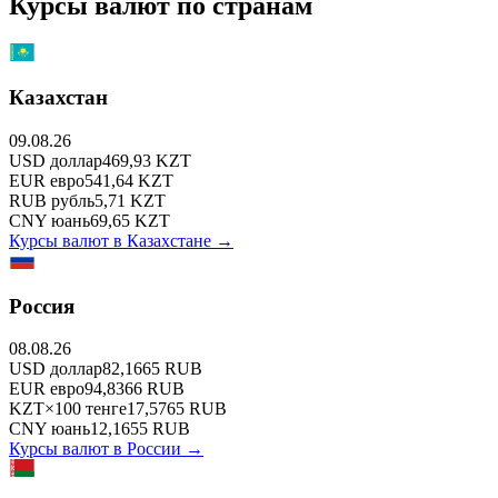
Курсы валют по странам
Казахстан
09.08.26
USD
доллар
469,93
KZT
EUR
евро
541,64
KZT
RUB
рубль
5,71
KZT
CNY
юань
69,65
KZT
Курсы валют в
Казахстане
→
Россия
08.08.26
USD
доллар
82,1665
RUB
EUR
евро
94,8366
RUB
KZT
×
100
тенге
17,5765
RUB
CNY
юань
12,1655
RUB
Курсы валют в
России
→