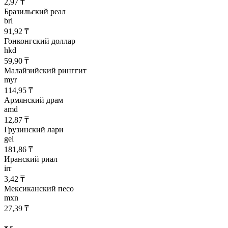
2,97 ₸
Бразильский реал
brl
91,92 ₸
Гонконгский доллар
hkd
59,90 ₸
Малайзийский ринггит
myr
114,95 ₸
Армянский драм
amd
12,87 ₸
Грузинский лари
gel
181,86 ₸
Иранский риал
irr
3,42 ₸
Мексиканский песо
mxn
27,39 ₸