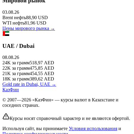
Мировой рынок
03.08.26
Brent
нефть
88,90
USD
WTI
нефть
81,96
USD
Цены мирового рынка →
UAE / Dubai
08.08.26
24K
за грамм
518,97
AED
22K
за грамм
475,85
AED
21K
за грамм
454,55
AED
18K
за грамм
389,62
AED
Gold rate in Dubai, UAE →
КазФин
© 2007—2026 «КазФин» — курсы валют в Казахстане и
соседних странах.
Курсы носят справочный характер и не являются офертой.
Используя сайт, вы принимаете
Условия использования
и
Политику конфиденциальности
.