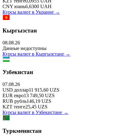
KZT
тенге
0,0955
UAH
CNY
юань
6,6300
UAH
Курсы валют в
Украине
→
Кыргызстан
08.08.26
Данные недоступны
Курсы валют в
Кыргызстане
→
Узбекистан
07.08.26
USD
доллар
11 915,60
UZS
EUR
евро
13 749,50
UZS
RUB
рубль
146,19
UZS
KZT
тенге
25,45
UZS
Курсы валют в
Узбекистане
→
Туркменистан