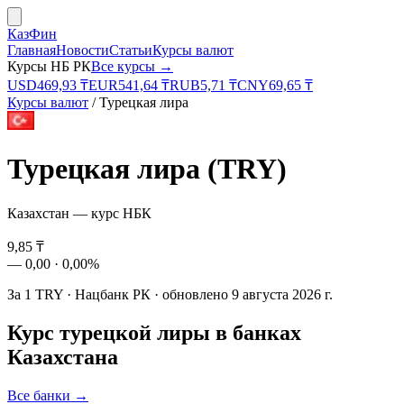
КазФин
Главная
Новости
Статьи
Курсы валют
Курсы НБ РК
Все курсы →
USD
469,93
₸
EUR
541,64
₸
RUB
5,71
₸
CNY
69,65
₸
Курсы валют
/
Турецкая лира
Турецкая лира
(
TRY
)
Казахстан — курс НБК
9,85
₸
—
0,00
·
0,00%
За
1
TRY
·
Нацбанк РК
· обновлено
9 августа 2026 г.
Курс
турецкой лиры
в банках
Казахстана
Все банки →