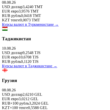
08.08.26
USD
доллар
3,4240
TMT
EUR
евро
3,9576
TMT
RUB
рубль
0,0418
TMT
KZT
тенге
0,0073
TMT
Курсы валют в
Туркменистане
→
Таджикистан
10.08.26
USD
доллар
9,2548
TJS
EUR
евро
10,6708
TJS
RUB
рубль
0,1120
TJS
Курсы валют в
Таджикистане
→
Грузия
08.08.26
USD
доллар
2,6210
GEL
EUR
евро
3,0212
GEL
RUB
×
100
рубль
3,2024
GEL
KZT
×
100
тенге
0,5588
GEL