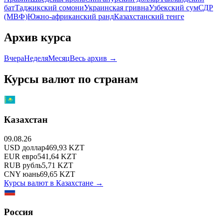
бат
Таджикский сомони
Украинская гривна
Узбекский сум
СДР
(МВФ)
Южно-африканский ранд
Казахстанский тенге
Архив курса
Вчера
Неделя
Месяц
Весь архив →
Курсы валют по странам
Казахстан
09.08.26
USD
доллар
469,93
KZT
EUR
евро
541,64
KZT
RUB
рубль
5,71
KZT
CNY
юань
69,65
KZT
Курсы валют в
Казахстане
→
Россия