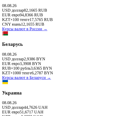
08.08.26
USD
доллар
82,1665
RUB
EUR
евро
94,8366
RUB
KZT
×
100
тенге
17,5765
RUB
CNY
юань
12,1655
RUB
Курсы валют в
России
→
Беларусь
08.08.26
USD
доллар
2,9386
BYN
EUR
евро
3,3908
BYN
RUB
×
100
рубль
3,6365
BYN
KZT
×
1000
тенге
6,2787
BYN
Курсы валют в
Беларуси
→
Украина
08.08.26
USD
доллар
44,7626
UAH
EUR
евро
51,6717
UAH