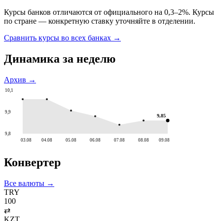
Курсы банков отличаются от официального на 0,3–2%. Курсы
по стране — конкретную ставку уточняйте в отделении.
Сравнить курсы во всех банках →
Динамика за неделю
Архив →
10,1
9,9
9,85
9,8
03.08
04.08
05.08
06.08
07.08
08.08
09.08
Конвертер
Все валюты →
TRY
100
⇄
KZT