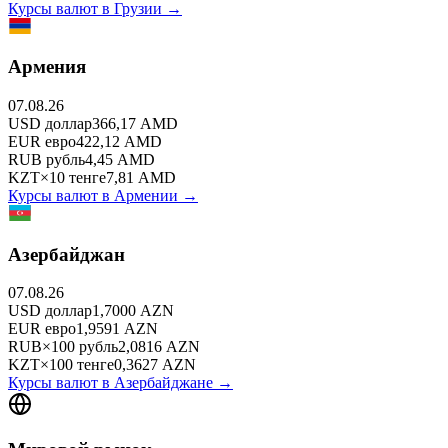
Курсы валют в
Грузии
→
Армения
07.08.26
USD
доллар
366,17
AMD
EUR
евро
422,12
AMD
RUB
рубль
4,45
AMD
KZT
×
10
тенге
7,81
AMD
Курсы валют в
Армении
→
Азербайджан
07.08.26
USD
доллар
1,7000
AZN
EUR
евро
1,9591
AZN
RUB
×
100
рубль
2,0816
AZN
KZT
×
100
тенге
0,3627
AZN
Курсы валют в
Азербайджане
→