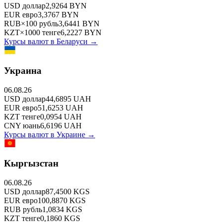
USD
доллар
2,9264
BYN
EUR
евро
3,3767
BYN
RUB
×
100
рубль
3,6441
BYN
KZT
×
1000
тенге
6,2227
BYN
Курсы валют в
Беларуси
→
Украина
06.08.26
USD
доллар
44,6895
UAH
EUR
евро
51,6253
UAH
KZT
тенге
0,0954
UAH
CNY
юань
6,6196
UAH
Курсы валют в
Украине
→
Кыргызстан
06.08.26
USD
доллар
87,4500
KGS
EUR
евро
100,8870
KGS
RUB
рубль
1,0834
KGS
KZT
тенге
0,1860
KGS