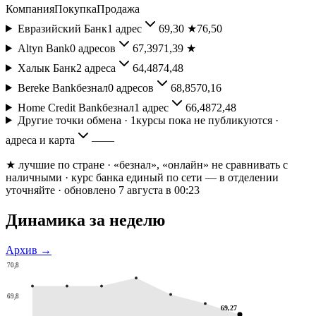
Компания
Покупка
Продажа
Евразийский Банк
1
адрес
69,30
★
76,50
Altyn Bank
0
адресов
67,39
71,39
★
Халык Банк
2
адреса
64,48
74,48
Bereke Bank
безнал
0
адресов
68,85
70,16
Home Credit Bank
безнал
1
адрес
66,48
72,48
Другие точки обмена ·
1
курсы пока не публикуются ·
адреса и карта
—
—
★ лучшие по стране
· «безнал», «онлайн» не сравнивать с
наличными
· курс банка единый по сети — в отделении
уточняйте
· обновлено 7 августа в 00:23
Динамика за неделю
Архив →
70,8
69,8
69,27