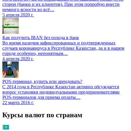
сторон (банки и их клиентов). При этом попробую внести
немного ясности во всё…
5 апреля 2020 г.
Как получить IBAN без похода в банк
Во время наличия зафиксированных и подтвержденных
случаев коронавируса в Республике Казахстан, да и в нашем
городе особенно, непонятным…
4 апреля 2020 г.
POS-терминал, купить или арендовать?
С 2014 года в Республике Казахстан активно обсуждается
вопрос установки индивидуальными предпринимателями
POS-терминалов для приема оплаты…
22 марта 2016 г.
Курсы валют по странам