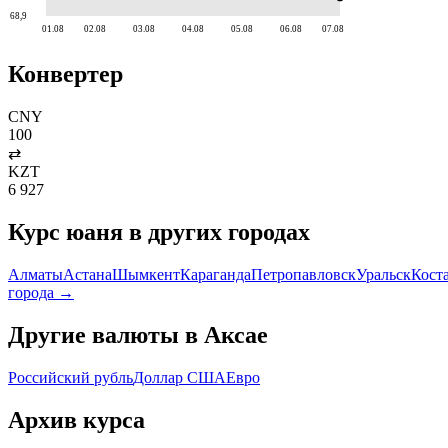
68,9
01.08
02.08
03.08
04.08
05.08
06.08
07.08
Конвертер
CNY
100
⇄
KZT
6 927
Курс
юаня
в других городах
Алматы
Астана
Шымкент
Караганда
Петропавловск
Уральск
Кост
города →
Другие валюты в
Аксае
Российский рубль
Доллар США
Евро
Архив курса