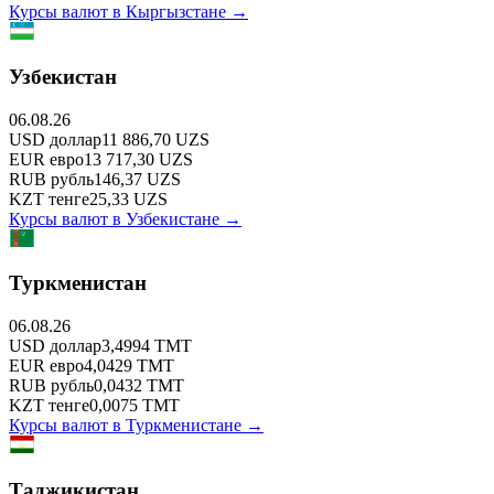
Курсы валют в
Кыргызстане
→
Узбекистан
06.08.26
USD
доллар
11 886,70
UZS
EUR
евро
13 717,30
UZS
RUB
рубль
146,37
UZS
KZT
тенге
25,33
UZS
Курсы валют в
Узбекистане
→
Туркменистан
06.08.26
USD
доллар
3,4994
TMT
EUR
евро
4,0429
TMT
RUB
рубль
0,0432
TMT
KZT
тенге
0,0075
TMT
Курсы валют в
Туркменистане
→
Таджикистан