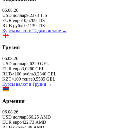
06.08.26
USD
доллар
9,2373
TJS
EUR
евро
10,6709
TJS
RUB
рубль
0,1139
TJS
Курсы валют в
Таджикистане
→
Грузия
06.08.26
USD
доллар
2,6229
GEL
EUR
евро
3,0260
GEL
RUB
×
100
рубль
3,2340
GEL
KZT
×
100
тенге
0,5585
GEL
Курсы валют в
Грузии
→
Армения
06.08.26
USD
доллар
366,25
AMD
EUR
евро
422,73
AMD
RUB
рубль
4,49
AMD