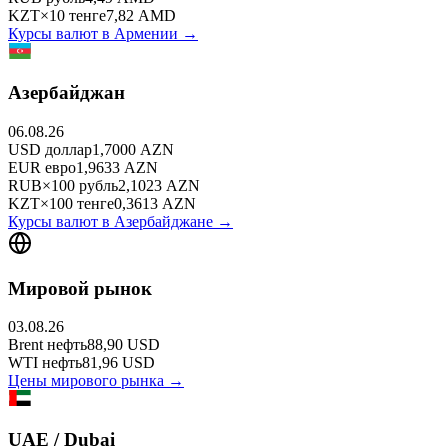
KZT
×
10
тенге
7,82
AMD
Курсы валют в
Армении
→
Азербайджан
06.08.26
USD
доллар
1,7000
AZN
EUR
евро
1,9633
AZN
RUB
×
100
рубль
2,1023
AZN
KZT
×
100
тенге
0,3613
AZN
Курсы валют в
Азербайджане
→
Мировой рынок
03.08.26
Brent
нефть
88,90
USD
WTI
нефть
81,96
USD
Цены мирового рынка →
UAE / Dubai