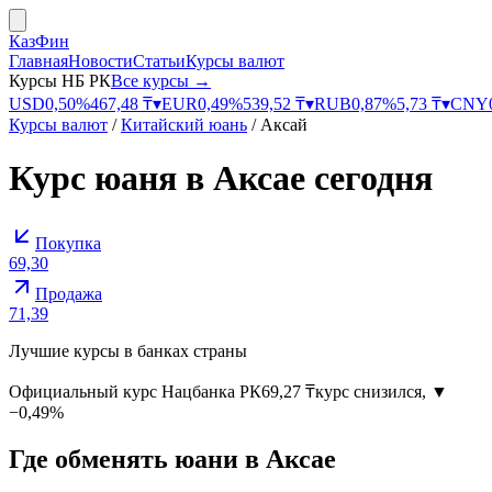
КазФин
Главная
Новости
Статьи
Курсы валют
Курсы НБ РК
Все курсы →
USD
0,50
%
467,48
₸
▾
EUR
0,49
%
539,52
₸
▾
RUB
0,87
%
5,73
₸
▾
CNY
Курсы валют
/
Китайский юань
/
Аксай
Курс
юаня
в
Аксае
сегодня
Покупка
69,30
Продажа
71,39
Лучшие курсы в банках страны
Официальный курс
Нацбанка РК
69,27
₸
курс снизился
,
▼
−0,49%
Где обменять
юани
в
Аксае