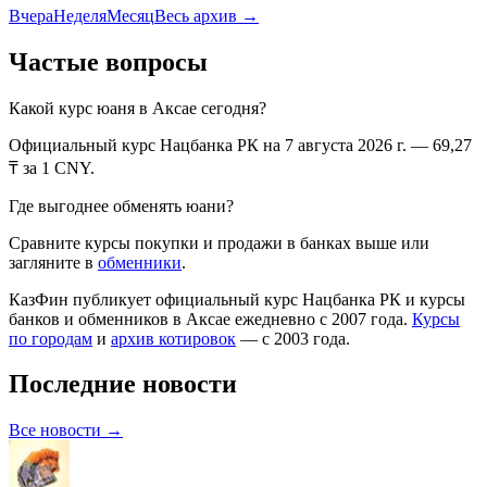
Вчера
Неделя
Месяц
Весь архив →
Частые вопросы
Какой курс
юаня
в
Аксае
сегодня?
Официальный курс Нацбанка РК
на 7 августа 2026 г.
—
69,27
₸ за 1
CNY
.
Где выгоднее обменять
юани
?
Сравните курсы покупки и продажи в банках выше или
загляните в
обменники
.
КазФин публикует официальный курс Нацбанка РК и курсы
банков и обменников в
Аксае
ежедневно с 2007 года.
Курсы
по городам
и
архив котировок
— с 2003 года.
Последние новости
Все новости →