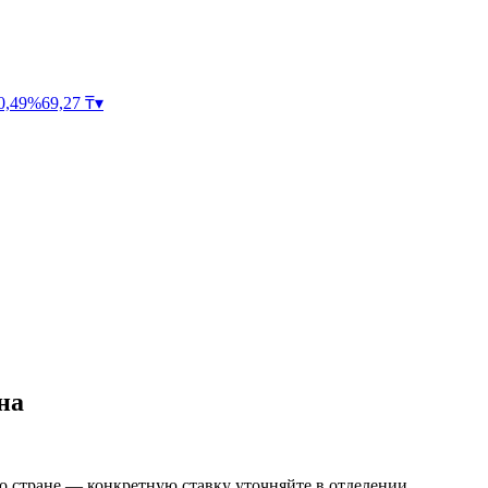
0,49
%
69,27
₸
▾
на
о стране — конкретную ставку уточняйте в отделении.