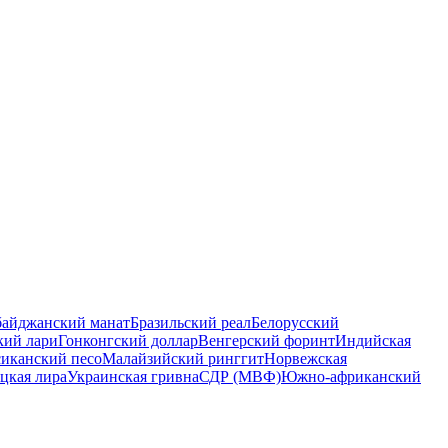
байджанский манат
Бразильский реал
Белорусский
кий лари
Гонконгский доллар
Венгерский форинт
Индийская
иканский песо
Малайзийский ринггит
Норвежская
цкая лира
Украинская гривна
СДР (МВФ)
Южно-африканский