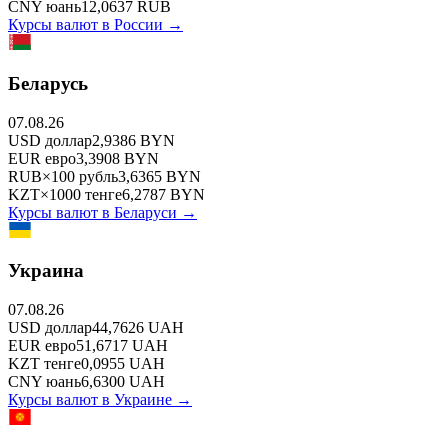
CNY
юань
12,0637
RUB
Курсы валют в
России
→
Беларусь
07.08.26
USD
доллар
2,9386
BYN
EUR
евро
3,3908
BYN
RUB
×
100
рубль
3,6365
BYN
KZT
×
1000
тенге
6,2787
BYN
Курсы валют в
Беларуси
→
Украина
07.08.26
USD
доллар
44,7626
UAH
EUR
евро
51,6717
UAH
KZT
тенге
0,0955
UAH
CNY
юань
6,6300
UAH
Курсы валют в
Украине
→