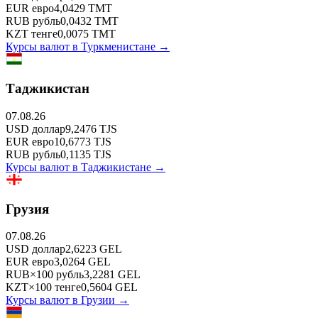
EUR
евро
4,0429
TMT
RUB
рубль
0,0432
TMT
KZT
тенге
0,0075
TMT
Курсы валют в
Туркменистане
→
Таджикистан
07.08.26
USD
доллар
9,2476
TJS
EUR
евро
10,6773
TJS
RUB
рубль
0,1135
TJS
Курсы валют в
Таджикистане
→
Грузия
07.08.26
USD
доллар
2,6223
GEL
EUR
евро
3,0264
GEL
RUB
×
100
рубль
3,2281
GEL
KZT
×
100
тенге
0,5604
GEL
Курсы валют в
Грузии
→