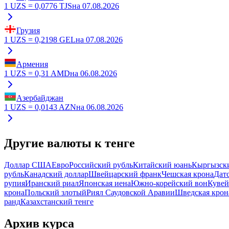
1
UZS
=
0,0776
TJS
на
07.08.2026
Грузия
1
UZS
=
0,2198
GEL
на
07.08.2026
Армения
1
UZS
=
0,31
AMD
на
06.08.2026
Азербайджан
1
UZS
=
0,0143
AZN
на
06.08.2026
Другие валюты к тенге
Доллар США
Евро
Российский рубль
Китайский юань
Кыргызск
рубль
Канадский доллар
Швейцарский франк
Чешская крона
Дат
рупия
Иранский риал
Японская иена
Южно-корейский вон
Кувей
крона
Польский злотый
Риял Саудовской Аравии
Шведская крон
ранд
Казахстанский тенге
Архив курса