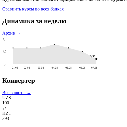
Сравнить курсы во всех банках →
Динамика за неделю
Архив →
4,0
4,0
3,93
3,9
01.08
02.08
03.08
04.08
05.08
06.08
07.08
Конвертер
Все валюты →
UZS
100
⇄
KZT
393