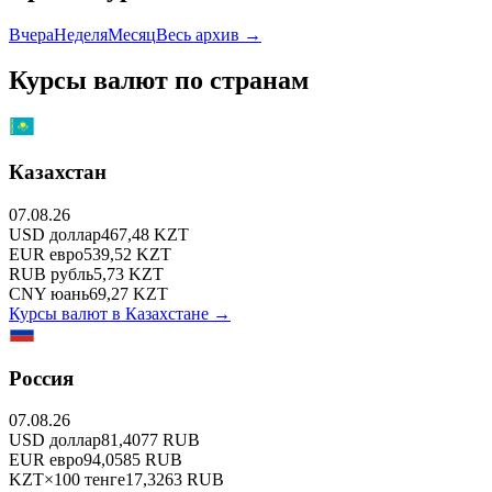
Вчера
Неделя
Месяц
Весь архив →
Курсы валют по странам
Казахстан
07.08.26
USD
доллар
467,48
KZT
EUR
евро
539,52
KZT
RUB
рубль
5,73
KZT
CNY
юань
69,27
KZT
Курсы валют в
Казахстане
→
Россия
07.08.26
USD
доллар
81,4077
RUB
EUR
евро
94,0585
RUB
KZT
×
100
тенге
17,3263
RUB