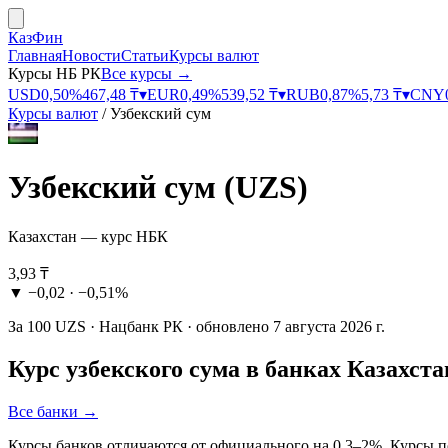
КазФин
Главная
Новости
Статьи
Курсы валют
Курсы НБ РК
Все курсы →
USD
0,50
%
467,48
₸
▾
EUR
0,49
%
539,52
₸
▾
RUB
0,87
%
5,73
₸
▾
CNY
Курсы валют
/
Узбекский сум
Узбекский сум
(
UZS
)
Казахстан — курс НБК
3,93
₸
▼
−0,02
·
−0,51%
За
100
UZS
·
Нацбанк РК
· обновлено
7 августа 2026 г.
Курс
узбекского сума
в банках Казахста
Все банки →
Курсы банков отличаются от официального на 0,3–2%. Курсы п