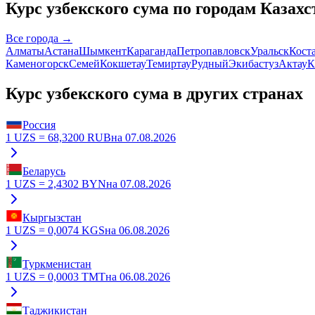
Курс
узбекского сума
по городам Казахс
Все города →
Алматы
Астана
Шымкент
Караганда
Петропавловск
Уральск
Кост
Каменогорск
Семей
Кокшетау
Темиртау
Рудный
Экибастуз
Актау
К
Курс
узбекского сума
в других странах
Россия
1
UZS
=
68,3200
RUB
на
07.08.2026
Беларусь
1
UZS
=
2,4302
BYN
на
07.08.2026
Кыргызстан
1
UZS
=
0,0074
KGS
на
06.08.2026
Туркменистан
1
UZS
=
0,0003
TMT
на
06.08.2026
Таджикистан