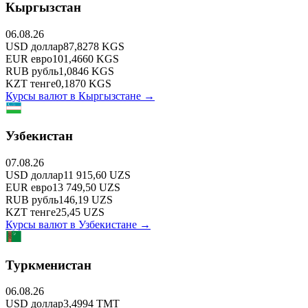
Кыргызстан
06.08.26
USD
доллар
87,8278
KGS
EUR
евро
101,4660
KGS
RUB
рубль
1,0846
KGS
KZT
тенге
0,1870
KGS
Курсы валют в
Кыргызстане
→
Узбекистан
07.08.26
USD
доллар
11 915,60
UZS
EUR
евро
13 749,50
UZS
RUB
рубль
146,19
UZS
KZT
тенге
25,45
UZS
Курсы валют в
Узбекистане
→
Туркменистан
06.08.26
USD
доллар
3,4994
TMT