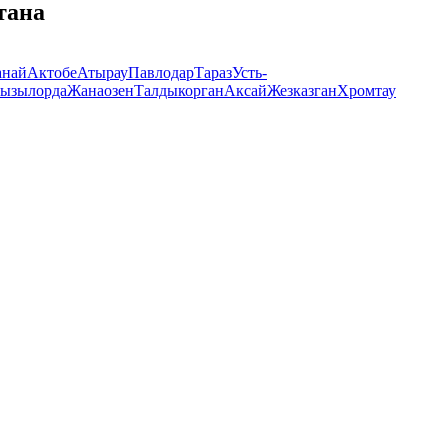
тана
анай
Актобе
Атырау
Павлодар
Тараз
Усть-
ызылорда
Жанаозен
Талдыкорган
Аксай
Жезказган
Хромтау