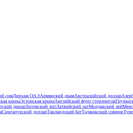
ий сом
Дирхам ОАЭ
Армянский драм
Австралийский доллар
Азер
ская крона
Эстонская крона
Английский фунт стерлингов
Грузинс
тский динар
Литовский лит
Латвийский лат
Молдавский лей
Мекс
а
Сингапурский доллар
Таиландский бат
Таджикский сомони
Туре