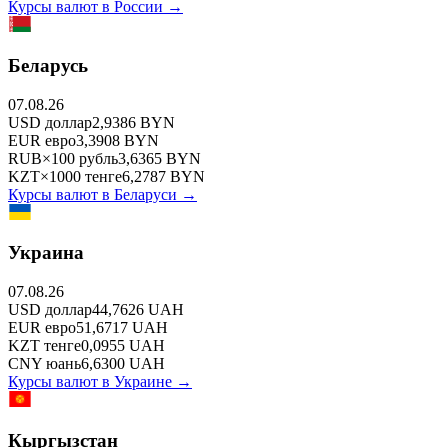
Курсы валют в
России
→
Беларусь
07.08.26
USD
доллар
2,9386
BYN
EUR
евро
3,3908
BYN
RUB
×
100
рубль
3,6365
BYN
KZT
×
1000
тенге
6,2787
BYN
Курсы валют в
Беларуси
→
Украина
07.08.26
USD
доллар
44,7626
UAH
EUR
евро
51,6717
UAH
KZT
тенге
0,0955
UAH
CNY
юань
6,6300
UAH
Курсы валют в
Украине
→
Кыргызстан