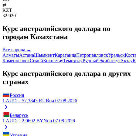
⇄
KZT
32 920
Курс
австралийского доллара
по
городам Казахстана
Все города →
Алматы
Астана
Шымкент
Караганда
Петропавловск
Уральск
Кост
Каменогорск
Семей
Кокшетау
Темиртау
Рудный
Экибастуз
Актау
К
Курс
австралийского доллара
в других
странах
Россия
1
AUD
=
57,3843
RUB
на
07.08.2026
Беларусь
1
AUD
=
2,0692
BYN
на
07.08.2026
Украина