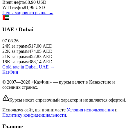
Brent
нефть
88,90
USD
WTI
нефть
81,96
USD
Цены мирового рынка →
UAE / Dubai
07.08.26
24K
за грамм
517,00
AED
22K
за грамм
474,05
AED
21K
за грамм
452,83
AED
18K
за грамм
388,14
AED
Gold rate in Dubai, UAE →
КазФин
© 2007—2026 «КазФин» — курсы валют в Казахстане и
соседних странах.
Курсы носят справочный характер и не являются офертой.
Используя сайт, вы принимаете
Условия использования
и
Политику конфиденциальности
.
Главное