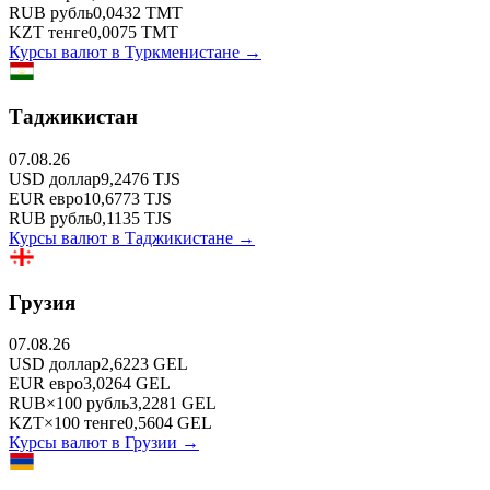
RUB
рубль
0,0432
TMT
KZT
тенге
0,0075
TMT
Курсы валют в
Туркменистане
→
Таджикистан
07.08.26
USD
доллар
9,2476
TJS
EUR
евро
10,6773
TJS
RUB
рубль
0,1135
TJS
Курсы валют в
Таджикистане
→
Грузия
07.08.26
USD
доллар
2,6223
GEL
EUR
евро
3,0264
GEL
RUB
×
100
рубль
3,2281
GEL
KZT
×
100
тенге
0,5604
GEL
Курсы валют в
Грузии
→