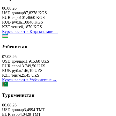
06.08.26
USD
доллар
87,8278
KGS
EUR
евро
101,4660
KGS
RUB
рубль
1,0846
KGS
KZT
тенге
0,1870
KGS
Курсы валют в
Кыргызстане
→
Узбекистан
07.08.26
USD
доллар
11 915,60
UZS
EUR
евро
13 749,50
UZS
RUB
рубль
146,19
UZS
KZT
тенге
25,45
UZS
Курсы валют в
Узбекистане
→
Туркменистан
06.08.26
USD
доллар
3,4994
TMT
EUR
евро
4,0429
TMT