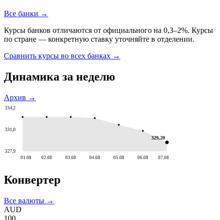
Все банки →
Курсы банков отличаются от официального на 0,3–2%. Курсы
по стране — конкретную ставку уточняйте в отделении.
Сравнить курсы во всех банках →
Динамика за неделю
Архив →
334,2
331,0
329,20
327,9
01.08
02.08
03.08
04.08
05.08
06.08
07.08
Конвертер
Все валюты →
AUD
100