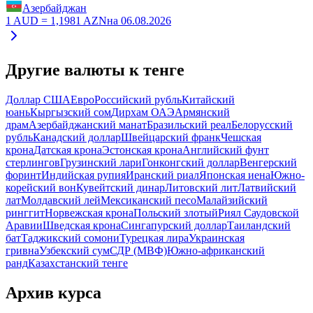
Азербайджан
1
AUD
=
1,1981
AZN
на
06.08.2026
Другие валюты к тенге
Доллар США
Евро
Российский рубль
Китайский
юань
Кыргызский сом
Дирхам ОАЭ
Армянский
драм
Азербайджанский манат
Бразильский реал
Белорусский
рубль
Канадский доллар
Швейцарский франк
Чешская
крона
Датская крона
Эстонская крона
Английский фунт
стерлингов
Грузинский лари
Гонконгский доллар
Венгерский
форинт
Индийская рупия
Иранский риал
Японская иена
Южно-
корейский вон
Кувейтский динар
Литовский лит
Латвийский
лат
Молдавский лей
Мексиканский песо
Малайзийский
ринггит
Норвежская крона
Польский злотый
Риял Саудовской
Аравии
Шведская крона
Сингапурский доллар
Таиландский
бат
Таджикский сомони
Турецкая лира
Украинская
гривна
Узбекский сум
СДР (МВФ)
Южно-африканский
ранд
Казахстанский тенге
Архив курса