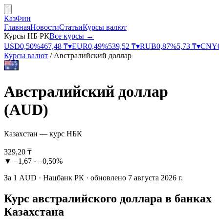
КазФин
Главная
Новости
Статьи
Курсы валют
Курсы НБ РК
Все курсы →
USD
0,50
%
467,48
₸
▾
EUR
0,49
%
539,52
₸
▾
RUB
0,87
%
5,73
₸
▾
CNY
Курсы валют
/
Австралийский доллар
Австралийский доллар
(
AUD
)
Казахстан — курс НБК
329,20
₸
▼
−1,67
·
−0,50%
За
1
AUD
·
Нацбанк РК
· обновлено
7 августа 2026 г.
Курс
австралийского доллара
в банках
Казахстана