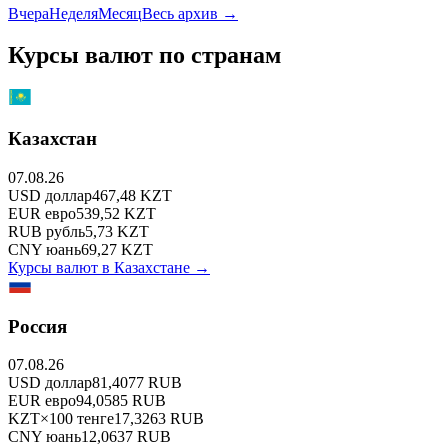
Вчера
Неделя
Месяц
Весь архив →
Курсы валют по странам
Казахстан
07.08.26
USD
доллар
467,48
KZT
EUR
евро
539,52
KZT
RUB
рубль
5,73
KZT
CNY
юань
69,27
KZT
Курсы валют в
Казахстане
→
Россия
07.08.26
USD
доллар
81,4077
RUB
EUR
евро
94,0585
RUB
KZT
×
100
тенге
17,3263
RUB
CNY
юань
12,0637
RUB