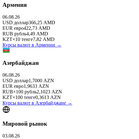
Армения
06.08.26
USD
доллар
366,25
AMD
EUR
евро
422,73
AMD
RUB
рубль
4,49
AMD
KZT
×
10
тенге
7,82
AMD
Курсы валют в
Армении
→
Азербайджан
06.08.26
USD
доллар
1,7000
AZN
EUR
евро
1,9633
AZN
RUB
×
100
рубль
2,1023
AZN
KZT
×
100
тенге
0,3613
AZN
Курсы валют в
Азербайджане
→
Мировой рынок
03.08.26