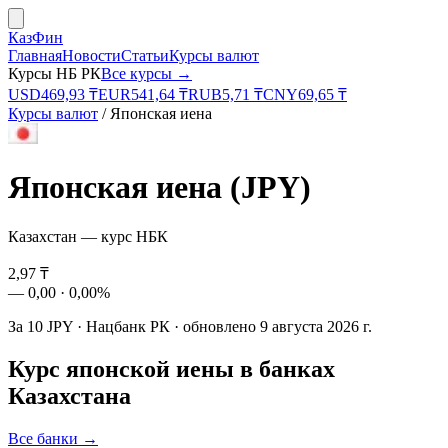
КазФин
Главная
Новости
Статьи
Курсы валют
Курсы НБ РК
Все курсы →
USD
469,93
₸
EUR
541,64
₸
RUB
5,71
₸
CNY
69,65
₸
Курсы валют
/
Японская иена
Японская иена
(
JPY
)
Казахстан — курс НБК
2,97
₸
—
0,00
·
0,00%
За
10
JPY
·
Нацбанк РК
· обновлено
9 августа 2026 г.
Курс
японской иены
в банках
Казахстана
Все банки →