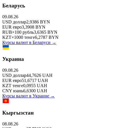
Беларусь
09.08.26
USD
доллар
2,9386
BYN
EUR
евро
3,3908
BYN
RUB
×
100
рубль
3,6365
BYN
KZT
×
1000
тенге
6,2787
BYN
Курсы валют в
Беларуси
→
Украина
09.08.26
USD
доллар
44,7626
UAH
EUR
евро
51,6717
UAH
KZT
тенге
0,0955
UAH
CNY
юань
6,6300
UAH
Курсы валют в
Украине
→
Кыргызстан
08.08.26