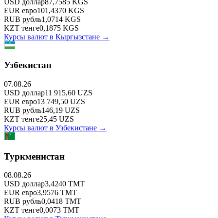
USD
доллар
87,7585
KGS
EUR
евро
101,4370
KGS
RUB
рубль
1,0714
KGS
KZT
тенге
0,1875
KGS
Курсы валют в
Кыргызстане
→
Узбекистан
07.08.26
USD
доллар
11 915,60
UZS
EUR
евро
13 749,50
UZS
RUB
рубль
146,19
UZS
KZT
тенге
25,45
UZS
Курсы валют в
Узбекистане
→
Туркменистан
08.08.26
USD
доллар
3,4240
TMT
EUR
евро
3,9576
TMT
RUB
рубль
0,0418
TMT
KZT
тенге
0,0073
TMT