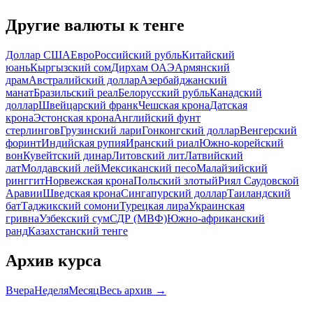
Другие валюты к тенге
Доллар США
Евро
Российский рубль
Китайский
юань
Кыргызский сом
Дирхам ОАЭ
Армянский
драм
Австралийский доллар
Азербайджанский
манат
Бразильский реал
Белорусский рубль
Канадский
доллар
Швейцарский франк
Чешская крона
Датская
крона
Эстонская крона
Английский фунт
стерлингов
Грузинский лари
Гонконгский доллар
Венгерский
форинт
Индийская рупия
Иранский риал
Южно-корейский
вон
Кувейтский динар
Литовский лит
Латвийский
лат
Молдавский лей
Мексиканский песо
Малайзийский
ринггит
Норвежская крона
Польский злотый
Риял Саудовской
Аравии
Шведская крона
Сингапурский доллар
Таиландский
бат
Таджикский сомони
Турецкая лира
Украинская
гривна
Узбекский сум
СДР (МВФ)
Южно-африканский
ранд
Казахстанский тенге
Архив курса
Вчера
Неделя
Месяц
Весь архив →