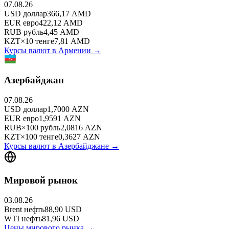
07.08.26
USD
доллар
366,17
AMD
EUR
евро
422,12
AMD
RUB
рубль
4,45
AMD
KZT
×
10
тенге
7,81
AMD
Курсы валют в
Армении
→
Азербайджан
07.08.26
USD
доллар
1,7000
AZN
EUR
евро
1,9591
AZN
RUB
×
100
рубль
2,0816
AZN
KZT
×
100
тенге
0,3627
AZN
Курсы валют в
Азербайджане
→
Мировой рынок
03.08.26
Brent
нефть
88,90
USD
WTI
нефть
81,96
USD
Цены мирового рынка →