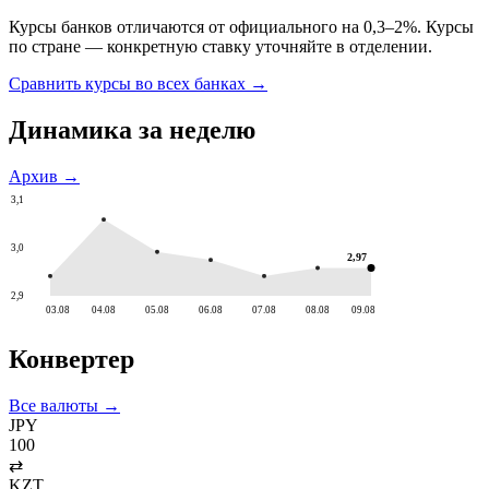
Курсы банков отличаются от официального на 0,3–2%. Курсы
по стране — конкретную ставку уточняйте в отделении.
Сравнить курсы во всех банках →
Динамика за неделю
Архив →
3,1
3,0
2,97
2,9
03.08
04.08
05.08
06.08
07.08
08.08
09.08
Конвертер
Все валюты →
JPY
100
⇄
KZT