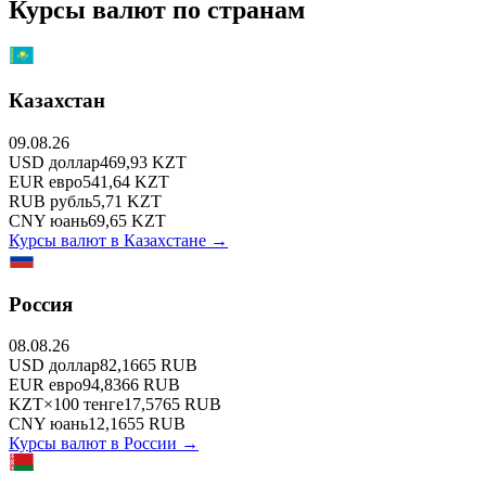
Курсы валют по странам
Казахстан
09.08.26
USD
доллар
469,93
KZT
EUR
евро
541,64
KZT
RUB
рубль
5,71
KZT
CNY
юань
69,65
KZT
Курсы валют в
Казахстане
→
Россия
08.08.26
USD
доллар
82,1665
RUB
EUR
евро
94,8366
RUB
KZT
×
100
тенге
17,5765
RUB
CNY
юань
12,1655
RUB
Курсы валют в
России
→