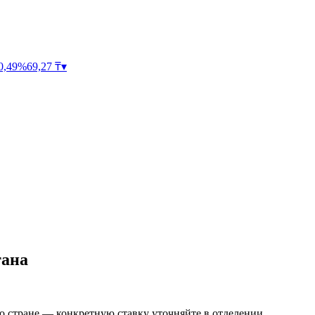
0,49
%
69,27
₸
▾
тана
о стране — конкретную ставку уточняйте в отделении.