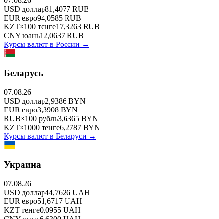
07.08.26
USD
доллар
81,4077
RUB
EUR
евро
94,0585
RUB
KZT
×
100
тенге
17,3263
RUB
CNY
юань
12,0637
RUB
Курсы валют в
России
→
Беларусь
07.08.26
USD
доллар
2,9386
BYN
EUR
евро
3,3908
BYN
RUB
×
100
рубль
3,6365
BYN
KZT
×
1000
тенге
6,2787
BYN
Курсы валют в
Беларуси
→
Украина
07.08.26
USD
доллар
44,7626
UAH
EUR
евро
51,6717
UAH
KZT
тенге
0,0955
UAH
CNY
юань
6,6300
UAH