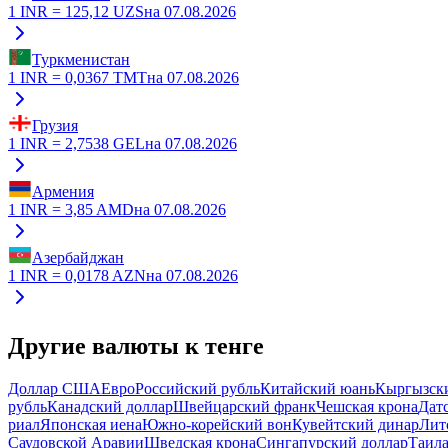
1
INR
=
125,12
UZS
на
07.08.2026
Туркменистан
1
INR
=
0,0367
TMT
на
07.08.2026
Грузия
1
INR
=
2,7538
GEL
на
07.08.2026
Армения
1
INR
=
3,85
AMD
на
07.08.2026
Азербайджан
1
INR
=
0,0178
AZN
на
07.08.2026
Другие валюты к тенге
Доллар США
Евро
Российский рубль
Китайский юань
Кыргызск
рубль
Канадский доллар
Швейцарский франк
Чешская крона
Дат
риал
Японская иена
Южно-корейский вон
Кувейтский динар
Лит
Саудовской Аравии
Шведская крона
Сингапурский доллар
Таила