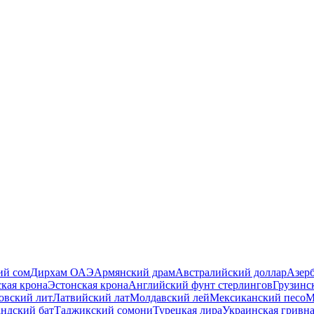
ий сом
Дирхам ОАЭ
Армянский драм
Австралийский доллар
Азер
ская крона
Эстонская крона
Английский фунт стерлингов
Грузинс
овский лит
Латвийский лат
Молдавский лей
Мексиканский песо
М
ндский бат
Таджикский сомони
Турецкая лира
Украинская гривн