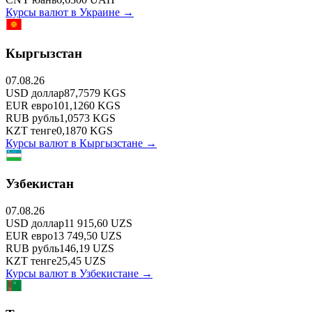
Курсы валют в
Украине
→
Кыргызстан
07.08.26
USD
доллар
87,7579
KGS
EUR
евро
101,1260
KGS
RUB
рубль
1,0573
KGS
KZT
тенге
0,1870
KGS
Курсы валют в
Кыргызстане
→
Узбекистан
07.08.26
USD
доллар
11 915,60
UZS
EUR
евро
13 749,50
UZS
RUB
рубль
146,19
UZS
KZT
тенге
25,45
UZS
Курсы валют в
Узбекистане
→