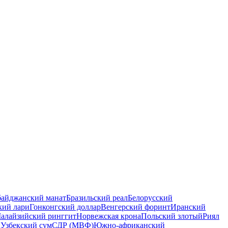
байджанский манат
Бразильский реал
Белорусский
кий лари
Гонконгский доллар
Венгерский форинт
Иранский
алайзийский ринггит
Норвежская крона
Польский злотый
Риял
а
Узбекский сум
СДР (МВФ)
Южно-африканский