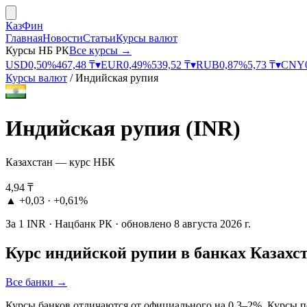
КазФин
Главная
Новости
Статьи
Курсы валют
Курсы НБ РК
Все курсы →
USD
0,50
%
467,48
₸
▾
EUR
0,49
%
539,52
₸
▾
RUB
0,87
%
5,73
₸
▾
CNY
Курсы валют
/
Индийская рупия
Индийская рупия
(
INR
)
Казахстан — курс НБК
4,94
₸
▲
+0,03
·
+0,61%
За
1
INR
·
Нацбанк РК
· обновлено
8 августа 2026 г.
Курс
индийской рупии
в банках Казахс
Все банки →
Курсы банков отличаются от официального на 0,3–2%. Курсы п