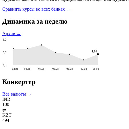
Сравнить курсы во всех банках →
Динамика за неделю
Архив →
5,0
4,94
5,0
4,9
02.08
03.08
04.08
05.08
06.08
07.08
08.08
Конвертер
Все валюты →
INR
100
⇄
KZT
494