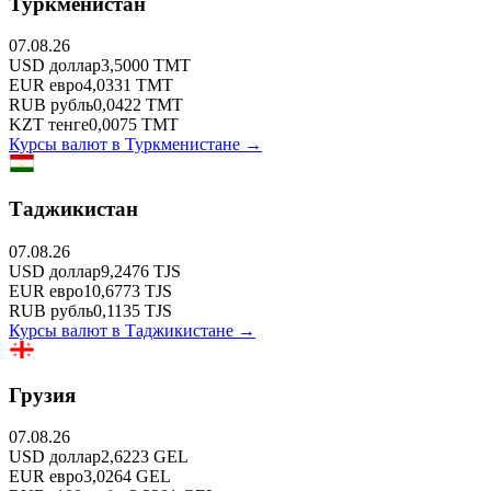
Туркменистан
07.08.26
USD
доллар
3,5000
TMT
EUR
евро
4,0331
TMT
RUB
рубль
0,0422
TMT
KZT
тенге
0,0075
TMT
Курсы валют в
Туркменистане
→
Таджикистан
07.08.26
USD
доллар
9,2476
TJS
EUR
евро
10,6773
TJS
RUB
рубль
0,1135
TJS
Курсы валют в
Таджикистане
→
Грузия
07.08.26
USD
доллар
2,6223
GEL
EUR
евро
3,0264
GEL