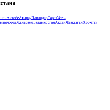
хстана
анай
Актобе
Атырау
Павлодар
Тараз
Усть-
ызылорда
Жанаозен
Талдыкорган
Аксай
Жезказган
Хромтау
х