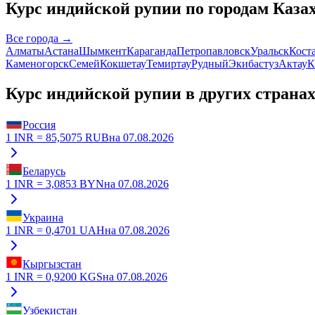
Курс
индийской рупии
по городам Каза
Все города →
Алматы
Астана
Шымкент
Караганда
Петропавловск
Уральск
Кост
Каменогорск
Семей
Кокшетау
Темиртау
Рудный
Экибастуз
Актау
К
Курс
индийской рупии
в других страна
Россия
1
INR
=
85,5075
RUB
на
07.08.2026
Беларусь
1
INR
=
3,0853
BYN
на
07.08.2026
Украина
1
INR
=
0,4701
UAH
на
07.08.2026
Кыргызстан
1
INR
=
0,9200
KGS
на
07.08.2026
Узбекистан