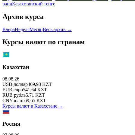
ранд
Казахстанский тенге
Архив курса
Вчера
Неделя
Месяц
Весь архив →
Курсы валют по странам
Казахстан
08.08.26
USD
доллар
469,93
KZT
EUR
евро
541,64
KZT
RUB
рубль
5,71
KZT
CNY
юань
69,65
KZT
Курсы валют в
Казахстане
→
Россия