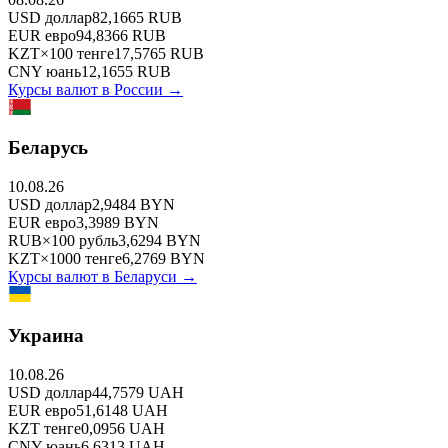
USD
доллар
82,1665
RUB
EUR
евро
94,8366
RUB
KZT
×
100
тенге
17,5765
RUB
CNY
юань
12,1655
RUB
Курсы валют в
России
→
Беларусь
10.08.26
USD
доллар
2,9484
BYN
EUR
евро
3,3989
BYN
RUB
×
100
рубль
3,6294
BYN
KZT
×
1000
тенге
6,2769
BYN
Курсы валют в
Беларуси
→
Украина
10.08.26
USD
доллар
44,7579
UAH
EUR
евро
51,6148
UAH
KZT
тенге
0,0956
UAH
CNY
юань
6,6313
UAH