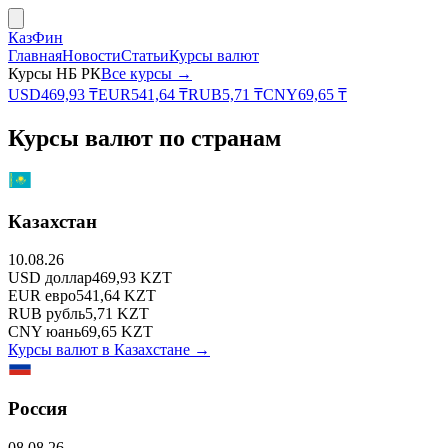
КазФин
Главная
Новости
Статьи
Курсы валют
Курсы НБ РК
Все курсы →
USD
469,93
₸
EUR
541,64
₸
RUB
5,71
₸
CNY
69,65
₸
Курсы валют по странам
Казахстан
10.08.26
USD
доллар
469,93
KZT
EUR
евро
541,64
KZT
RUB
рубль
5,71
KZT
CNY
юань
69,65
KZT
Курсы валют в
Казахстане
→
Россия
08.08.26