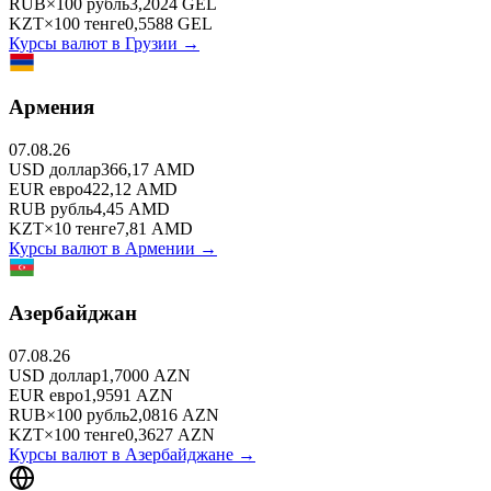
RUB
×
100
рубль
3,2024
GEL
KZT
×
100
тенге
0,5588
GEL
Курсы валют в
Грузии
→
Армения
07.08.26
USD
доллар
366,17
AMD
EUR
евро
422,12
AMD
RUB
рубль
4,45
AMD
KZT
×
10
тенге
7,81
AMD
Курсы валют в
Армении
→
Азербайджан
07.08.26
USD
доллар
1,7000
AZN
EUR
евро
1,9591
AZN
RUB
×
100
рубль
2,0816
AZN
KZT
×
100
тенге
0,3627
AZN
Курсы валют в
Азербайджане
→