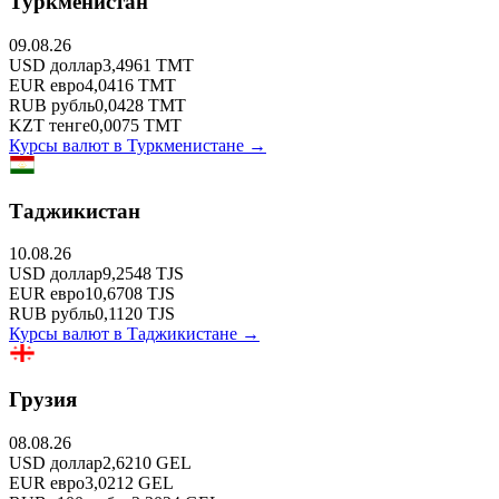
Туркменистан
09.08.26
USD
доллар
3,4961
TMT
EUR
евро
4,0416
TMT
RUB
рубль
0,0428
TMT
KZT
тенге
0,0075
TMT
Курсы валют в
Туркменистане
→
Таджикистан
10.08.26
USD
доллар
9,2548
TJS
EUR
евро
10,6708
TJS
RUB
рубль
0,1120
TJS
Курсы валют в
Таджикистане
→
Грузия
08.08.26
USD
доллар
2,6210
GEL
EUR
евро
3,0212
GEL