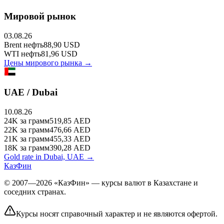
Мировой рынок
03.08.26
Brent
нефть
88,90
USD
WTI
нефть
81,96
USD
Цены мирового рынка →
UAE / Dubai
10.08.26
24K
за грамм
519,85
AED
22K
за грамм
476,66
AED
21K
за грамм
455,33
AED
18K
за грамм
390,28
AED
Gold rate in Dubai, UAE →
КазФин
© 2007—2026 «КазФин» — курсы валют в Казахстане и
соседних странах.
Курсы носят справочный характер и не являются офертой.