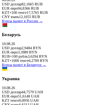
USD
доллар
82,1665
RUB
EUR
евро
94,8366
RUB
KZT
×
100
тенге
17,5765
RUB
CNY
юань
12,1655
RUB
Курсы валют в
России
→
Беларусь
10.08.26
USD
доллар
2,9484
BYN
EUR
евро
3,3989
BYN
RUB
×
100
рубль
3,6294
BYN
KZT
×
1000
тенге
6,2769
BYN
Курсы валют в
Беларуси
→
Украина
10.08.26
USD
доллар
44,7579
UAH
EUR
евро
51,6148
UAH
KZT
тенге
0,0956
UAH
CNY
юань
6,6313
UAH