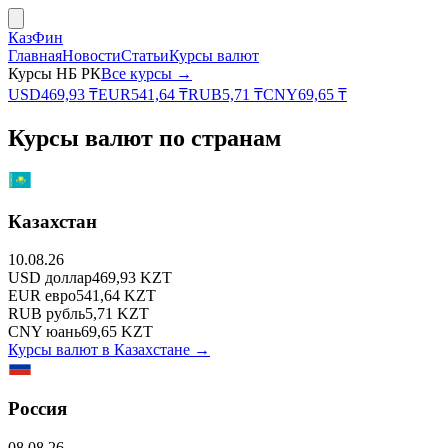
КазФин
Главная
Новости
Статьи
Курсы валют
Курсы НБ РК
Все курсы →
USD
469,93
₸
EUR
541,64
₸
RUB
5,71
₸
CNY
69,65
₸
Курсы валют по странам
Казахстан
10.08.26
USD
доллар
469,93
KZT
EUR
евро
541,64
KZT
RUB
рубль
5,71
KZT
CNY
юань
69,65
KZT
Курсы валют в
Казахстане
→
Россия
08.08.26