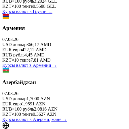
RUB
×
100
рубль
3,2024
GEL
KZT
×
100
тенге
0,5588
GEL
Курсы валют в
Грузии
→
Армения
07.08.26
USD
доллар
366,17
AMD
EUR
евро
422,12
AMD
RUB
рубль
4,45
AMD
KZT
×
10
тенге
7,81
AMD
Курсы валют в
Армении
→
Азербайджан
07.08.26
USD
доллар
1,7000
AZN
EUR
евро
1,9591
AZN
RUB
×
100
рубль
2,0816
AZN
KZT
×
100
тенге
0,3627
AZN
Курсы валют в
Азербайджане
→