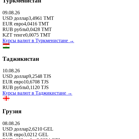
Туркменистан
09.08.26
USD
доллар
3,4961
TMT
EUR
евро
4,0416
TMT
RUB
рубль
0,0428
TMT
KZT
тенге
0,0075
TMT
Курсы валют в
Туркменистане
→
Таджикистан
10.08.26
USD
доллар
9,2548
TJS
EUR
евро
10,6708
TJS
RUB
рубль
0,1120
TJS
Курсы валют в
Таджикистане
→
Грузия
08.08.26
USD
доллар
2,6210
GEL
EUR
евро
3,0212
GEL