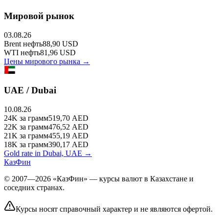
Мировой рынок
03.08.26
Brent
нефть
88,90
USD
WTI
нефть
81,96
USD
Цены мирового рынка →
UAE / Dubai
10.08.26
24K
за грамм
519,70
AED
22K
за грамм
476,52
AED
21K
за грамм
455,19
AED
18K
за грамм
390,17
AED
Gold rate in Dubai, UAE →
КазФин
© 2007—2026 «КазФин» — курсы валют в Казахстане и
соседних странах.
Курсы носят справочный характер и не являются офертой.