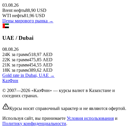
03.08.26
Brent
нефть
88,90
USD
WTI
нефть
81,96
USD
Цены мирового рынка →
UAE / Dubai
08.08.26
24K
за грамм
518,97
AED
22K
за грамм
475,85
AED
21K
за грамм
454,55
AED
18K
за грамм
389,62
AED
Gold rate in Dubai, UAE →
КазФин
© 2007—2026 «КазФин» — курсы валют в Казахстане и
соседних странах.
Курсы носят справочный характер и не являются офертой.
Используя сайт, вы принимаете
Условия использования
и
Политику конфиденциальности
.