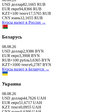
USD
доллар
82,1665
RUB
EUR
евро
94,8366
RUB
KZT
×
100
тенге
17,5765
RUB
CNY
юань
12,1655
RUB
Курсы валют в
России
→
Беларусь
08.08.26
USD
доллар
2,9386
BYN
EUR
евро
3,3908
BYN
RUB
×
100
рубль
3,6365
BYN
KZT
×
1000
тенге
6,2787
BYN
Курсы валют в
Беларуси
→
Украина
08.08.26
USD
доллар
44,7626
UAH
EUR
евро
51,6717
UAH
KZT
тенге
0,0955
UAH
CNY
юань
6,6300
UAH