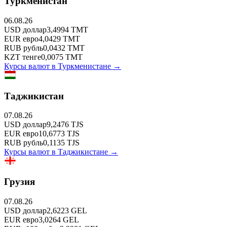
Туркменистан
06.08.26
USD
доллар
3,4994
TMT
EUR
евро
4,0429
TMT
RUB
рубль
0,0432
TMT
KZT
тенге
0,0075
TMT
Курсы валют в
Туркменистане
→
Таджикистан
07.08.26
USD
доллар
9,2476
TJS
EUR
евро
10,6773
TJS
RUB
рубль
0,1135
TJS
Курсы валют в
Таджикистане
→
Грузия
07.08.26
USD
доллар
2,6223
GEL
EUR
евро
3,0264
GEL