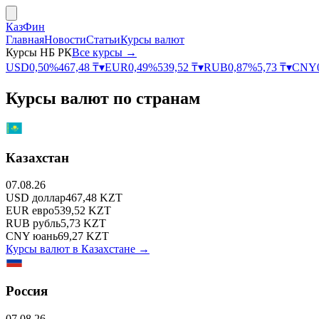
КазФин
Главная
Новости
Статьи
Курсы валют
Курсы НБ РК
Все курсы →
USD
0,50
%
467,48
₸
▾
EUR
0,49
%
539,52
₸
▾
RUB
0,87
%
5,73
₸
▾
CNY
Курсы валют по странам
Казахстан
07.08.26
USD
доллар
467,48
KZT
EUR
евро
539,52
KZT
RUB
рубль
5,73
KZT
CNY
юань
69,27
KZT
Курсы валют в
Казахстане
→
Россия
07.08.26