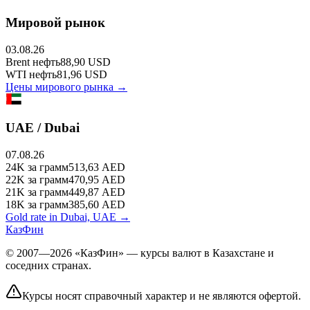
Мировой рынок
03.08.26
Brent
нефть
88,90
USD
WTI
нефть
81,96
USD
Цены мирового рынка →
UAE / Dubai
07.08.26
24K
за грамм
513,63
AED
22K
за грамм
470,95
AED
21K
за грамм
449,87
AED
18K
за грамм
385,60
AED
Gold rate in Dubai, UAE →
КазФин
© 2007—2026 «КазФин» — курсы валют в Казахстане и
соседних странах.
Курсы носят справочный характер и не являются офертой.