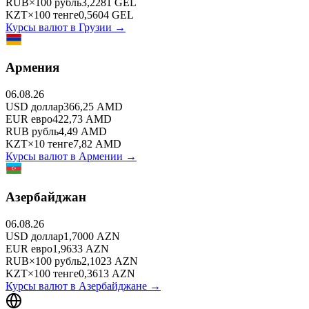
RUB
×
100
рубль
3,2281
GEL
KZT
×
100
тенге
0,5604
GEL
Курсы валют в
Грузии
→
Армения
06.08.26
USD
доллар
366,25
AMD
EUR
евро
422,73
AMD
RUB
рубль
4,49
AMD
KZT
×
10
тенге
7,82
AMD
Курсы валют в
Армении
→
Азербайджан
06.08.26
USD
доллар
1,7000
AZN
EUR
евро
1,9633
AZN
RUB
×
100
рубль
2,1023
AZN
KZT
×
100
тенге
0,3613
AZN
Курсы валют в
Азербайджане
→