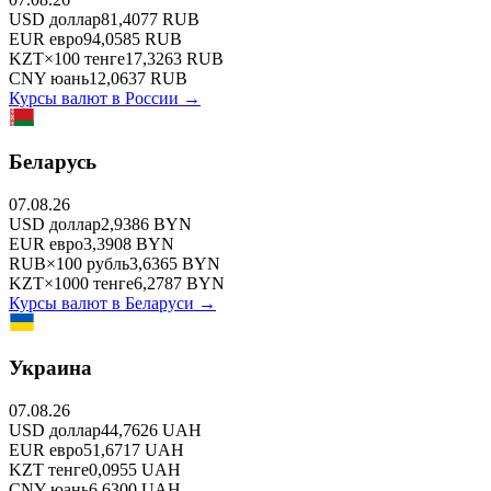
USD
доллар
81,4077
RUB
EUR
евро
94,0585
RUB
KZT
×
100
тенге
17,3263
RUB
CNY
юань
12,0637
RUB
Курсы валют в
России
→
Беларусь
07.08.26
USD
доллар
2,9386
BYN
EUR
евро
3,3908
BYN
RUB
×
100
рубль
3,6365
BYN
KZT
×
1000
тенге
6,2787
BYN
Курсы валют в
Беларуси
→
Украина
07.08.26
USD
доллар
44,7626
UAH
EUR
евро
51,6717
UAH
KZT
тенге
0,0955
UAH
CNY
юань
6,6300
UAH