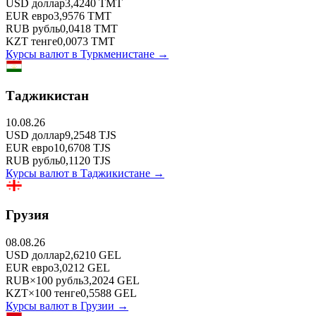
USD
доллар
3,4240
TMT
EUR
евро
3,9576
TMT
RUB
рубль
0,0418
TMT
KZT
тенге
0,0073
TMT
Курсы валют в
Туркменистане
→
Таджикистан
10.08.26
USD
доллар
9,2548
TJS
EUR
евро
10,6708
TJS
RUB
рубль
0,1120
TJS
Курсы валют в
Таджикистане
→
Грузия
08.08.26
USD
доллар
2,6210
GEL
EUR
евро
3,0212
GEL
RUB
×
100
рубль
3,2024
GEL
KZT
×
100
тенге
0,5588
GEL
Курсы валют в
Грузии
→