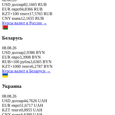
USD
доллар
82,1665
RUB
EUR
евро
94,8366
RUB
KZT
×
100
тенге
17,5765
RUB
CNY
юань
12,1655
RUB
Курсы валют в
России
→
Беларусь
08.08.26
USD
доллар
2,9386
BYN
EUR
евро
3,3908
BYN
RUB
×
100
рубль
3,6365
BYN
KZT
×
1000
тенге
6,2787
BYN
Курсы валют в
Беларуси
→
Украина
08.08.26
USD
доллар
44,7626
UAH
EUR
евро
51,6717
UAH
KZT
тенге
0,0955
UAH
CNY
юань
6,6300
UAH