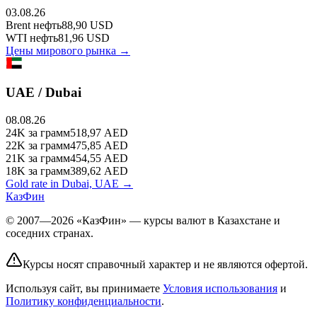
03.08.26
Brent
нефть
88,90
USD
WTI
нефть
81,96
USD
Цены мирового рынка →
UAE / Dubai
08.08.26
24K
за грамм
518,97
AED
22K
за грамм
475,85
AED
21K
за грамм
454,55
AED
18K
за грамм
389,62
AED
Gold rate in Dubai, UAE →
КазФин
© 2007—2026 «КазФин» — курсы валют в Казахстане и
соседних странах.
Курсы носят справочный характер и не являются офертой.
Используя сайт, вы принимаете
Условия использования
и
Политику конфиденциальности
.