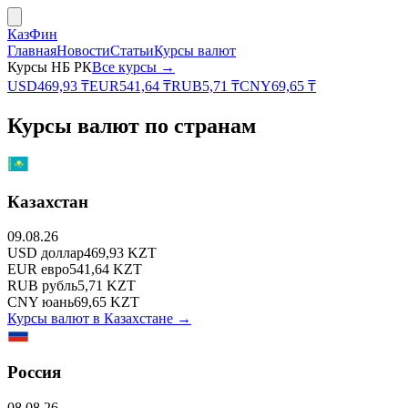
КазФин
Главная
Новости
Статьи
Курсы валют
Курсы НБ РК
Все курсы →
USD
469,93
₸
EUR
541,64
₸
RUB
5,71
₸
CNY
69,65
₸
Курсы валют по странам
Казахстан
09.08.26
USD
доллар
469,93
KZT
EUR
евро
541,64
KZT
RUB
рубль
5,71
KZT
CNY
юань
69,65
KZT
Курсы валют в
Казахстане
→
Россия
08.08.26