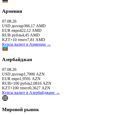
Армения
07.08.26
USD
доллар
366,17
AMD
EUR
евро
422,12
AMD
RUB
рубль
4,45
AMD
KZT
×
10
тенге
7,81
AMD
Курсы валют в
Армении
→
Азербайджан
07.08.26
USD
доллар
1,7000
AZN
EUR
евро
1,9591
AZN
RUB
×
100
рубль
2,0816
AZN
KZT
×
100
тенге
0,3627
AZN
Курсы валют в
Азербайджане
→
Мировой рынок