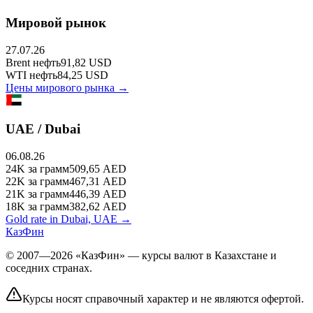
Мировой рынок
27.07.26
Brent
нефть
91,82
USD
WTI
нефть
84,25
USD
Цены мирового рынка →
UAE / Dubai
06.08.26
24K
за грамм
509,65
AED
22K
за грамм
467,31
AED
21K
за грамм
446,39
AED
18K
за грамм
382,62
AED
Gold rate in Dubai, UAE →
КазФин
© 2007—2026 «КазФин» — курсы валют в Казахстане и
соседних странах.
Курсы носят справочный характер и не являются офертой.