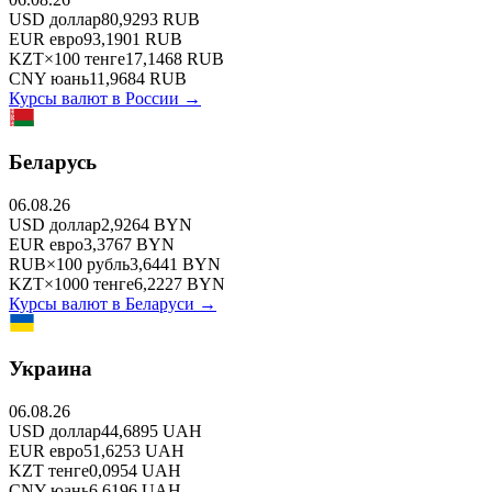
USD
доллар
80,9293
RUB
EUR
евро
93,1901
RUB
KZT
×
100
тенге
17,1468
RUB
CNY
юань
11,9684
RUB
Курсы валют в
России
→
Беларусь
06.08.26
USD
доллар
2,9264
BYN
EUR
евро
3,3767
BYN
RUB
×
100
рубль
3,6441
BYN
KZT
×
1000
тенге
6,2227
BYN
Курсы валют в
Беларуси
→
Украина
06.08.26
USD
доллар
44,6895
UAH
EUR
евро
51,6253
UAH
KZT
тенге
0,0954
UAH
CNY
юань
6,6196
UAH