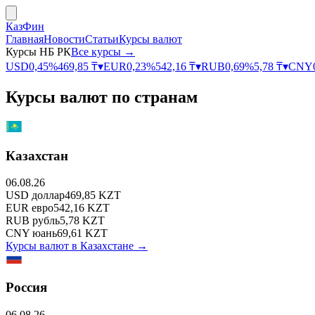
КазФин
Главная
Новости
Статьи
Курсы валют
Курсы НБ РК
Все курсы →
USD
0,45
%
469,85
₸
▾
EUR
0,23
%
542,16
₸
▾
RUB
0,69
%
5,78
₸
▾
CNY
Курсы валют по странам
Казахстан
06.08.26
USD
доллар
469,85
KZT
EUR
евро
542,16
KZT
RUB
рубль
5,78
KZT
CNY
юань
69,61
KZT
Курсы валют в
Казахстане
→
Россия
06.08.26