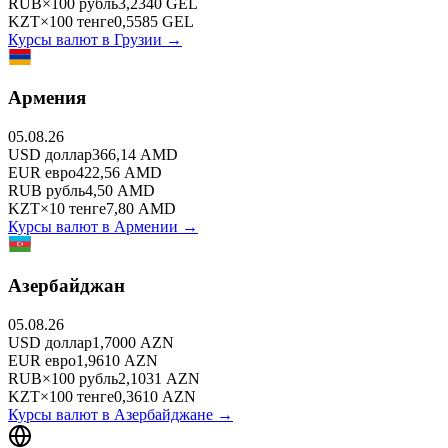
RUB
×
100
рубль
3,2340
GEL
KZT
×
100
тенге
0,5585
GEL
Курсы валют в
Грузии
→
Армения
05.08.26
USD
доллар
366,14
AMD
EUR
евро
422,56
AMD
RUB
рубль
4,50
AMD
KZT
×
10
тенге
7,80
AMD
Курсы валют в
Армении
→
Азербайджан
05.08.26
USD
доллар
1,7000
AZN
EUR
евро
1,9610
AZN
RUB
×
100
рубль
2,1031
AZN
KZT
×
100
тенге
0,3610
AZN
Курсы валют в
Азербайджане
→