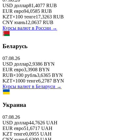
USD
доллар
81,4077
RUB
EUR
евро
94,0585
RUB
KZT
×
100
тенге
17,3263
RUB
CNY
юань
12,0637
RUB
Курсы валют в
России
→
Беларусь
07.08.26
USD
доллар
2,9386
BYN
EUR
евро
3,3908
BYN
RUB
×
100
рубль
3,6365
BYN
KZT
×
1000
тенге
6,2787
BYN
Курсы валют в
Беларуси
→
Украина
07.08.26
USD
доллар
44,7626
UAH
EUR
евро
51,6717
UAH
KZT
тенге
0,0955
UAH
CNY
юань
6,6300
UAH