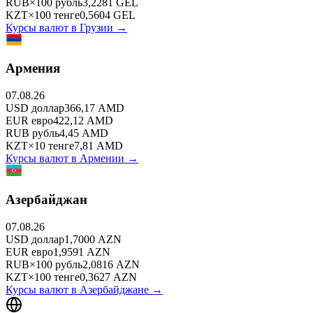
RUB
×
100
рубль
3,2281
GEL
KZT
×
100
тенге
0,5604
GEL
Курсы валют в
Грузии
→
Армения
07.08.26
USD
доллар
366,17
AMD
EUR
евро
422,12
AMD
RUB
рубль
4,45
AMD
KZT
×
10
тенге
7,81
AMD
Курсы валют в
Армении
→
Азербайджан
07.08.26
USD
доллар
1,7000
AZN
EUR
евро
1,9591
AZN
RUB
×
100
рубль
2,0816
AZN
KZT
×
100
тенге
0,3627
AZN
Курсы валют в
Азербайджане
→