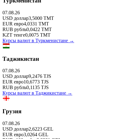
Туркменистан
07.08.26
USD
доллар
3,5000
TMT
EUR
евро
4,0331
TMT
RUB
рубль
0,0422
TMT
KZT
тенге
0,0075
TMT
Курсы валют в
Туркменистане
→
Таджикистан
07.08.26
USD
доллар
9,2476
TJS
EUR
евро
10,6773
TJS
RUB
рубль
0,1135
TJS
Курсы валют в
Таджикистане
→
Грузия
07.08.26
USD
доллар
2,6223
GEL
EUR
евро
3,0264
GEL