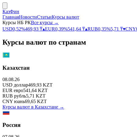
КазФин
Главная
Новости
Статьи
Курсы валют
Курсы НБ РК
Все курсы →
USD
0,52
%
469,93
₸
▴
EUR
0,39
%
541,64
₸
▴
RUB
0,35
%
5,71
₸
▾
CNY
Курсы валют по странам
Казахстан
08.08.26
USD
доллар
469,93
KZT
EUR
евро
541,64
KZT
RUB
рубль
5,71
KZT
CNY
юань
69,65
KZT
Курсы валют в
Казахстане
→
Россия
07.08.26