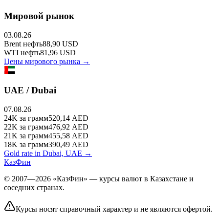
Мировой рынок
03.08.26
Brent
нефть
88,90
USD
WTI
нефть
81,96
USD
Цены мирового рынка →
UAE / Dubai
07.08.26
24K
за грамм
520,14
AED
22K
за грамм
476,92
AED
21K
за грамм
455,58
AED
18K
за грамм
390,49
AED
Gold rate in Dubai, UAE →
КазФин
© 2007—2026 «КазФин» — курсы валют в Казахстане и
соседних странах.
Курсы носят справочный характер и не являются офертой.