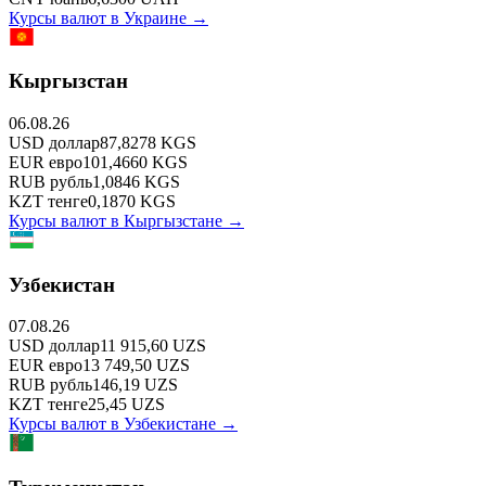
Курсы валют в
Украине
→
Кыргызстан
06.08.26
USD
доллар
87,8278
KGS
EUR
евро
101,4660
KGS
RUB
рубль
1,0846
KGS
KZT
тенге
0,1870
KGS
Курсы валют в
Кыргызстане
→
Узбекистан
07.08.26
USD
доллар
11 915,60
UZS
EUR
евро
13 749,50
UZS
RUB
рубль
146,19
UZS
KZT
тенге
25,45
UZS
Курсы валют в
Узбекистане
→