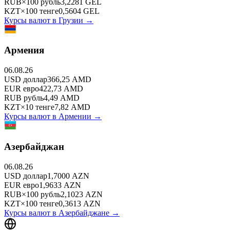
RUB
×
100
рубль
3,2281
GEL
KZT
×
100
тенге
0,5604
GEL
Курсы валют в
Грузии
→
Армения
06.08.26
USD
доллар
366,25
AMD
EUR
евро
422,73
AMD
RUB
рубль
4,49
AMD
KZT
×
10
тенге
7,82
AMD
Курсы валют в
Армении
→
Азербайджан
06.08.26
USD
доллар
1,7000
AZN
EUR
евро
1,9633
AZN
RUB
×
100
рубль
2,1023
AZN
KZT
×
100
тенге
0,3613
AZN
Курсы валют в
Азербайджане
→