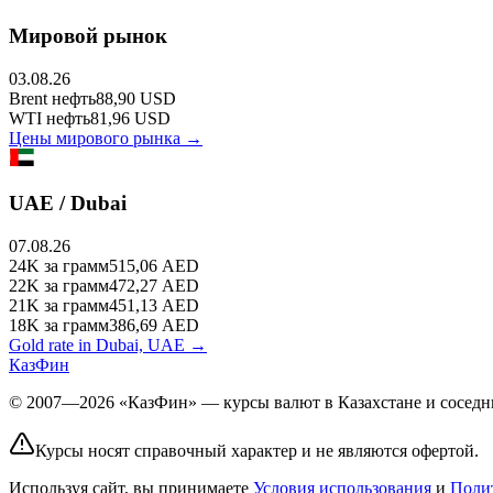
Мировой рынок
03.08.26
Brent
нефть
88,90
USD
WTI
нефть
81,96
USD
Цены мирового рынка →
UAE / Dubai
07.08.26
24K
за грамм
515,06
AED
22K
за грамм
472,27
AED
21K
за грамм
451,13
AED
18K
за грамм
386,69
AED
Gold rate in Dubai, UAE →
КазФин
© 2007—2026 «КазФин» — курсы валют в Казахстане и соседни
Курсы носят справочный характер и не являются офертой.
Используя сайт, вы принимаете
Условия использования
и
Поли