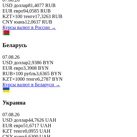
USD
доллар
81,4077
RUB
EUR
евро
94,0585
RUB
KZT
×
100
тенге
17,3263
RUB
CNY
юань
12,0637
RUB
Курсы валют в
России
→
Беларусь
07.08.26
USD
доллар
2,9386
BYN
EUR
евро
3,3908
BYN
RUB
×
100
рубль
3,6365
BYN
KZT
×
1000
тенге
6,2787
BYN
Курсы валют в
Беларуси
→
Украина
07.08.26
USD
доллар
44,7626
UAH
EUR
евро
51,6717
UAH
KZT
тенге
0,0955
UAH
CNY
юань
6,6300
UAH