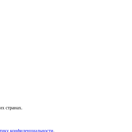
х странах.
тику конфиденциальности
.