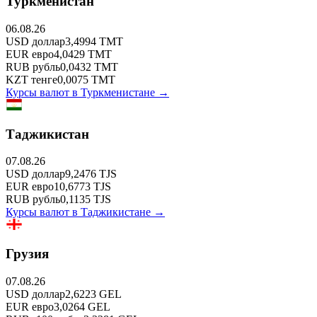
Туркменистан
06.08.26
USD
доллар
3,4994
TMT
EUR
евро
4,0429
TMT
RUB
рубль
0,0432
TMT
KZT
тенге
0,0075
TMT
Курсы валют в
Туркменистане
→
Таджикистан
07.08.26
USD
доллар
9,2476
TJS
EUR
евро
10,6773
TJS
RUB
рубль
0,1135
TJS
Курсы валют в
Таджикистане
→
Грузия
07.08.26
USD
доллар
2,6223
GEL
EUR
евро
3,0264
GEL