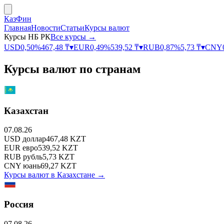
КазФин
Главная
Новости
Статьи
Курсы валют
Курсы НБ РК
Все курсы →
USD
0,50
%
467,48
₸
▾
EUR
0,49
%
539,52
₸
▾
RUB
0,87
%
5,73
₸
▾
CNY
Курсы валют по странам
Казахстан
07.08.26
USD
доллар
467,48
KZT
EUR
евро
539,52
KZT
RUB
рубль
5,73
KZT
CNY
юань
69,27
KZT
Курсы валют в
Казахстане
→
Россия
07.08.26