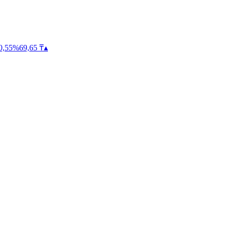
0,55
%
69,65
₸
▴