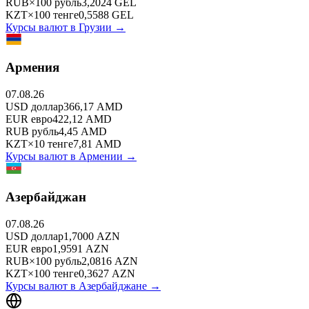
RUB
×
100
рубль
3,2024
GEL
KZT
×
100
тенге
0,5588
GEL
Курсы валют в
Грузии
→
Армения
07.08.26
USD
доллар
366,17
AMD
EUR
евро
422,12
AMD
RUB
рубль
4,45
AMD
KZT
×
10
тенге
7,81
AMD
Курсы валют в
Армении
→
Азербайджан
07.08.26
USD
доллар
1,7000
AZN
EUR
евро
1,9591
AZN
RUB
×
100
рубль
2,0816
AZN
KZT
×
100
тенге
0,3627
AZN
Курсы валют в
Азербайджане
→