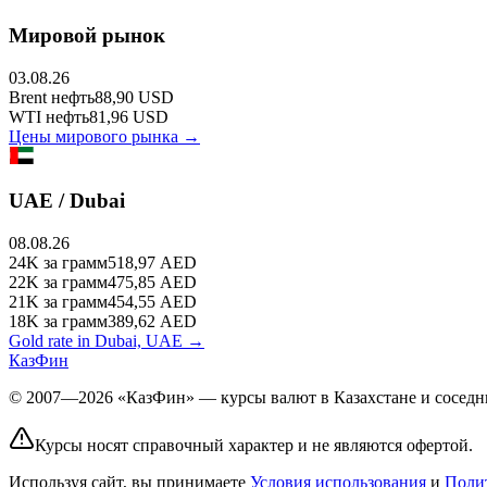
Мировой рынок
03.08.26
Brent
нефть
88,90
USD
WTI
нефть
81,96
USD
Цены мирового рынка →
UAE / Dubai
08.08.26
24K
за грамм
518,97
AED
22K
за грамм
475,85
AED
21K
за грамм
454,55
AED
18K
за грамм
389,62
AED
Gold rate in Dubai, UAE →
КазФин
© 2007—2026 «КазФин» — курсы валют в Казахстане и соседни
Курсы носят справочный характер и не являются офертой.
Используя сайт, вы принимаете
Условия использования
и
Поли