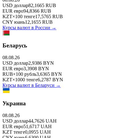
USD
доллар
82,1665
RUB
EUR
евро
94,8366
RUB
KZT
×
100
тенге
17,5765
RUB
CNY
юань
12,1655
RUB
Курсы валют в
России
→
Беларусь
08.08.26
USD
доллар
2,9386
BYN
EUR
евро
3,3908
BYN
RUB
×
100
рубль
3,6365
BYN
KZT
×
1000
тенге
6,2787
BYN
Курсы валют в
Беларуси
→
Украина
08.08.26
USD
доллар
44,7626
UAH
EUR
евро
51,6717
UAH
KZT
тенге
0,0955
UAH
CNY
юань
6,6300
UAH