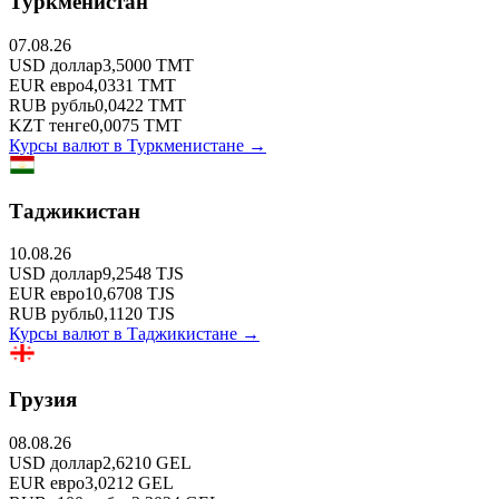
Туркменистан
07.08.26
USD
доллар
3,5000
TMT
EUR
евро
4,0331
TMT
RUB
рубль
0,0422
TMT
KZT
тенге
0,0075
TMT
Курсы валют в
Туркменистане
→
Таджикистан
10.08.26
USD
доллар
9,2548
TJS
EUR
евро
10,6708
TJS
RUB
рубль
0,1120
TJS
Курсы валют в
Таджикистане
→
Грузия
08.08.26
USD
доллар
2,6210
GEL
EUR
евро
3,0212
GEL