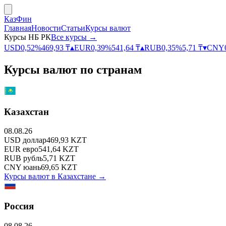
КазФин
Главная
Новости
Статьи
Курсы валют
Курсы НБ РК
Все курсы →
USD
0,52
%
469,93
₸
▴
EUR
0,39
%
541,64
₸
▴
RUB
0,35
%
5,71
₸
▾
CNY
Курсы валют по странам
Казахстан
08.08.26
USD
доллар
469,93
KZT
EUR
евро
541,64
KZT
RUB
рубль
5,71
KZT
CNY
юань
69,65
KZT
Курсы валют в
Казахстане
→
Россия
08.08.26