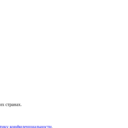
х странах.
тику конфиденциальности
.