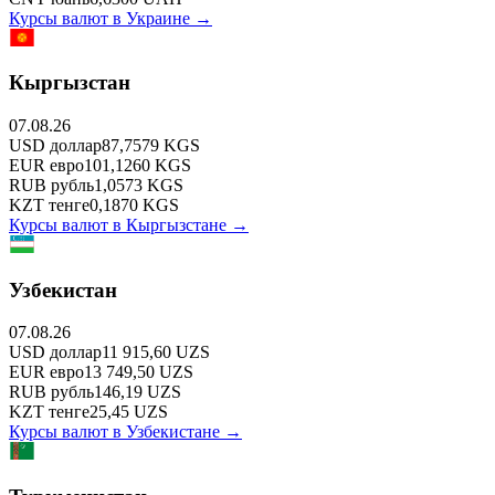
Курсы валют в
Украине
→
Кыргызстан
07.08.26
USD
доллар
87,7579
KGS
EUR
евро
101,1260
KGS
RUB
рубль
1,0573
KGS
KZT
тенге
0,1870
KGS
Курсы валют в
Кыргызстане
→
Узбекистан
07.08.26
USD
доллар
11 915,60
UZS
EUR
евро
13 749,50
UZS
RUB
рубль
146,19
UZS
KZT
тенге
25,45
UZS
Курсы валют в
Узбекистане
→