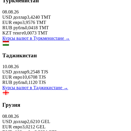
Туркменистан
08.08.26
USD
доллар
3,4240
TMT
EUR
евро
3,9576
TMT
RUB
рубль
0,0418
TMT
KZT
тенге
0,0073
TMT
Курсы валют в
Туркменистане
→
Таджикистан
10.08.26
USD
доллар
9,2548
TJS
EUR
евро
10,6708
TJS
RUB
рубль
0,1120
TJS
Курсы валют в
Таджикистане
→
Грузия
08.08.26
USD
доллар
2,6210
GEL
EUR
евро
3,0212
GEL