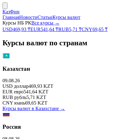
КазФин
Главная
Новости
Статьи
Курсы валют
Курсы НБ РК
Все курсы →
USD
469,93
₸
EUR
541,64
₸
RUB
5,71
₸
CNY
69,65
₸
Курсы валют по странам
Казахстан
09.08.26
USD
доллар
469,93
KZT
EUR
евро
541,64
KZT
RUB
рубль
5,71
KZT
CNY
юань
69,65
KZT
Курсы валют в
Казахстане
→
Россия
08.08.26