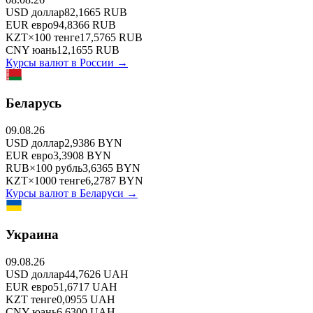
USD
доллар
82,1665
RUB
EUR
евро
94,8366
RUB
KZT
×
100
тенге
17,5765
RUB
CNY
юань
12,1655
RUB
Курсы валют в
России
→
Беларусь
09.08.26
USD
доллар
2,9386
BYN
EUR
евро
3,3908
BYN
RUB
×
100
рубль
3,6365
BYN
KZT
×
1000
тенге
6,2787
BYN
Курсы валют в
Беларуси
→
Украина
09.08.26
USD
доллар
44,7626
UAH
EUR
евро
51,6717
UAH
KZT
тенге
0,0955
UAH
CNY
юань
6,6300
UAH