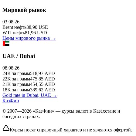
Мировой рынок
03.08.26
Brent
нефть
88,90
USD
WTI
нефть
81,96
USD
Цены мирового рынка →
UAE / Dubai
08.08.26
24K
за грамм
518,97
AED
22K
за грамм
475,85
AED
21K
за грамм
454,55
AED
18K
за грамм
389,62
AED
Gold rate in Dubai, UAE →
КазФин
© 2007—2026 «КазФин» — курсы валют в Казахстане и
соседних странах.
Курсы носят справочный характер и не являются офертой.