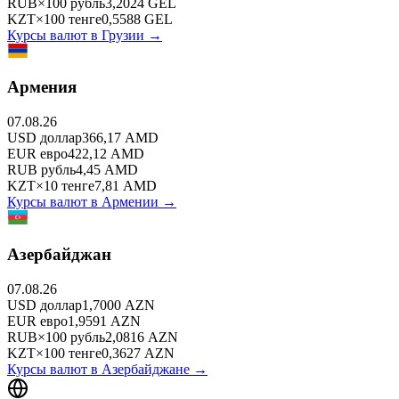
RUB
×
100
рубль
3,2024
GEL
KZT
×
100
тенге
0,5588
GEL
Курсы валют в
Грузии
→
Армения
07.08.26
USD
доллар
366,17
AMD
EUR
евро
422,12
AMD
RUB
рубль
4,45
AMD
KZT
×
10
тенге
7,81
AMD
Курсы валют в
Армении
→
Азербайджан
07.08.26
USD
доллар
1,7000
AZN
EUR
евро
1,9591
AZN
RUB
×
100
рубль
2,0816
AZN
KZT
×
100
тенге
0,3627
AZN
Курсы валют в
Азербайджане
→