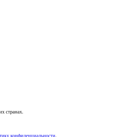
х странах.
тику конфиденциальности
.