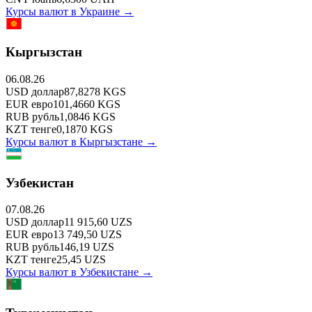
Курсы валют в
Украине
→
Кыргызстан
06.08.26
USD
доллар
87,8278
KGS
EUR
евро
101,4660
KGS
RUB
рубль
1,0846
KGS
KZT
тенге
0,1870
KGS
Курсы валют в
Кыргызстане
→
Узбекистан
07.08.26
USD
доллар
11 915,60
UZS
EUR
евро
13 749,50
UZS
RUB
рубль
146,19
UZS
KZT
тенге
25,45
UZS
Курсы валют в
Узбекистане
→