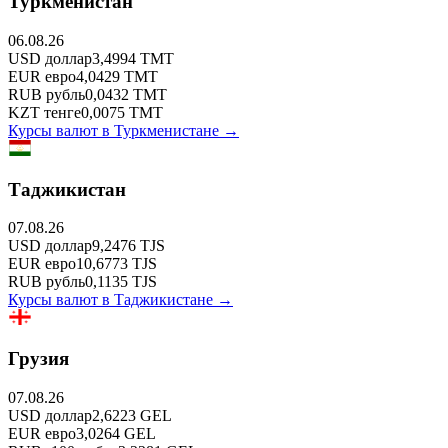
Туркменистан
06.08.26
USD
доллар
3,4994
TMT
EUR
евро
4,0429
TMT
RUB
рубль
0,0432
TMT
KZT
тенге
0,0075
TMT
Курсы валют в
Туркменистане
→
Таджикистан
07.08.26
USD
доллар
9,2476
TJS
EUR
евро
10,6773
TJS
RUB
рубль
0,1135
TJS
Курсы валют в
Таджикистане
→
Грузия
07.08.26
USD
доллар
2,6223
GEL
EUR
евро
3,0264
GEL