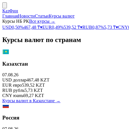
КазФин
Главная
Новости
Статьи
Курсы валют
Курсы НБ РК
Все курсы →
USD
0,50
%
467,48
₸
▾
EUR
0,49
%
539,52
₸
▾
RUB
0,87
%
5,73
₸
▾
CNY
Курсы валют по странам
Казахстан
07.08.26
USD
доллар
467,48
KZT
EUR
евро
539,52
KZT
RUB
рубль
5,73
KZT
CNY
юань
69,27
KZT
Курсы валют в
Казахстане
→
Россия
07.08.26