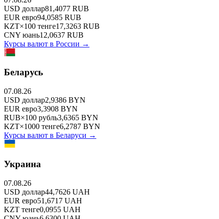
USD
доллар
81,4077
RUB
EUR
евро
94,0585
RUB
KZT
×
100
тенге
17,3263
RUB
CNY
юань
12,0637
RUB
Курсы валют в
России
→
Беларусь
07.08.26
USD
доллар
2,9386
BYN
EUR
евро
3,3908
BYN
RUB
×
100
рубль
3,6365
BYN
KZT
×
1000
тенге
6,2787
BYN
Курсы валют в
Беларуси
→
Украина
07.08.26
USD
доллар
44,7626
UAH
EUR
евро
51,6717
UAH
KZT
тенге
0,0955
UAH
CNY
юань
6,6300
UAH