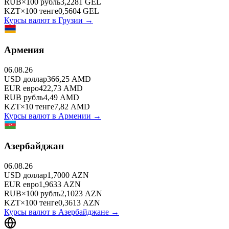
RUB
×
100
рубль
3,2281
GEL
KZT
×
100
тенге
0,5604
GEL
Курсы валют в
Грузии
→
Армения
06.08.26
USD
доллар
366,25
AMD
EUR
евро
422,73
AMD
RUB
рубль
4,49
AMD
KZT
×
10
тенге
7,82
AMD
Курсы валют в
Армении
→
Азербайджан
06.08.26
USD
доллар
1,7000
AZN
EUR
евро
1,9633
AZN
RUB
×
100
рубль
2,1023
AZN
KZT
×
100
тенге
0,3613
AZN
Курсы валют в
Азербайджане
→