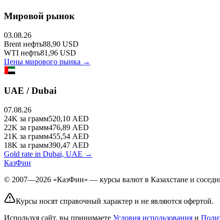
Мировой рынок
03.08.26
Brent
нефть
88,90
USD
WTI
нефть
81,96
USD
Цены мирового рынка →
UAE / Dubai
07.08.26
24K
за грамм
520,10
AED
22K
за грамм
476,89
AED
21K
за грамм
455,54
AED
18K
за грамм
390,47
AED
Gold rate in Dubai, UAE →
КазФин
© 2007—2026 «КазФин» — курсы валют в Казахстане и соседни
Курсы носят справочный характер и не являются офертой.
Используя сайт, вы принимаете
Условия использования
и
Поли