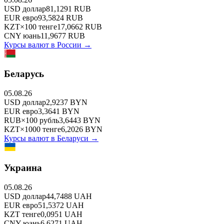
USD
доллар
81,1291
RUB
EUR
евро
93,5824
RUB
KZT
×
100
тенге
17,0662
RUB
CNY
юань
11,9677
RUB
Курсы валют в
России
→
Беларусь
05.08.26
USD
доллар
2,9237
BYN
EUR
евро
3,3641
BYN
RUB
×
100
рубль
3,6443
BYN
KZT
×
1000
тенге
6,2026
BYN
Курсы валют в
Беларуси
→
Украина
05.08.26
USD
доллар
44,7488
UAH
EUR
евро
51,5372
UAH
KZT
тенге
0,0951
UAH
CNY
юань
6,6271
UAH