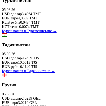
Туркменистан
05.08.26
USD
доллар
3,4964
TMT
EUR
евро
4,0339
TMT
RUB
рубль
0,0434
TMT
KZT
тенге
0,0074
TMT
Курсы валют в
Туркменистане
→
Таджикистан
05.08.26
USD
доллар
9,2459
TJS
EUR
евро
10,6513
TJS
RUB
рубль
0,1140
TJS
Курсы валют в
Таджикистане
→
Грузия
05.08.26
USD
доллар
2,6239
GEL
EUR
евро
3,0219
GEL