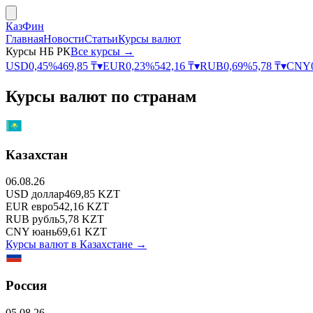
КазФин
Главная
Новости
Статьи
Курсы валют
Курсы НБ РК
Все курсы →
USD
0,45
%
469,85
₸
▾
EUR
0,23
%
542,16
₸
▾
RUB
0,69
%
5,78
₸
▾
CNY
Курсы валют по странам
Казахстан
06.08.26
USD
доллар
469,85
KZT
EUR
евро
542,16
KZT
RUB
рубль
5,78
KZT
CNY
юань
69,61
KZT
Курсы валют в
Казахстане
→
Россия
05.08.26