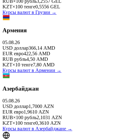
RUB
×
100
рубль
3,2557
GEL
KZT
×
100
тенге
0,5556
GEL
Курсы валют в
Грузии
→
Армения
05.08.26
USD
доллар
366,14
AMD
EUR
евро
422,56
AMD
RUB
рубль
4,50
AMD
KZT
×
10
тенге
7,80
AMD
Курсы валют в
Армении
→
Азербайджан
05.08.26
USD
доллар
1,7000
AZN
EUR
евро
1,9610
AZN
RUB
×
100
рубль
2,1031
AZN
KZT
×
100
тенге
0,3610
AZN
Курсы валют в
Азербайджане
→