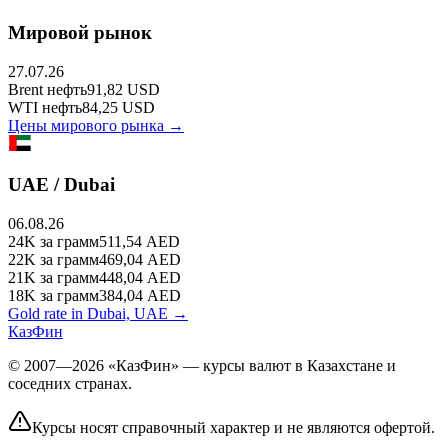
Мировой рынок
27.07.26
Brent
нефть
91,82
USD
WTI
нефть
84,25
USD
Цены мирового рынка →
UAE / Dubai
06.08.26
24K
за грамм
511,54
AED
22K
за грамм
469,04
AED
21K
за грамм
448,04
AED
18K
за грамм
384,04
AED
Gold rate in Dubai, UAE →
КазФин
© 2007—2026 «КазФин» — курсы валют в Казахстане и
соседних странах.
Курсы носят справочный характер и не являются офертой.