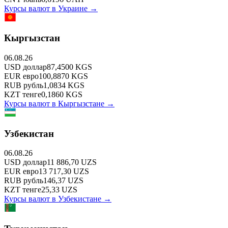
Курсы валют в
Украине
→
Кыргызстан
06.08.26
USD
доллар
87,4500
KGS
EUR
евро
100,8870
KGS
RUB
рубль
1,0834
KGS
KZT
тенге
0,1860
KGS
Курсы валют в
Кыргызстане
→
Узбекистан
06.08.26
USD
доллар
11 886,70
UZS
EUR
евро
13 717,30
UZS
RUB
рубль
146,37
UZS
KZT
тенге
25,33
UZS
Курсы валют в
Узбекистане
→