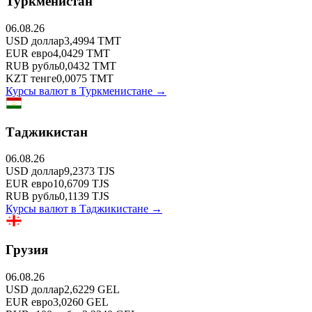
Туркменистан
06.08.26
USD
доллар
3,4994
TMT
EUR
евро
4,0429
TMT
RUB
рубль
0,0432
TMT
KZT
тенге
0,0075
TMT
Курсы валют в
Туркменистане
→
Таджикистан
06.08.26
USD
доллар
9,2373
TJS
EUR
евро
10,6709
TJS
RUB
рубль
0,1139
TJS
Курсы валют в
Таджикистане
→
Грузия
06.08.26
USD
доллар
2,6229
GEL
EUR
евро
3,0260
GEL