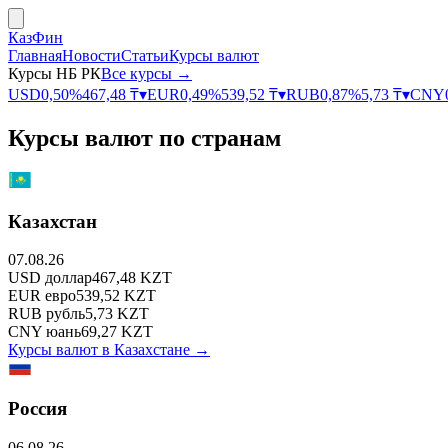
КазФин
Главная
Новости
Статьи
Курсы валют
Курсы НБ РК
Все курсы →
USD
0,50
%
467,48
₸
▾
EUR
0,49
%
539,52
₸
▾
RUB
0,87
%
5,73
₸
▾
CNY
Курсы валют по странам
Казахстан
07.08.26
USD
доллар
467,48
KZT
EUR
евро
539,52
KZT
RUB
рубль
5,73
KZT
CNY
юань
69,27
KZT
Курсы валют в
Казахстане
→
Россия
06.08.26