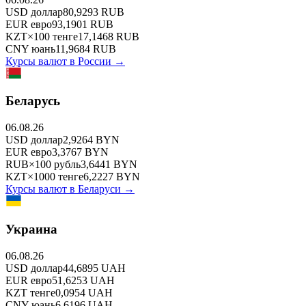
USD
доллар
80,9293
RUB
EUR
евро
93,1901
RUB
KZT
×
100
тенге
17,1468
RUB
CNY
юань
11,9684
RUB
Курсы валют в
России
→
Беларусь
06.08.26
USD
доллар
2,9264
BYN
EUR
евро
3,3767
BYN
RUB
×
100
рубль
3,6441
BYN
KZT
×
1000
тенге
6,2227
BYN
Курсы валют в
Беларуси
→
Украина
06.08.26
USD
доллар
44,6895
UAH
EUR
евро
51,6253
UAH
KZT
тенге
0,0954
UAH
CNY
юань
6,6196
UAH