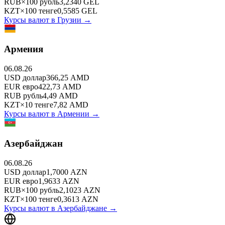
RUB
×
100
рубль
3,2340
GEL
KZT
×
100
тенге
0,5585
GEL
Курсы валют в
Грузии
→
Армения
06.08.26
USD
доллар
366,25
AMD
EUR
евро
422,73
AMD
RUB
рубль
4,49
AMD
KZT
×
10
тенге
7,82
AMD
Курсы валют в
Армении
→
Азербайджан
06.08.26
USD
доллар
1,7000
AZN
EUR
евро
1,9633
AZN
RUB
×
100
рубль
2,1023
AZN
KZT
×
100
тенге
0,3613
AZN
Курсы валют в
Азербайджане
→