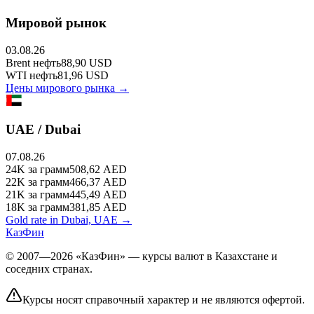
Мировой рынок
03.08.26
Brent
нефть
88,90
USD
WTI
нефть
81,96
USD
Цены мирового рынка →
UAE / Dubai
07.08.26
24K
за грамм
508,62
AED
22K
за грамм
466,37
AED
21K
за грамм
445,49
AED
18K
за грамм
381,85
AED
Gold rate in Dubai, UAE →
КазФин
© 2007—2026 «КазФин» — курсы валют в Казахстане и
соседних странах.
Курсы носят справочный характер и не являются офертой.