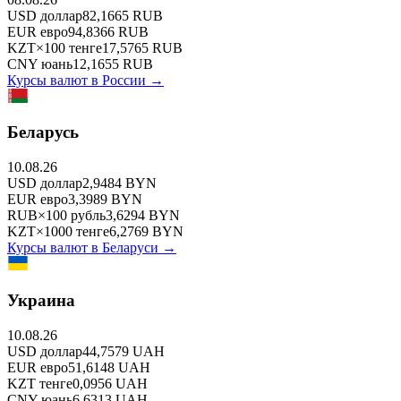
USD
доллар
82,1665
RUB
EUR
евро
94,8366
RUB
KZT
×
100
тенге
17,5765
RUB
CNY
юань
12,1655
RUB
Курсы валют в
России
→
Беларусь
10.08.26
USD
доллар
2,9484
BYN
EUR
евро
3,3989
BYN
RUB
×
100
рубль
3,6294
BYN
KZT
×
1000
тенге
6,2769
BYN
Курсы валют в
Беларуси
→
Украина
10.08.26
USD
доллар
44,7579
UAH
EUR
евро
51,6148
UAH
KZT
тенге
0,0956
UAH
CNY
юань
6,6313
UAH