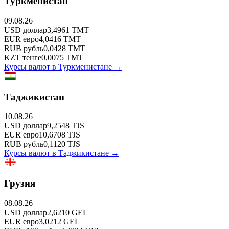
Туркменистан
09.08.26
USD
доллар
3,4961
TMT
EUR
евро
4,0416
TMT
RUB
рубль
0,0428
TMT
KZT
тенге
0,0075
TMT
Курсы валют в
Туркменистане
→
Таджикистан
10.08.26
USD
доллар
9,2548
TJS
EUR
евро
10,6708
TJS
RUB
рубль
0,1120
TJS
Курсы валют в
Таджикистане
→
Грузия
08.08.26
USD
доллар
2,6210
GEL
EUR
евро
3,0212
GEL