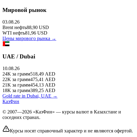
Мировой рынок
03.08.26
Brent
нефть
88,90
USD
WTI
нефть
81,96
USD
Цены мирового рынка →
UAE / Dubai
10.08.26
24K
за грамм
518,49
AED
22K
за грамм
475,41
AED
21K
за грамм
454,13
AED
18K
за грамм
389,25
AED
Gold rate in Dubai, UAE →
КазФин
© 2007—2026 «КазФин» — курсы валют в Казахстане и
соседних странах.
Курсы носят справочный характер и не являются офертой.