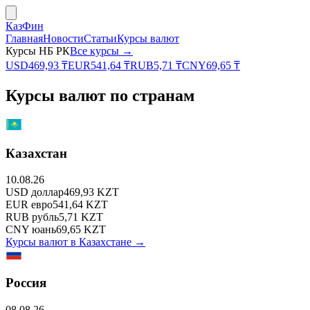
КазФин
Главная
Новости
Статьи
Курсы валют
Курсы НБ РК
Все курсы →
USD
469,93
₸
EUR
541,64
₸
RUB
5,71
₸
CNY
69,65
₸
Курсы валют по странам
Казахстан
10.08.26
USD
доллар
469,93
KZT
EUR
евро
541,64
KZT
RUB
рубль
5,71
KZT
CNY
юань
69,65
KZT
Курсы валют в
Казахстане
→
Россия
08.08.26