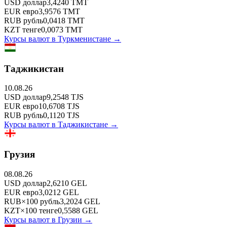
USD
доллар
3,4240
TMT
EUR
евро
3,9576
TMT
RUB
рубль
0,0418
TMT
KZT
тенге
0,0073
TMT
Курсы валют в
Туркменистане
→
Таджикистан
10.08.26
USD
доллар
9,2548
TJS
EUR
евро
10,6708
TJS
RUB
рубль
0,1120
TJS
Курсы валют в
Таджикистане
→
Грузия
08.08.26
USD
доллар
2,6210
GEL
EUR
евро
3,0212
GEL
RUB
×
100
рубль
3,2024
GEL
KZT
×
100
тенге
0,5588
GEL
Курсы валют в
Грузии
→