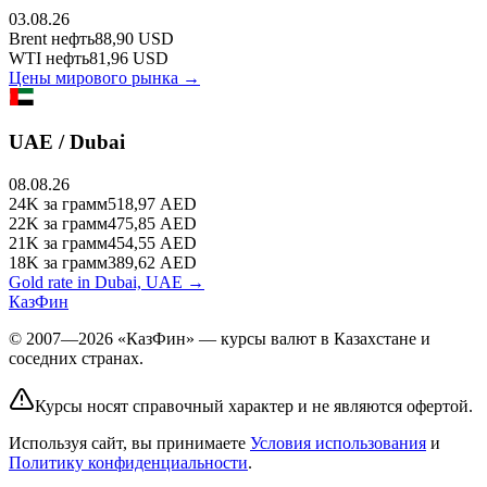
03.08.26
Brent
нефть
88,90
USD
WTI
нефть
81,96
USD
Цены мирового рынка →
UAE / Dubai
08.08.26
24K
за грамм
518,97
AED
22K
за грамм
475,85
AED
21K
за грамм
454,55
AED
18K
за грамм
389,62
AED
Gold rate in Dubai, UAE →
КазФин
© 2007—2026 «КазФин» — курсы валют в Казахстане и
соседних странах.
Курсы носят справочный характер и не являются офертой.
Используя сайт, вы принимаете
Условия использования
и
Политику конфиденциальности
.