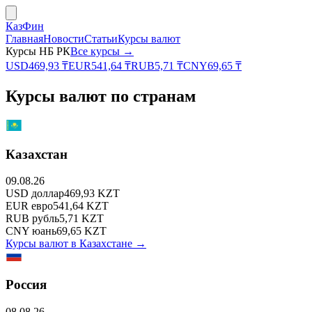
КазФин
Главная
Новости
Статьи
Курсы валют
Курсы НБ РК
Все курсы →
USD
469,93
₸
EUR
541,64
₸
RUB
5,71
₸
CNY
69,65
₸
Курсы валют по странам
Казахстан
09.08.26
USD
доллар
469,93
KZT
EUR
евро
541,64
KZT
RUB
рубль
5,71
KZT
CNY
юань
69,65
KZT
Курсы валют в
Казахстане
→
Россия
08.08.26