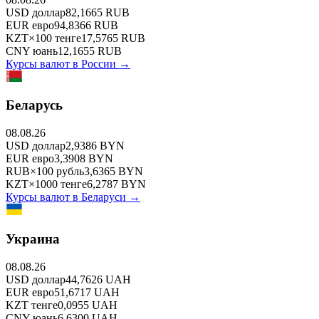
USD
доллар
82,1665
RUB
EUR
евро
94,8366
RUB
KZT
×
100
тенге
17,5765
RUB
CNY
юань
12,1655
RUB
Курсы валют в
России
→
Беларусь
08.08.26
USD
доллар
2,9386
BYN
EUR
евро
3,3908
BYN
RUB
×
100
рубль
3,6365
BYN
KZT
×
1000
тенге
6,2787
BYN
Курсы валют в
Беларуси
→
Украина
08.08.26
USD
доллар
44,7626
UAH
EUR
евро
51,6717
UAH
KZT
тенге
0,0955
UAH
CNY
юань
6,6300
UAH