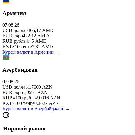
Армения
07.08.26
USD
доллар
366,17
AMD
EUR
евро
422,12
AMD
RUB
рубль
4,45
AMD
KZT
×
10
тенге
7,81
AMD
Курсы валют в
Армении
→
Азербайджан
07.08.26
USD
доллар
1,7000
AZN
EUR
евро
1,9591
AZN
RUB
×
100
рубль
2,0816
AZN
KZT
×
100
тенге
0,3627
AZN
Курсы валют в
Азербайджане
→
Мировой рынок