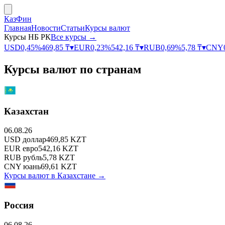
КазФин
Главная
Новости
Статьи
Курсы валют
Курсы НБ РК
Все курсы →
USD
0,45
%
469,85
₸
▾
EUR
0,23
%
542,16
₸
▾
RUB
0,69
%
5,78
₸
▾
CNY
Курсы валют по странам
Казахстан
06.08.26
USD
доллар
469,85
KZT
EUR
евро
542,16
KZT
RUB
рубль
5,78
KZT
CNY
юань
69,61
KZT
Курсы валют в
Казахстане
→
Россия
06.08.26