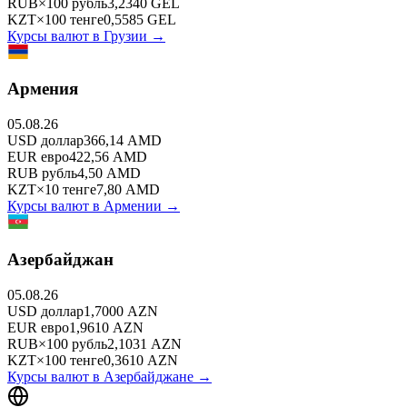
RUB
×
100
рубль
3,2340
GEL
KZT
×
100
тенге
0,5585
GEL
Курсы валют в
Грузии
→
Армения
05.08.26
USD
доллар
366,14
AMD
EUR
евро
422,56
AMD
RUB
рубль
4,50
AMD
KZT
×
10
тенге
7,80
AMD
Курсы валют в
Армении
→
Азербайджан
05.08.26
USD
доллар
1,7000
AZN
EUR
евро
1,9610
AZN
RUB
×
100
рубль
2,1031
AZN
KZT
×
100
тенге
0,3610
AZN
Курсы валют в
Азербайджане
→