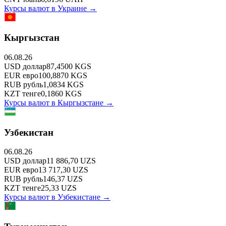
Курсы валют в
Украине
→
Кыргызстан
06.08.26
USD
доллар
87,4500
KGS
EUR
евро
100,8870
KGS
RUB
рубль
1,0834
KGS
KZT
тенге
0,1860
KGS
Курсы валют в
Кыргызстане
→
Узбекистан
06.08.26
USD
доллар
11 886,70
UZS
EUR
евро
13 717,30
UZS
RUB
рубль
146,37
UZS
KZT
тенге
25,33
UZS
Курсы валют в
Узбекистане
→