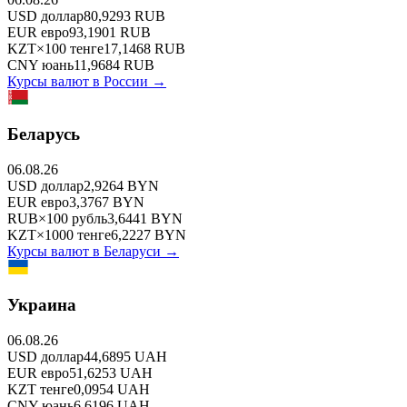
USD
доллар
80,9293
RUB
EUR
евро
93,1901
RUB
KZT
×
100
тенге
17,1468
RUB
CNY
юань
11,9684
RUB
Курсы валют в
России
→
Беларусь
06.08.26
USD
доллар
2,9264
BYN
EUR
евро
3,3767
BYN
RUB
×
100
рубль
3,6441
BYN
KZT
×
1000
тенге
6,2227
BYN
Курсы валют в
Беларуси
→
Украина
06.08.26
USD
доллар
44,6895
UAH
EUR
евро
51,6253
UAH
KZT
тенге
0,0954
UAH
CNY
юань
6,6196
UAH