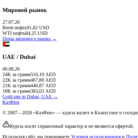
Мировой рынок
27.07.26
Brent
нефть
91,82
USD
WTI
нефть
84,25
USD
Цены мирового рынка →
UAE / Dubai
06.08.26
24K
за грамм
510,19
AED
22K
за грамм
467,80
AED
21K
за грамм
446,87
AED
18K
за грамм
383,03
AED
Gold rate in Dubai, UAE →
КазФин
© 2007—2026 «КазФин» — курсы валют в Казахстане и соседни
Курсы носят справочный характер и не являются офертой.
Используя сайт, вы принимаете
Условия использования
и
Поли