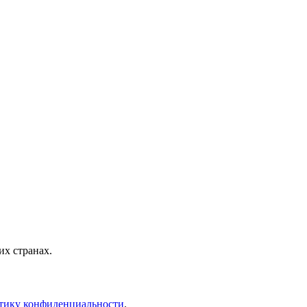
х странах.
тику конфиденциальности
.