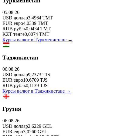
Туркменистан
05.08.26
USD
доллар
3,4964
TMT
EUR
евро
4,0339
TMT
RUB
рубль
0,0434
TMT
KZT
тенге
0,0074
TMT
Курсы валют в
Туркменистане
→
Таджикистан
06.08.26
USD
доллар
9,2373
TJS
EUR
евро
10,6709
TJS
RUB
рубль
0,1139
TJS
Курсы валют в
Таджикистане
→
Грузия
06.08.26
USD
доллар
2,6229
GEL
EUR
евро
3,0260
GEL