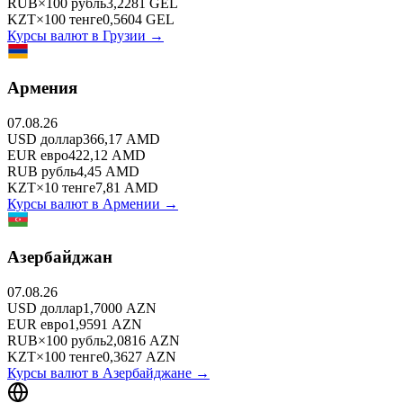
RUB
×
100
рубль
3,2281
GEL
KZT
×
100
тенге
0,5604
GEL
Курсы валют в
Грузии
→
Армения
07.08.26
USD
доллар
366,17
AMD
EUR
евро
422,12
AMD
RUB
рубль
4,45
AMD
KZT
×
10
тенге
7,81
AMD
Курсы валют в
Армении
→
Азербайджан
07.08.26
USD
доллар
1,7000
AZN
EUR
евро
1,9591
AZN
RUB
×
100
рубль
2,0816
AZN
KZT
×
100
тенге
0,3627
AZN
Курсы валют в
Азербайджане
→