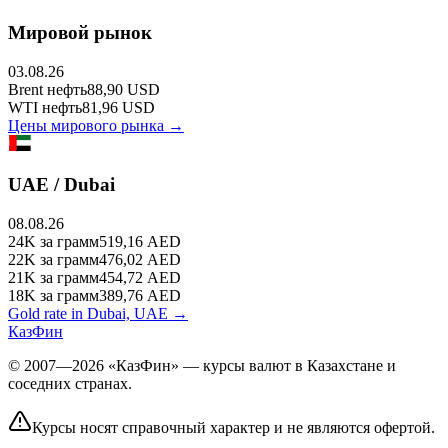
Мировой рынок
03.08.26
Brent
нефть
88,90
USD
WTI
нефть
81,96
USD
Цены мирового рынка →
UAE / Dubai
08.08.26
24K
за грамм
519,16
AED
22K
за грамм
476,02
AED
21K
за грамм
454,72
AED
18K
за грамм
389,76
AED
Gold rate in Dubai, UAE →
КазФин
© 2007—2026 «КазФин» — курсы валют в Казахстане и
соседних странах.
Курсы носят справочный характер и не являются офертой.