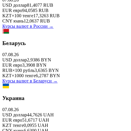
USD
доллар
81,4077
RUB
EUR
евро
94,0585
RUB
KZT
×
100
тенге
17,3263
RUB
CNY
юань
12,0637
RUB
Курсы валют в
России
→
Беларусь
07.08.26
USD
доллар
2,9386
BYN
EUR
евро
3,3908
BYN
RUB
×
100
рубль
3,6365
BYN
KZT
×
1000
тенге
6,2787
BYN
Курсы валют в
Беларуси
→
Украина
07.08.26
USD
доллар
44,7626
UAH
EUR
евро
51,6717
UAH
KZT
тенге
0,0955
UAH
CNY
юань
6,6300
UAH