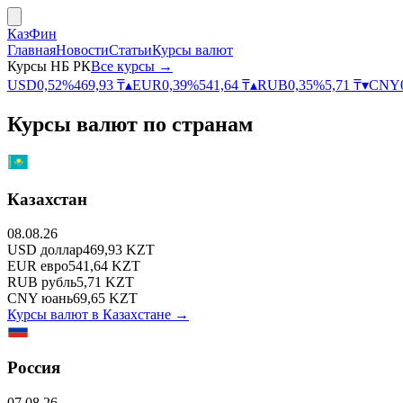
КазФин
Главная
Новости
Статьи
Курсы валют
Курсы НБ РК
Все курсы →
USD
0,52
%
469,93
₸
▴
EUR
0,39
%
541,64
₸
▴
RUB
0,35
%
5,71
₸
▾
CNY
Курсы валют по странам
Казахстан
08.08.26
USD
доллар
469,93
KZT
EUR
евро
541,64
KZT
RUB
рубль
5,71
KZT
CNY
юань
69,65
KZT
Курсы валют в
Казахстане
→
Россия
07.08.26