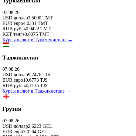
Туркменистан
07.08.26
USD
доллар
3,5000
TMT
EUR
евро
4,0331
TMT
RUB
рубль
0,0422
TMT
KZT
тенге
0,0075
TMT
Курсы валют в
Туркменистане
→
Таджикистан
07.08.26
USD
доллар
9,2476
TJS
EUR
евро
10,6773
TJS
RUB
рубль
0,1135
TJS
Курсы валют в
Таджикистане
→
Грузия
07.08.26
USD
доллар
2,6223
GEL
EUR
евро
3,0264
GEL