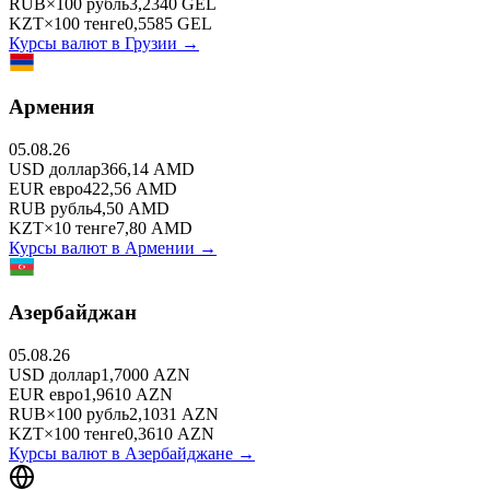
RUB
×
100
рубль
3,2340
GEL
KZT
×
100
тенге
0,5585
GEL
Курсы валют в
Грузии
→
Армения
05.08.26
USD
доллар
366,14
AMD
EUR
евро
422,56
AMD
RUB
рубль
4,50
AMD
KZT
×
10
тенге
7,80
AMD
Курсы валют в
Армении
→
Азербайджан
05.08.26
USD
доллар
1,7000
AZN
EUR
евро
1,9610
AZN
RUB
×
100
рубль
2,1031
AZN
KZT
×
100
тенге
0,3610
AZN
Курсы валют в
Азербайджане
→