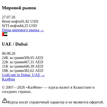
Мировой рынок
27.07.26
Brent
нефть
91,82
USD
WTI
нефть
84,25
USD
Цены мирового рынка →
UAE / Dubai
06.08.26
24K
за грамм
509,65
AED
22K
за грамм
467,31
AED
21K
за грамм
446,39
AED
18K
за грамм
382,62
AED
Gold rate in Dubai, UAE →
КазФин
© 2007—2026 «КазФин» — курсы валют в Казахстане и
соседних странах.
Курсы носят справочный характер и не являются офертой.