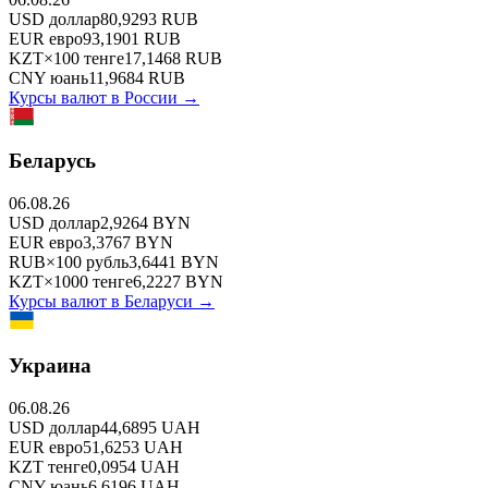
USD
доллар
80,9293
RUB
EUR
евро
93,1901
RUB
KZT
×
100
тенге
17,1468
RUB
CNY
юань
11,9684
RUB
Курсы валют в
России
→
Беларусь
06.08.26
USD
доллар
2,9264
BYN
EUR
евро
3,3767
BYN
RUB
×
100
рубль
3,6441
BYN
KZT
×
1000
тенге
6,2227
BYN
Курсы валют в
Беларуси
→
Украина
06.08.26
USD
доллар
44,6895
UAH
EUR
евро
51,6253
UAH
KZT
тенге
0,0954
UAH
CNY
юань
6,6196
UAH