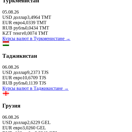
Туркменистан
05.08.26
USD
доллар
3,4964
TMT
EUR
евро
4,0339
TMT
RUB
рубль
0,0434
TMT
KZT
тенге
0,0074
TMT
Курсы валют в
Туркменистане
→
Таджикистан
06.08.26
USD
доллар
9,2373
TJS
EUR
евро
10,6709
TJS
RUB
рубль
0,1139
TJS
Курсы валют в
Таджикистане
→
Грузия
06.08.26
USD
доллар
2,6229
GEL
EUR
евро
3,0260
GEL