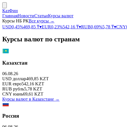
КазФин
Главная
Новости
Статьи
Курсы валют
Курсы НБ РК
Все курсы →
USD
0,45
%
469,85
₸
▾
EUR
0,23
%
542,16
₸
▾
RUB
0,69
%
5,78
₸
▾
CNY
Курсы валют по странам
Казахстан
06.08.26
USD
доллар
469,85
KZT
EUR
евро
542,16
KZT
RUB
рубль
5,78
KZT
CNY
юань
69,61
KZT
Курсы валют в
Казахстане
→
Россия
06.08.26