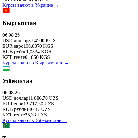
Курсы валют в
Украине
→
Кыргызстан
06.08.26
USD
доллар
87,4500
KGS
EUR
евро
100,8870
KGS
RUB
рубль
1,0834
KGS
KZT
тенге
0,1860
KGS
Курсы валют в
Кыргызстане
→
Узбекистан
06.08.26
USD
доллар
11 886,70
UZS
EUR
евро
13 717,30
UZS
RUB
рубль
146,37
UZS
KZT
тенге
25,33
UZS
Курсы валют в
Узбекистане
→