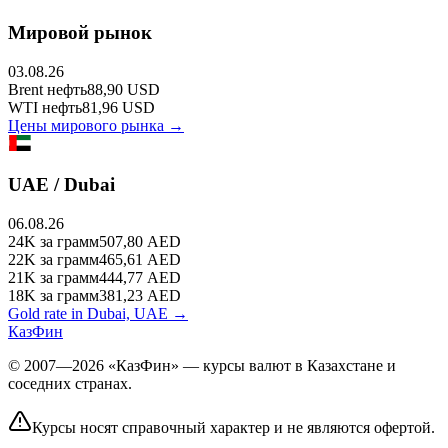
Мировой рынок
03.08.26
Brent
нефть
88,90
USD
WTI
нефть
81,96
USD
Цены мирового рынка →
UAE / Dubai
06.08.26
24K
за грамм
507,80
AED
22K
за грамм
465,61
AED
21K
за грамм
444,77
AED
18K
за грамм
381,23
AED
Gold rate in Dubai, UAE →
КазФин
© 2007—2026 «КазФин» — курсы валют в Казахстане и
соседних странах.
Курсы носят справочный характер и не являются офертой.