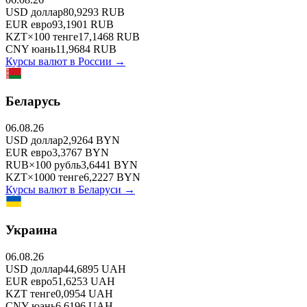
USD
доллар
80,9293
RUB
EUR
евро
93,1901
RUB
KZT
×
100
тенге
17,1468
RUB
CNY
юань
11,9684
RUB
Курсы валют в
России
→
Беларусь
06.08.26
USD
доллар
2,9264
BYN
EUR
евро
3,3767
BYN
RUB
×
100
рубль
3,6441
BYN
KZT
×
1000
тенге
6,2227
BYN
Курсы валют в
Беларуси
→
Украина
06.08.26
USD
доллар
44,6895
UAH
EUR
евро
51,6253
UAH
KZT
тенге
0,0954
UAH
CNY
юань
6,6196
UAH