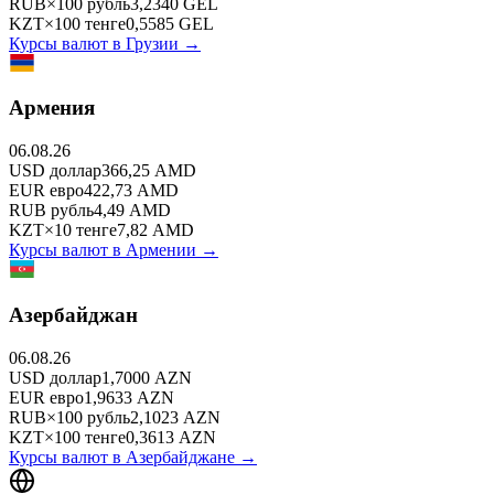
RUB
×
100
рубль
3,2340
GEL
KZT
×
100
тенге
0,5585
GEL
Курсы валют в
Грузии
→
Армения
06.08.26
USD
доллар
366,25
AMD
EUR
евро
422,73
AMD
RUB
рубль
4,49
AMD
KZT
×
10
тенге
7,82
AMD
Курсы валют в
Армении
→
Азербайджан
06.08.26
USD
доллар
1,7000
AZN
EUR
евро
1,9633
AZN
RUB
×
100
рубль
2,1023
AZN
KZT
×
100
тенге
0,3613
AZN
Курсы валют в
Азербайджане
→