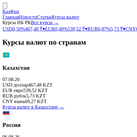
КазФин
Главная
Новости
Статьи
Курсы валют
Курсы НБ РК
Все курсы →
USD
0,50
%
467,48
₸
▾
EUR
0,49
%
539,52
₸
▾
RUB
0,87
%
5,73
₸
▾
CNY
Курсы валют по странам
Казахстан
07.08.26
USD
доллар
467,48
KZT
EUR
евро
539,52
KZT
RUB
рубль
5,73
KZT
CNY
юань
69,27
KZT
Курсы валют в
Казахстане
→
Россия
06.08.26