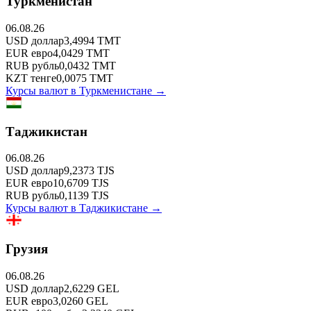
Туркменистан
06.08.26
USD
доллар
3,4994
TMT
EUR
евро
4,0429
TMT
RUB
рубль
0,0432
TMT
KZT
тенге
0,0075
TMT
Курсы валют в
Туркменистане
→
Таджикистан
06.08.26
USD
доллар
9,2373
TJS
EUR
евро
10,6709
TJS
RUB
рубль
0,1139
TJS
Курсы валют в
Таджикистане
→
Грузия
06.08.26
USD
доллар
2,6229
GEL
EUR
евро
3,0260
GEL