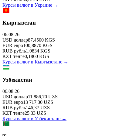
Курсы валют в
Украине
→
Кыргызстан
06.08.26
USD
доллар
87,4500
KGS
EUR
евро
100,8870
KGS
RUB
рубль
1,0834
KGS
KZT
тенге
0,1860
KGS
Курсы валют в
Кыргызстане
→
Узбекистан
06.08.26
USD
доллар
11 886,70
UZS
EUR
евро
13 717,30
UZS
RUB
рубль
146,37
UZS
KZT
тенге
25,33
UZS
Курсы валют в
Узбекистане
→