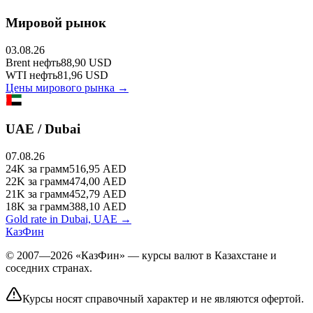
Мировой рынок
03.08.26
Brent
нефть
88,90
USD
WTI
нефть
81,96
USD
Цены мирового рынка →
UAE / Dubai
07.08.26
24K
за грамм
516,95
AED
22K
за грамм
474,00
AED
21K
за грамм
452,79
AED
18K
за грамм
388,10
AED
Gold rate in Dubai, UAE →
КазФин
© 2007—2026 «КазФин» — курсы валют в Казахстане и
соседних странах.
Курсы носят справочный характер и не являются офертой.