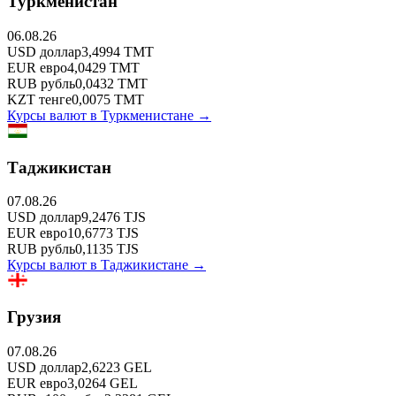
Туркменистан
06.08.26
USD
доллар
3,4994
TMT
EUR
евро
4,0429
TMT
RUB
рубль
0,0432
TMT
KZT
тенге
0,0075
TMT
Курсы валют в
Туркменистане
→
Таджикистан
07.08.26
USD
доллар
9,2476
TJS
EUR
евро
10,6773
TJS
RUB
рубль
0,1135
TJS
Курсы валют в
Таджикистане
→
Грузия
07.08.26
USD
доллар
2,6223
GEL
EUR
евро
3,0264
GEL