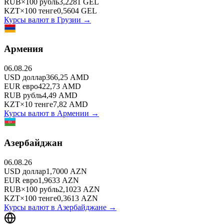
RUB
×
100
рубль
3,2281
GEL
KZT
×
100
тенге
0,5604
GEL
Курсы валют в
Грузии
→
Армения
06.08.26
USD
доллар
366,25
AMD
EUR
евро
422,73
AMD
RUB
рубль
4,49
AMD
KZT
×
10
тенге
7,82
AMD
Курсы валют в
Армении
→
Азербайджан
06.08.26
USD
доллар
1,7000
AZN
EUR
евро
1,9633
AZN
RUB
×
100
рубль
2,1023
AZN
KZT
×
100
тенге
0,3613
AZN
Курсы валют в
Азербайджане
→