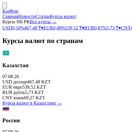
КазФин
Главная
Новости
Статьи
Курсы валют
Курсы НБ РК
Все курсы →
USD
0,50
%
467,48
₸
▾
EUR
0,49
%
539,52
₸
▾
RUB
0,87
%
5,73
₸
▾
CNY
Курсы валют по странам
Казахстан
07.08.26
USD
доллар
467,48
KZT
EUR
евро
539,52
KZT
RUB
рубль
5,73
KZT
CNY
юань
69,27
KZT
Курсы валют в
Казахстане
→
Россия
07.08.26