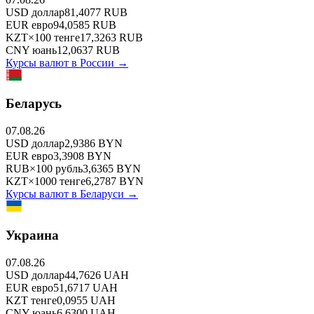
USD
доллар
81,4077
RUB
EUR
евро
94,0585
RUB
KZT
×
100
тенге
17,3263
RUB
CNY
юань
12,0637
RUB
Курсы валют в
России
→
Беларусь
07.08.26
USD
доллар
2,9386
BYN
EUR
евро
3,3908
BYN
RUB
×
100
рубль
3,6365
BYN
KZT
×
1000
тенге
6,2787
BYN
Курсы валют в
Беларуси
→
Украина
07.08.26
USD
доллар
44,7626
UAH
EUR
евро
51,6717
UAH
KZT
тенге
0,0955
UAH
CNY
юань
6,6300
UAH