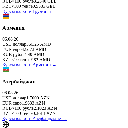
RUB
×
100
рубль
3,2340
GEL
KZT
×
100
тенге
0,5585
GEL
Курсы валют в
Грузии
→
Армения
06.08.26
USD
доллар
366,25
AMD
EUR
евро
422,73
AMD
RUB
рубль
4,49
AMD
KZT
×
10
тенге
7,82
AMD
Курсы валют в
Армении
→
Азербайджан
06.08.26
USD
доллар
1,7000
AZN
EUR
евро
1,9633
AZN
RUB
×
100
рубль
2,1023
AZN
KZT
×
100
тенге
0,3613
AZN
Курсы валют в
Азербайджане
→