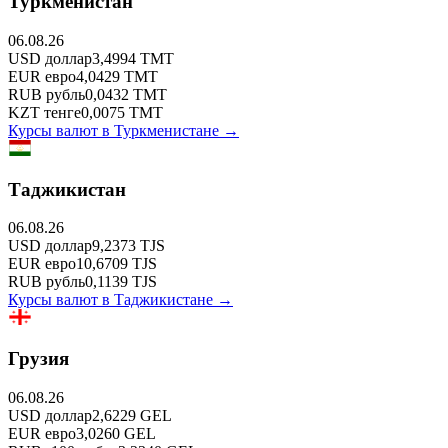
Туркменистан
06.08.26
USD
доллар
3,4994
TMT
EUR
евро
4,0429
TMT
RUB
рубль
0,0432
TMT
KZT
тенге
0,0075
TMT
Курсы валют в
Туркменистане
→
Таджикистан
06.08.26
USD
доллар
9,2373
TJS
EUR
евро
10,6709
TJS
RUB
рубль
0,1139
TJS
Курсы валют в
Таджикистане
→
Грузия
06.08.26
USD
доллар
2,6229
GEL
EUR
евро
3,0260
GEL