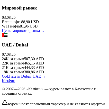
Мировой рынок
03.08.26
Brent
нефть
88,90
USD
WTI
нефть
81,96
USD
Цены мирового рынка →
UAE / Dubai
07.08.26
24K
за грамм
507,30
AED
22K
за грамм
465,15
AED
21K
за грамм
444,33
AED
18K
за грамм
380,86
AED
Gold rate in Dubai, UAE →
КазФин
© 2007—2026 «КазФин» — курсы валют в Казахстане и
соседних странах.
Курсы носят справочный характер и не являются офертой.