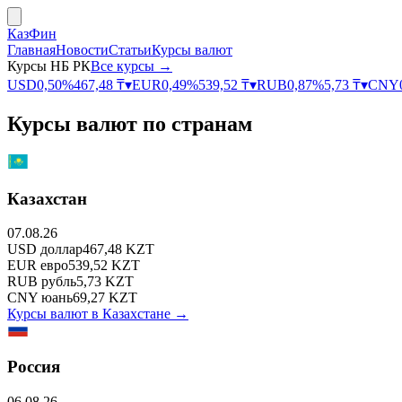
КазФин
Главная
Новости
Статьи
Курсы валют
Курсы НБ РК
Все курсы →
USD
0,50
%
467,48
₸
▾
EUR
0,49
%
539,52
₸
▾
RUB
0,87
%
5,73
₸
▾
CNY
Курсы валют по странам
Казахстан
07.08.26
USD
доллар
467,48
KZT
EUR
евро
539,52
KZT
RUB
рубль
5,73
KZT
CNY
юань
69,27
KZT
Курсы валют в
Казахстане
→
Россия
06.08.26