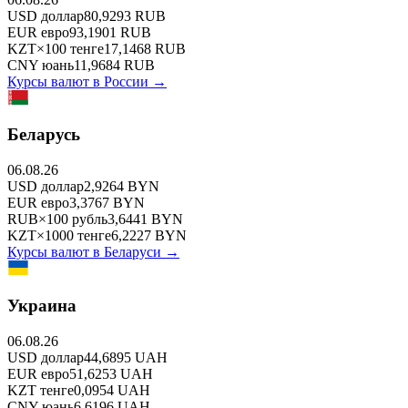
USD
доллар
80,9293
RUB
EUR
евро
93,1901
RUB
KZT
×
100
тенге
17,1468
RUB
CNY
юань
11,9684
RUB
Курсы валют в
России
→
Беларусь
06.08.26
USD
доллар
2,9264
BYN
EUR
евро
3,3767
BYN
RUB
×
100
рубль
3,6441
BYN
KZT
×
1000
тенге
6,2227
BYN
Курсы валют в
Беларуси
→
Украина
06.08.26
USD
доллар
44,6895
UAH
EUR
евро
51,6253
UAH
KZT
тенге
0,0954
UAH
CNY
юань
6,6196
UAH