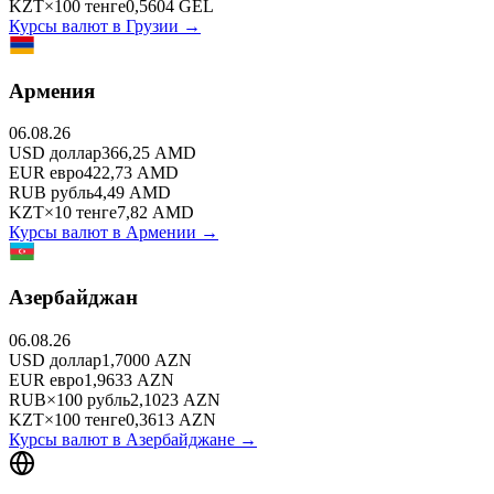
KZT
×
100
тенге
0,5604
GEL
Курсы валют в
Грузии
→
Армения
06.08.26
USD
доллар
366,25
AMD
EUR
евро
422,73
AMD
RUB
рубль
4,49
AMD
KZT
×
10
тенге
7,82
AMD
Курсы валют в
Армении
→
Азербайджан
06.08.26
USD
доллар
1,7000
AZN
EUR
евро
1,9633
AZN
RUB
×
100
рубль
2,1023
AZN
KZT
×
100
тенге
0,3613
AZN
Курсы валют в
Азербайджане
→