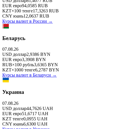
USD
доллар
81,4077
RUB
EUR
евро
94,0585
RUB
KZT
×
100
тенге
17,3263
RUB
CNY
юань
12,0637
RUB
Курсы валют в
России
→
Беларусь
07.08.26
USD
доллар
2,9386
BYN
EUR
евро
3,3908
BYN
RUB
×
100
рубль
3,6365
BYN
KZT
×
1000
тенге
6,2787
BYN
Курсы валют в
Беларуси
→
Украина
07.08.26
USD
доллар
44,7626
UAH
EUR
евро
51,6717
UAH
KZT
тенге
0,0955
UAH
CNY
юань
6,6300
UAH