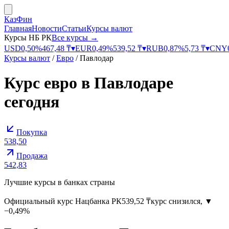
КазФин
Главная
Новости
Статьи
Курсы валют
Курсы НБ РК
Все курсы →
USD
0,50
%
467,48
₸
▾
EUR
0,49
%
539,52
₸
▾
RUB
0,87
%
5,73
₸
▾
CNY
Курсы валют
/
Евро
/
Павлодар
Курс
евро
в
Павлодаре
сегодня
Покупка
538,50
Продажа
542,83
Лучшие курсы в банках страны
Официальный курс
Нацбанка РК
539,52
₸
курс снизился
,
▼
−0,49%