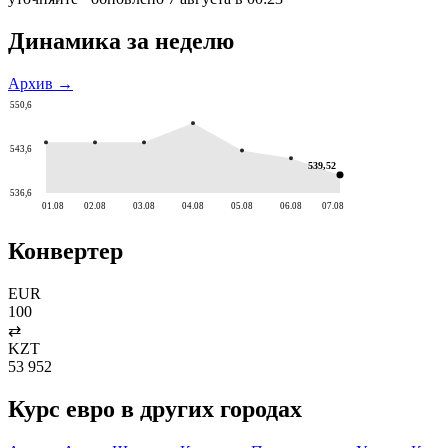
Динамика за неделю
Архив →
550,6
543,6
539,52
536,6
01.08
02.08
03.08
04.08
05.08
06.08
07.08
Конвертер
EUR
100
⇄
KZT
53 952
Курс
евро
в других городах