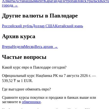
Алматы
Астана
Шымкент
Караганда
Петропавловск
Уральск
Кост
города →
Другие валюты в
Павлодаре
Российский рубль
Доллар США
Китайский юань
Архив курса
Вчера
Неделя
Месяц
Весь архив →
Частые вопросы
Какой курс
евро
в
Павлодаре
сегодня?
Официальный курс Нацбанка РК
на 7 августа 2026 г.
—
539,52
₸ за 1
EUR
.
Где выгоднее обменять
евро
?
Сравните курсы покупки и продажи в банках выше или
загляните в
обменники
.