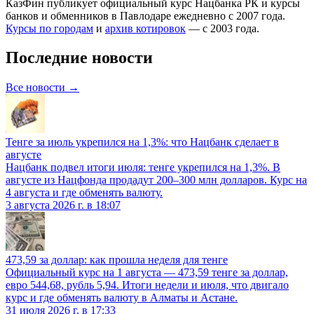
КазФин публикует официальный курс Нацбанка РК и курсы
банков и обменников в
Павлодаре
ежедневно с 2007 года.
Курсы по городам
и
архив котировок
— с 2003 года.
Последние новости
Все новости →
Тенге за июль укрепился на 1,3%: что Нацбанк сделает в
августе
Нацбанк подвел итоги июля: тенге укрепился на 1,3%. В
августе из Нацфонда продадут 200–300 млн долларов. Курс на
4 августа и где обменять валюту.
3 августа 2026 г. в 18:07
473,59 за доллар: как прошла неделя для тенге
Официальный курс на 1 августа — 473,59 тенге за доллар,
евро 544,68, рубль 5,94. Итоги недели и июля, что двигало
курс и где обменять валюту в Алматы и Астане.
31 июля 2026 г. в 17:33