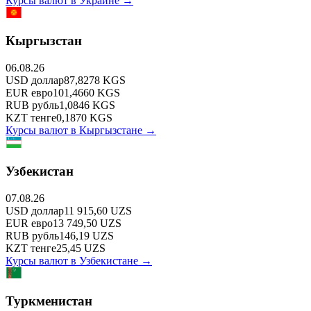
Курсы валют в
Украине
→
Кыргызстан
06.08.26
USD
доллар
87,8278
KGS
EUR
евро
101,4660
KGS
RUB
рубль
1,0846
KGS
KZT
тенге
0,1870
KGS
Курсы валют в
Кыргызстане
→
Узбекистан
07.08.26
USD
доллар
11 915,60
UZS
EUR
евро
13 749,50
UZS
RUB
рубль
146,19
UZS
KZT
тенге
25,45
UZS
Курсы валют в
Узбекистане
→
Туркменистан