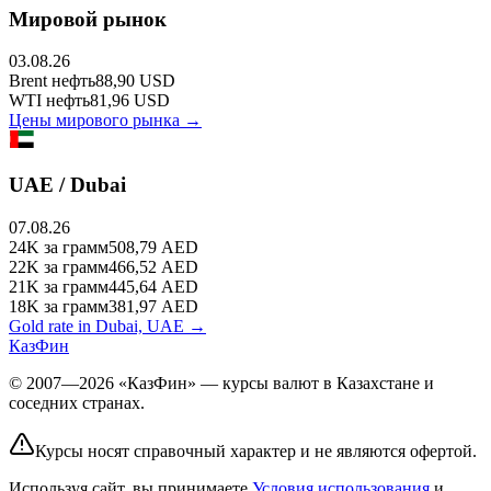
Мировой рынок
03.08.26
Brent
нефть
88,90
USD
WTI
нефть
81,96
USD
Цены мирового рынка →
UAE / Dubai
07.08.26
24K
за грамм
508,79
AED
22K
за грамм
466,52
AED
21K
за грамм
445,64
AED
18K
за грамм
381,97
AED
Gold rate in Dubai, UAE →
КазФин
© 2007—2026 «КазФин» — курсы валют в Казахстане и
соседних странах.
Курсы носят справочный характер и не являются офертой.
Используя сайт, вы принимаете
Условия использования
и