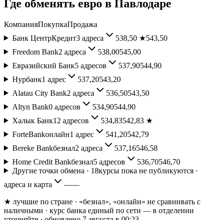
Где обменять
евро
в
Павлодаре
Компания
Покупка
Продажа
Банк ЦентрКредит
3
адреса
538,50
★
543,50
Freedom Bank
2
адреса
538,00
545,00
Евразийский Банк
5
адресов
537,90
544,90
Нурбанк
1
адрес
537,20
543,20
Alatau City Bank
2
адреса
536,50
543,50
Altyn Bank
0
адресов
534,90
544,90
Халык Банк
12
адресов
534,83
542,83
★
ForteBank
онлайн
1
адрес
541,20
542,79
Bereke Bank
безнал
2
адреса
537,16
546,58
Home Credit Bank
безнал
5
адресов
536,70
546,70
Другие точки обмена ·
18
курсы пока не публикуются ·
адреса и карта
—
—
★ лучшие по стране
· «безнал», «онлайн» не сравнивать с
наличными
· курс банка единый по сети — в отделении
уточняйте
· обновлено 7 августа в 00:23