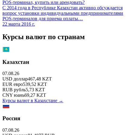
POS-терминал, купить или арендовать?
С 2014 года в Республике Казахстан активно обсуждается
вопрос установки индивидуальными предпринимателями
POS-терминалов для приема оплаты…
22 марта 2016 г.
Курсы валют по странам
Казахстан
07.08.26
USD
доллар
467,48
KZT
EUR
евро
539,52
KZT
RUB
рубль
5,73
KZT
CNY
юань
69,27
KZT
Курсы валют в
Казахстане
→
Россия
07.08.26