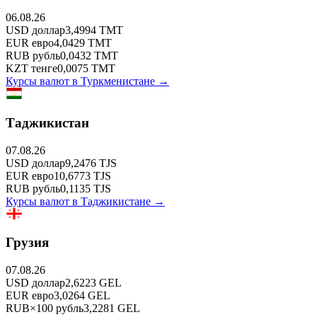
06.08.26
USD
доллар
3,4994
TMT
EUR
евро
4,0429
TMT
RUB
рубль
0,0432
TMT
KZT
тенге
0,0075
TMT
Курсы валют в
Туркменистане
→
Таджикистан
07.08.26
USD
доллар
9,2476
TJS
EUR
евро
10,6773
TJS
RUB
рубль
0,1135
TJS
Курсы валют в
Таджикистане
→
Грузия
07.08.26
USD
доллар
2,6223
GEL
EUR
евро
3,0264
GEL
RUB
×
100
рубль
3,2281
GEL