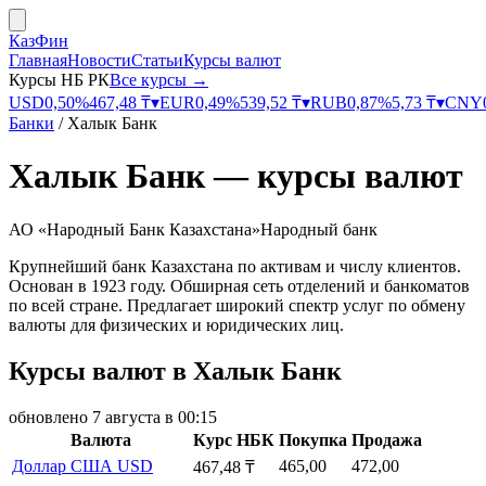
КазФин
Главная
Новости
Статьи
Курсы валют
Курсы НБ РК
Все курсы →
USD
0,50
%
467,48
₸
▾
EUR
0,49
%
539,52
₸
▾
RUB
0,87
%
5,73
₸
▾
CNY
Банки
/
Халык Банк
Халык Банк
— курсы валют
АО «Народный Банк Казахстана»
Народный банк
Крупнейший банк Казахстана по активам и числу клиентов.
Основан в 1923 году. Обширная сеть отделений и банкоматов
по всей стране. Предлагает широкий спектр услуг по обмену
валюты для физических и юридических лиц.
Курсы валют в Халык Банк
обновлено
7 августа в 00:15
Валюта
Курс НБК
Покупка
Продажа
Доллар США
USD
465,00
472,00
467,48 ₸