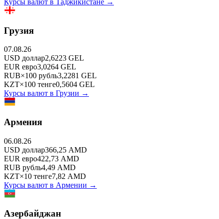
Курсы валют в
Таджикистане
→
Грузия
07.08.26
USD
доллар
2,6223
GEL
EUR
евро
3,0264
GEL
RUB
×
100
рубль
3,2281
GEL
KZT
×
100
тенге
0,5604
GEL
Курсы валют в
Грузии
→
Армения
06.08.26
USD
доллар
366,25
AMD
EUR
евро
422,73
AMD
RUB
рубль
4,49
AMD
KZT
×
10
тенге
7,82
AMD
Курсы валют в
Армении
→
Азербайджан