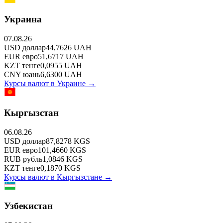
Украина
07.08.26
USD
доллар
44,7626
UAH
EUR
евро
51,6717
UAH
KZT
тенге
0,0955
UAH
CNY
юань
6,6300
UAH
Курсы валют в
Украине
→
Кыргызстан
06.08.26
USD
доллар
87,8278
KGS
EUR
евро
101,4660
KGS
RUB
рубль
1,0846
KGS
KZT
тенге
0,1870
KGS
Курсы валют в
Кыргызстане
→
Узбекистан