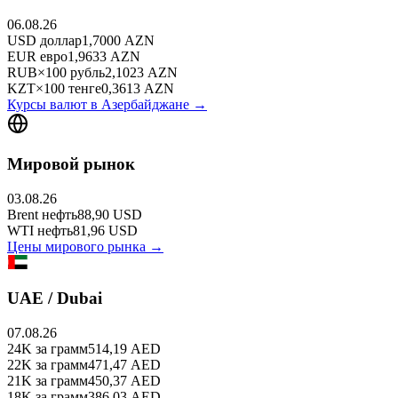
06.08.26
USD
доллар
1,7000
AZN
EUR
евро
1,9633
AZN
RUB
×
100
рубль
2,1023
AZN
KZT
×
100
тенге
0,3613
AZN
Курсы валют в
Азербайджане
→
Мировой рынок
03.08.26
Brent
нефть
88,90
USD
WTI
нефть
81,96
USD
Цены мирового рынка →
UAE / Dubai
07.08.26
24K
за грамм
514,19
AED
22K
за грамм
471,47
AED
21K
за грамм
450,37
AED
18K
за грамм
386,03
AED