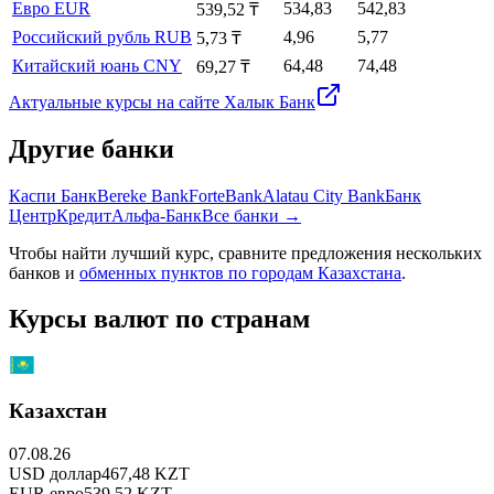
Евро
EUR
534,83
542,83
539,52 ₸
Российский рубль
RUB
4,96
5,77
5,73 ₸
Китайский юань
CNY
64,48
74,48
69,27 ₸
Актуальные курсы на сайте
Халык Банк
Другие банки
Каспи Банк
Bereke Bank
ForteBank
Alatau City Bank
Банк
ЦентрКредит
Альфа-Банк
Все банки →
Чтобы найти лучший курс, сравните предложения нескольких
банков и
обменных пунктов по городам Казахстана
.
Курсы валют по странам
Казахстан
07.08.26
USD
доллар
467,48
KZT
EUR
евро
539,52
KZT