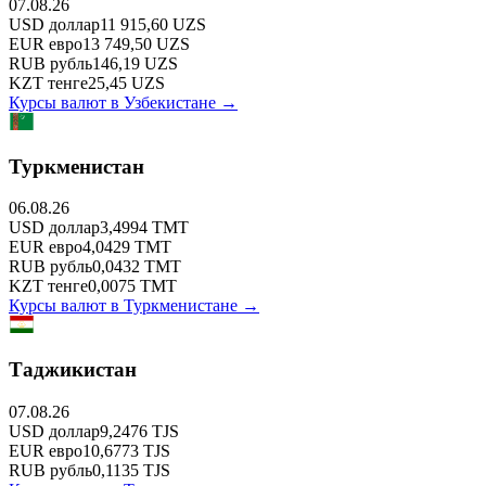
07.08.26
USD
доллар
11 915,60
UZS
EUR
евро
13 749,50
UZS
RUB
рубль
146,19
UZS
KZT
тенге
25,45
UZS
Курсы валют в
Узбекистане
→
Туркменистан
06.08.26
USD
доллар
3,4994
TMT
EUR
евро
4,0429
TMT
RUB
рубль
0,0432
TMT
KZT
тенге
0,0075
TMT
Курсы валют в
Туркменистане
→
Таджикистан
07.08.26
USD
доллар
9,2476
TJS
EUR
евро
10,6773
TJS
RUB
рубль
0,1135
TJS