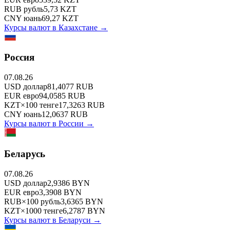
RUB
рубль
5,73
KZT
CNY
юань
69,27
KZT
Курсы валют в
Казахстане
→
Россия
07.08.26
USD
доллар
81,4077
RUB
EUR
евро
94,0585
RUB
KZT
×
100
тенге
17,3263
RUB
CNY
юань
12,0637
RUB
Курсы валют в
России
→
Беларусь
07.08.26
USD
доллар
2,9386
BYN
EUR
евро
3,3908
BYN
RUB
×
100
рубль
3,6365
BYN
KZT
×
1000
тенге
6,2787
BYN
Курсы валют в
Беларуси
→