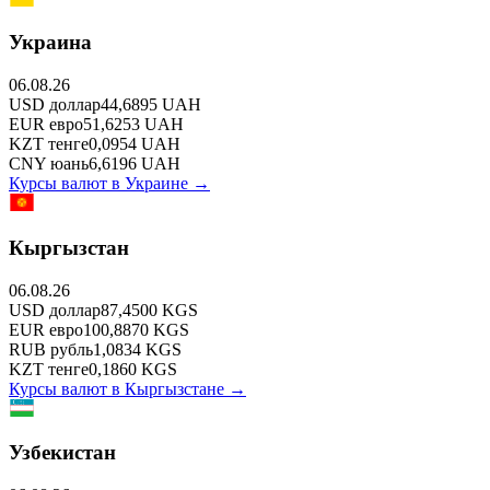
Украина
06.08.26
USD
доллар
44,6895
UAH
EUR
евро
51,6253
UAH
KZT
тенге
0,0954
UAH
CNY
юань
6,6196
UAH
Курсы валют в
Украине
→
Кыргызстан
06.08.26
USD
доллар
87,4500
KGS
EUR
евро
100,8870
KGS
RUB
рубль
1,0834
KGS
KZT
тенге
0,1860
KGS
Курсы валют в
Кыргызстане
→
Узбекистан