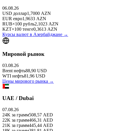
06.08.26
USD
доллар
1,7000
AZN
EUR
евро
1,9633
AZN
RUB
×
100
рубль
2,1023
AZN
KZT
×
100
тенге
0,3613
AZN
Курсы валют в
Азербайджане
→
Мировой рынок
03.08.26
Brent
нефть
88,90
USD
WTI
нефть
81,96
USD
Цены мирового рынка →
UAE / Dubai
07.08.26
24K
за грамм
508,57
AED
22K
за грамм
466,31
AED
21K
за грамм
445,44
AED
18K
за грамм
381,81
AED