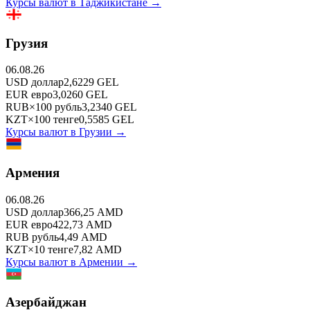
Курсы валют в
Таджикистане
→
Грузия
06.08.26
USD
доллар
2,6229
GEL
EUR
евро
3,0260
GEL
RUB
×
100
рубль
3,2340
GEL
KZT
×
100
тенге
0,5585
GEL
Курсы валют в
Грузии
→
Армения
06.08.26
USD
доллар
366,25
AMD
EUR
евро
422,73
AMD
RUB
рубль
4,49
AMD
KZT
×
10
тенге
7,82
AMD
Курсы валют в
Армении
→
Азербайджан