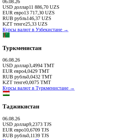
06.08.26
USD
доллар
11 886,70
UZS
EUR
евро
13 717,30
UZS
RUB
рубль
146,37
UZS
KZT
тенге
25,33
UZS
Курсы валют в
Узбекистане
→
Туркменистан
06.08.26
USD
доллар
3,4994
TMT
EUR
евро
4,0429
TMT
RUB
рубль
0,0432
TMT
KZT
тенге
0,0075
TMT
Курсы валют в
Туркменистане
→
Таджикистан
06.08.26
USD
доллар
9,2373
TJS
EUR
евро
10,6709
TJS
RUB
рубль
0,1139
TJS