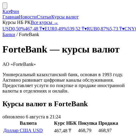
КазФин
Главная
Новости
Статьи
Курсы валют
Курсы НБ РК
Все курсы →
USD
0,50
%
467,48
₸
▾
EUR
0,49
%
539,52
₸
▾
RUB
0,87
%
5,73
₸
▾
CNY
Банки
/
ForteBank
ForteBank
— курсы валют
АО «ForteBank»
Универсальный казахстанский банк, основан в 1993 году.
Активно развивает цифровые каналы обслуживания.
Предоставляет услуги по покупке и продаже иностранной
валюты в отделениях и онлайн.
Курсы валют в ForteBank
обновлено
6 августа в 21:24
Валюта
Курс НБК
Покупка
Продажа
Доллар США
USD
468,79
468,97
467,48 ₸