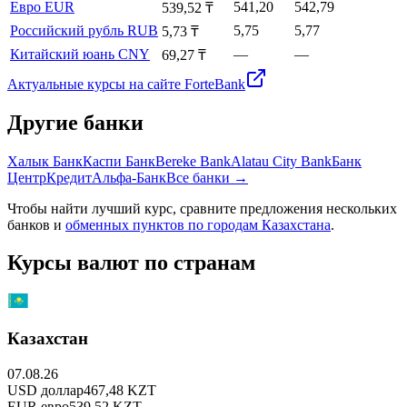
Евро
EUR
541,20
542,79
539,52 ₸
Российский рубль
RUB
5,75
5,77
5,73 ₸
Китайский юань
CNY
—
—
69,27 ₸
Актуальные курсы на сайте
ForteBank
Другие банки
Халык Банк
Каспи Банк
Bereke Bank
Alatau City Bank
Банк
ЦентрКредит
Альфа-Банк
Все банки →
Чтобы найти лучший курс, сравните предложения нескольких
банков и
обменных пунктов по городам Казахстана
.
Курсы валют по странам
Казахстан
07.08.26
USD
доллар
467,48
KZT
EUR
евро
539,52
KZT