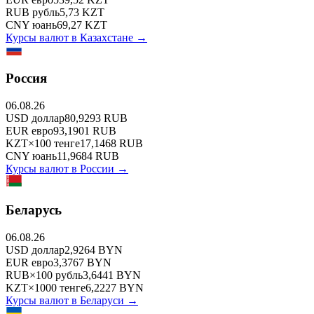
RUB
рубль
5,73
KZT
CNY
юань
69,27
KZT
Курсы валют в
Казахстане
→
Россия
06.08.26
USD
доллар
80,9293
RUB
EUR
евро
93,1901
RUB
KZT
×
100
тенге
17,1468
RUB
CNY
юань
11,9684
RUB
Курсы валют в
России
→
Беларусь
06.08.26
USD
доллар
2,9264
BYN
EUR
евро
3,3767
BYN
RUB
×
100
рубль
3,6441
BYN
KZT
×
1000
тенге
6,2227
BYN
Курсы валют в
Беларуси
→