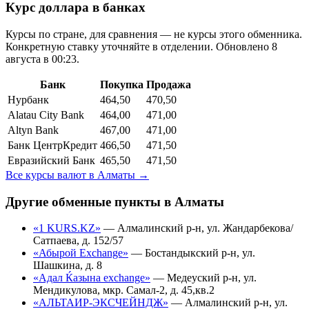
Курс доллара в банках
Курсы по стране, для сравнения — не курсы этого обменника.
Конкретную ставку уточняйте в отделении.
Обновлено 8
августа в 00:23.
Банк
Покупка
Продажа
Нурбанк
464,50
470,50
Alatau City Bank
464,00
471,00
Altyn Bank
467,00
471,00
Банк ЦентрКредит
466,50
471,50
Евразийский Банк
465,50
471,50
Все курсы валют в
Алматы
→
Другие обменные пункты в
Алматы
«1 KURS.KZ»
—
Алмалинский р-н, ул. Жандарбекова/
Сатпаева, д. 152/57
«Абырой Exchange»
—
Бостандыкский р-н, ул.
Шашкина, д. 8
«Адал Ќазына exchange»
—
Медеуский р-н, ул.
Мендикулова, мкр. Самал-2, д. 45,кв.2
«АЛЬТАИР-ЭКСЧЕЙНДЖ»
—
Алмалинский р-н, ул.