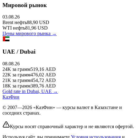
Мировой рынок
03.08.26
Brent
нефть
88,90
USD
WTI
нефть
81,96
USD
Цены мирового рынка →
UAE / Dubai
08.08.26
24K
за грамм
519,16
AED
22K
за грамм
476,02
AED
21K
за грамм
454,72
AED
18K
за грамм
389,76
AED
Gold rate in Dubai, UAE →
КазФин
© 2007—2026 «КазФин» — курсы валют в Казахстане и
соседних странах.
Курсы носят справочный характер и не являются офертой.
Используя сайт, вы принимаете
Условия использования
и