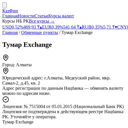
КазФин
Главная
Новости
Статьи
Курсы валют
Курсы НБ РК
Все курсы →
USD
0,52
%
469,93
₸
▴
EUR
0,39
%
541,64
₸
▴
RUB
0,35
%
5,71
₸
▾
CNY
Главная
/
Обменные пункты
/
Тумар Exchange
Тумар Exchange
Город:
Алматы
Юридический адрес:
г.Алматы, Медеуский район, мкр.
Самал-2, д.45, кв. 2
Адрес регистрации по данным Нацбанка — обменять валюту
можно по адресам ниже.
Лицензия:
№ 7515004
от 05.01.2015
(Национальный Банк РК)
Лицензия не подтверждена в действующем реестре Нацбанка
РК. Уточняйте у оператора.
Тумар Exchange