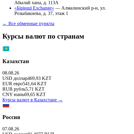
Абылай хана, д. 113А
«Бірінші Exchange»
—
Алмалинский р-н, ул.
Розыбакиева, д. 37, этаж 1
← Все обменные пункты
Курсы валют по странам
Казахстан
08.08.26
USD
доллар
469,93
KZT
EUR
евро
541,64
KZT
RUB
рубль
5,71
KZT
CNY
юань
69,65
KZT
Курсы валют в
Казахстане
→
Россия
07.08.26