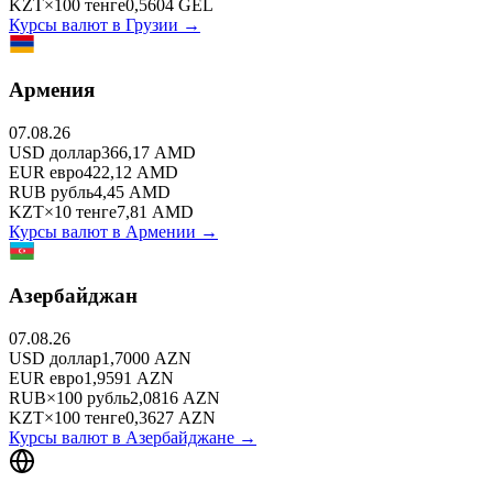
KZT
×
100
тенге
0,5604
GEL
Курсы валют в
Грузии
→
Армения
07.08.26
USD
доллар
366,17
AMD
EUR
евро
422,12
AMD
RUB
рубль
4,45
AMD
KZT
×
10
тенге
7,81
AMD
Курсы валют в
Армении
→
Азербайджан
07.08.26
USD
доллар
1,7000
AZN
EUR
евро
1,9591
AZN
RUB
×
100
рубль
2,0816
AZN
KZT
×
100
тенге
0,3627
AZN
Курсы валют в
Азербайджане
→