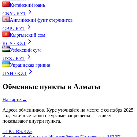
Китайский юань
CNY
/ KZT
Английский фунт стерлингов
GBP
/ KZT
Кыргызский сом
KGS
/ KZT
Узбекский сум
UZS
/ KZT
Украинская гривна
UAH
/ KZT
Обменные пункты в
Алматы
На карте →
Адреса обменников. Курс уточняйте на месте: с сентября 2025
года уличные табло с курсами запрещены — ставку
показывают внутри пункта.
«1 KURS.KZ»
Алмалинский р-н, ул. Жандарбекова/Сатпаева, д. 152/57