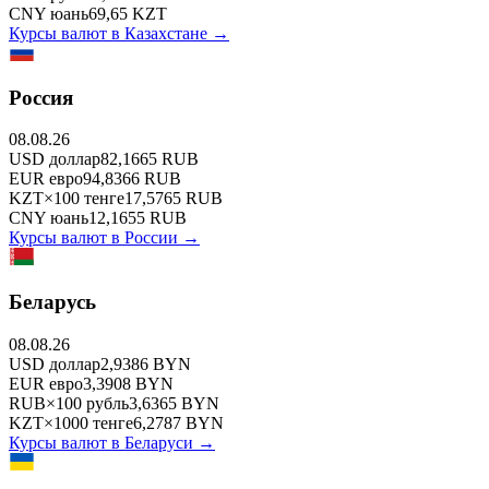
CNY
юань
69,65
KZT
Курсы валют в
Казахстане
→
Россия
08.08.26
USD
доллар
82,1665
RUB
EUR
евро
94,8366
RUB
KZT
×
100
тенге
17,5765
RUB
CNY
юань
12,1655
RUB
Курсы валют в
России
→
Беларусь
08.08.26
USD
доллар
2,9386
BYN
EUR
евро
3,3908
BYN
RUB
×
100
рубль
3,6365
BYN
KZT
×
1000
тенге
6,2787
BYN
Курсы валют в
Беларуси
→