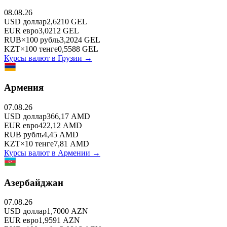
08.08.26
USD
доллар
2,6210
GEL
EUR
евро
3,0212
GEL
RUB
×
100
рубль
3,2024
GEL
KZT
×
100
тенге
0,5588
GEL
Курсы валют в
Грузии
→
Армения
07.08.26
USD
доллар
366,17
AMD
EUR
евро
422,12
AMD
RUB
рубль
4,45
AMD
KZT
×
10
тенге
7,81
AMD
Курсы валют в
Армении
→
Азербайджан
07.08.26
USD
доллар
1,7000
AZN
EUR
евро
1,9591
AZN