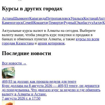
Курсы в других городах
Астана
Шымкент
Караганда
Петропавловск
Уральск
Костанай
Акт
Каменогорск
Семей
Кокшетау
Темиртау
Рудный
Экибастуз
Актау
К
Актуальные курсы валют в
Алматы
на сегодня. Выберите
валюту выше, чтобы увидеть курс покупки и продажи в
банках и обменных пунктах
Алматы
, а также
курсы по всем
городам Казахстана
и
архив котировок
.
Последние новости
Все новости →
469,93 за доллар: как прошла неделя для тенге
Курс доллара на 8 августа 2026 — 469,93 тенге, он держится
до понедельника. Что двигало курс за неделю и где обменять
валюту в Алматы и Астане.
7 августа 2026 г. в 17:50