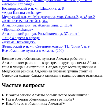
«Абырой Exchange»
Бостандыкский р-н, ул. Шашкина, д. 8
«Адал Ќазына exchange»
Медеуский р-н, ул. Мендикулова, мкр. Самал-2, д. 45,кв.2
«АЛЬТАИР-ЭКСЧЕЙНДЖ»
Алмалинский р-н, ул. Абылай хана, д. 113А
«Бірінші Exchange»
Алмалинский р-н, ул. Розыбакиева, д. 37, этаж 1
+ ещё
4
адреса
в городе
«Джама Эксчейндж»
Жетысуский р-н, ул. Северное кольцо, ТЦ "Ялян", д. 9
Все обменные пункты в Алматы (250) →
Больше всего обменных пунктов Алматы работает в
Алмалинском районе — в центре, вокруг проспекта Абылай
хана и улицы Сейфуллина. Следом идут Бостандыкский и
Медеуский районы. Отдельная плотная группа стоит на
Северном кольце, ближе к рынкам и транспортным развязкам.
Частые вопросы
В каком районе Алматы больше всего обменников?
+
Где в Алматы обменники стоят группой?
+
Какой курс в обменниках Алматы?
+