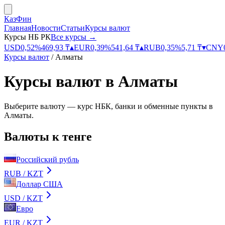
КазФин
Главная
Новости
Статьи
Курсы валют
Курсы НБ РК
Все курсы →
USD
0,52
%
469,93
₸
▴
EUR
0,39
%
541,64
₸
▴
RUB
0,35
%
5,71
₸
▾
CNY
Курсы валют
/
Алматы
Курсы валют в
Алматы
Выберите валюту — курс НБК, банки и обменные пункты в
Алматы
.
Валюты к тенге
Российский рубль
RUB
/ KZT
Доллар США
USD
/ KZT
Евро
EUR
/ KZT