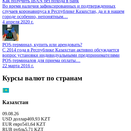
Как получить IBAN без похода в банк
Во время наличия зафиксированных и подтвержденных
случаев коронавируса в Республике Казахстан, да и в нашем
городе особенно, непонятным…
4 апреля 2020 г.
POS-терминал, купить или арендовать?
С 2014 года в Республике Казахстан активно обсуждается
вопрос установки индивидуальными предпринимателями
POS-терминалов для приема оплаты…
22 марта 2016 г.
Курсы валют по странам
Казахстан
09.08.26
USD
доллар
469,93
KZT
EUR
евро
541,64
KZT
RUB
рубль
5,71
KZT