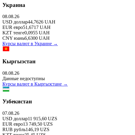
Украина
08.08.26
USD
доллар
44,7626
UAH
EUR
евро
51,6717
UAH
KZT
тенге
0,0955
UAH
CNY
юань
6,6300
UAH
Курсы валют в
Украине
→
Кыргызстан
08.08.26
Данные недоступны
Курсы валют в
Кыргызстане
→
Узбекистан
07.08.26
USD
доллар
11 915,60
UZS
EUR
евро
13 749,50
UZS
RUB
рубль
146,19
UZS
KZT
тенге
25,45
UZS