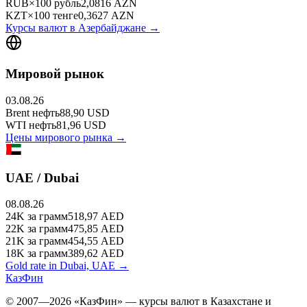
RUB
×
100
рубль
2,0816
AZN
KZT
×
100
тенге
0,3627
AZN
Курсы валют в
Азербайджане
→
Мировой рынок
03.08.26
Brent
нефть
88,90
USD
WTI
нефть
81,96
USD
Цены мирового рынка →
UAE / Dubai
08.08.26
24K
за грамм
518,97
AED
22K
за грамм
475,85
AED
21K
за грамм
454,55
AED
18K
за грамм
389,62
AED
Gold rate in Dubai, UAE →
КазФин
© 2007—2026 «КазФин» — курсы валют в Казахстане и