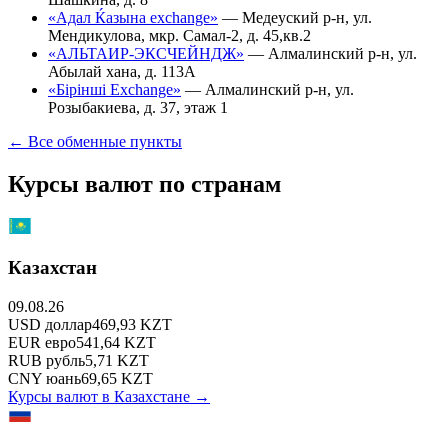
«Адал Ќазына exchange»
—
Медеуский р-н, ул.
Мендикулова, мкр. Самал-2, д. 45,кв.2
«АЛЬТАИР-ЭКСЧЕЙНДЖ»
—
Алмалинский р-н, ул.
Абылай хана, д. 113А
«Бірінші Exchange»
—
Алмалинский р-н, ул.
Розыбакиева, д. 37, этаж 1
← Все обменные пункты
Курсы валют по странам
Казахстан
09.08.26
USD
доллар
469,93
KZT
EUR
евро
541,64
KZT
RUB
рубль
5,71
KZT
CNY
юань
69,65
KZT
Курсы валют в
Казахстане
→