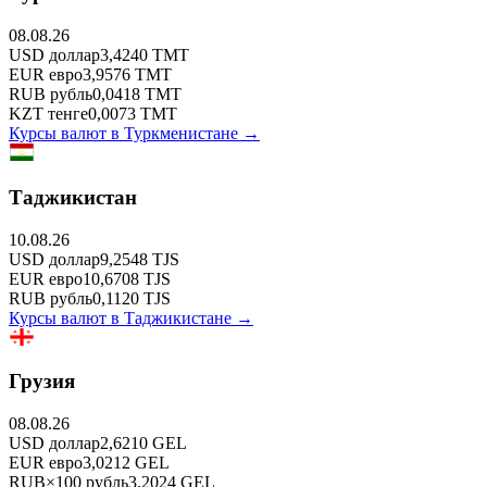
08.08.26
USD
доллар
3,4240
TMT
EUR
евро
3,9576
TMT
RUB
рубль
0,0418
TMT
KZT
тенге
0,0073
TMT
Курсы валют в
Туркменистане
→
Таджикистан
10.08.26
USD
доллар
9,2548
TJS
EUR
евро
10,6708
TJS
RUB
рубль
0,1120
TJS
Курсы валют в
Таджикистане
→
Грузия
08.08.26
USD
доллар
2,6210
GEL
EUR
евро
3,0212
GEL
RUB
×
100
рубль
3,2024
GEL