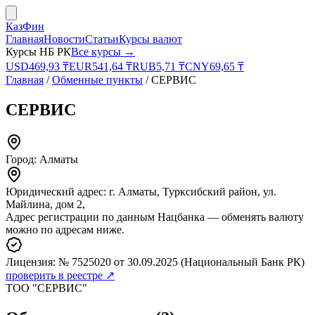
КазФин
Главная
Новости
Статьи
Курсы валют
Курсы НБ РК
Все курсы →
USD
469,93
₸
EUR
541,64
₸
RUB
5,71
₸
CNY
69,65
₸
Главная
/
Обменные пункты
/
СЕРВИС
СЕРВИС
Город:
Алматы
Юридический адрес:
г. Алматы, Турксибский район, ул.
Майлина, дом 2,
Адрес регистрации по данным Нацбанка — обменять валюту
можно по адресам ниже.
Лицензия:
№ 7525020
от 30.09.2025
(Национальный Банк РК)
проверить в реестре ↗
ТОО "СЕРВИС"