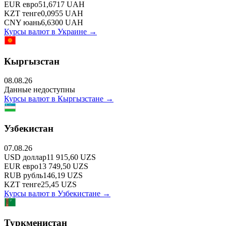
EUR
евро
51,6717
UAH
KZT
тенге
0,0955
UAH
CNY
юань
6,6300
UAH
Курсы валют в
Украине
→
Кыргызстан
08.08.26
Данные недоступны
Курсы валют в
Кыргызстане
→
Узбекистан
07.08.26
USD
доллар
11 915,60
UZS
EUR
евро
13 749,50
UZS
RUB
рубль
146,19
UZS
KZT
тенге
25,45
UZS
Курсы валют в
Узбекистане
→
Туркменистан