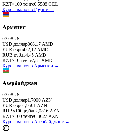
KZT
×
100
тенге
0,5588
GEL
Курсы валют в
Грузии
→
Армения
07.08.26
USD
доллар
366,17
AMD
EUR
евро
422,12
AMD
RUB
рубль
4,45
AMD
KZT
×
10
тенге
7,81
AMD
Курсы валют в
Армении
→
Азербайджан
07.08.26
USD
доллар
1,7000
AZN
EUR
евро
1,9591
AZN
RUB
×
100
рубль
2,0816
AZN
KZT
×
100
тенге
0,3627
AZN
Курсы валют в
Азербайджане
→