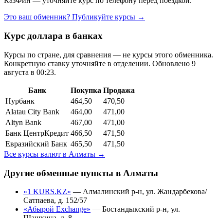
КазФин — уточняйте курс по телефону перед поездкой.
Это ваш обменник? Публикуйте курсы →
Курс доллара в банках
Курсы по стране, для сравнения — не курсы этого обменника.
Конкретную ставку уточняйте в отделении.
Обновлено 9
августа в 00:23.
Банк
Покупка
Продажа
Нурбанк
464,50
470,50
Alatau City Bank
464,00
471,00
Altyn Bank
467,00
471,00
Банк ЦентрКредит
466,50
471,50
Евразийский Банк
465,50
471,50
Все курсы валют в
Алматы
→
Другие обменные пункты в
Алматы
«1 KURS.KZ»
—
Алмалинский р-н, ул. Жандарбекова/
Сатпаева, д. 152/57
«Абырой Exchange»
—
Бостандыкский р-н, ул.
Шашкина, д. 8