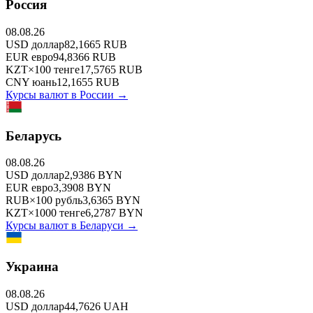
Россия
08.08.26
USD
доллар
82,1665
RUB
EUR
евро
94,8366
RUB
KZT
×
100
тенге
17,5765
RUB
CNY
юань
12,1655
RUB
Курсы валют в
России
→
Беларусь
08.08.26
USD
доллар
2,9386
BYN
EUR
евро
3,3908
BYN
RUB
×
100
рубль
3,6365
BYN
KZT
×
1000
тенге
6,2787
BYN
Курсы валют в
Беларуси
→
Украина
08.08.26
USD
доллар
44,7626
UAH