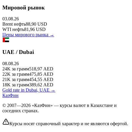
Мировой рынок
03.08.26
Brent
нефть
88,90
USD
WTI
нефть
81,96
USD
Цены мирового рынка →
UAE / Dubai
08.08.26
24K
за грамм
518,97
AED
22K
за грамм
475,85
AED
21K
за грамм
454,55
AED
18K
за грамм
389,62
AED
Gold rate in Dubai, UAE →
КазФин
© 2007—2026 «КазФин» — курсы валют в Казахстане и
соседних странах.
Курсы носят справочный характер и не являются офертой.