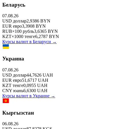
Беларусь
07.08.26
USD
доллар
2,9386
BYN
EUR
евро
3,3908
BYN
RUB
×
100
рубль
3,6365
BYN
KZT
×
1000
тенге
6,2787
BYN
Курсы валют в
Беларуси
→
Украина
07.08.26
USD
доллар
44,7626
UAH
EUR
евро
51,6717
UAH
KZT
тенге
0,0955
UAH
CNY
юань
6,6300
UAH
Курсы валют в
Украине
→
Кыргызстан
06.08.26
USD
доллар
87,8278
KGS