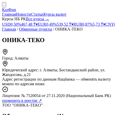
КазФин
Главная
Новости
Статьи
Курсы валют
Курсы НБ РК
Все курсы →
USD
0,50
%
467,48
₸
▾
EUR
0,49
%
539,52
₸
▾
RUB
0,87
%
5,73
₸
▾
CNY
Главная
/
Обменные пункты
/
ОНИКА-ТЕКО
ОНИКА-ТЕКО
Город:
Алматы
Юридический адрес:
г. Алматы, Бостандыкский район, ул.
Жандосова, д.21
Адрес регистрации по данным Нацбанка — обменять валюту
можно по адресам ниже.
Лицензия:
№ 7520054
от 27.11.2020
(Национальный Банк РК)
проверить в реестре ↗
ТОО "ОНИКА-ТЕКО"