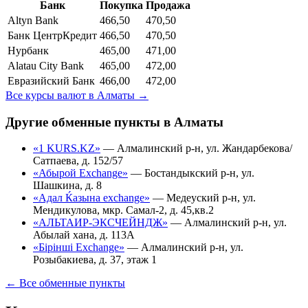
Банк
Покупка
Продажа
Altyn Bank
466,50
470,50
Банк ЦентрКредит
466,50
470,50
Нурбанк
465,00
471,00
Alatau City Bank
465,00
472,00
Евразийский Банк
466,00
472,00
Все курсы валют в
Алматы
→
Другие обменные пункты в
Алматы
«1 KURS.KZ»
—
Алмалинский р-н, ул. Жандарбекова/
Сатпаева, д. 152/57
«Абырой Exchange»
—
Бостандыкский р-н, ул.
Шашкина, д. 8
«Адал Ќазына exchange»
—
Медеуский р-н, ул.
Мендикулова, мкр. Самал-2, д. 45,кв.2
«АЛЬТАИР-ЭКСЧЕЙНДЖ»
—
Алмалинский р-н, ул.
Абылай хана, д. 113А
«Бірінші Exchange»
—
Алмалинский р-н, ул.
Розыбакиева, д. 37, этаж 1
← Все обменные пункты