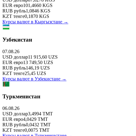
EUR
евро
101,4660
KGS
RUB
рубль
1,0846
KGS
KZT
тенге
0,1870
KGS
Курсы валют в
Кыргызстане
→
Узбекистан
07.08.26
USD
доллар
11 915,60
UZS
EUR
евро
13 749,50
UZS
RUB
рубль
146,19
UZS
KZT
тенге
25,45
UZS
Курсы валют в
Узбекистане
→
Туркменистан
06.08.26
USD
доллар
3,4994
TMT
EUR
евро
4,0429
TMT
RUB
рубль
0,0432
TMT
KZT
тенге
0,0075
TMT
Курсы валют в
Туркменистане
→