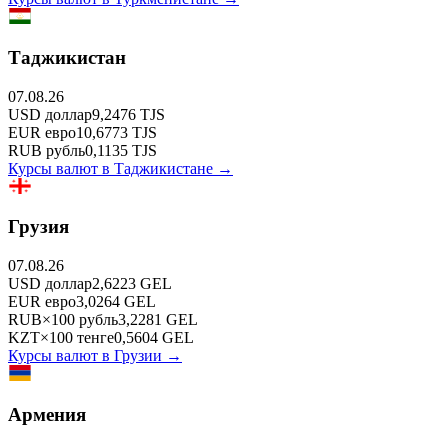
Таджикистан
07.08.26
USD
доллар
9,2476
TJS
EUR
евро
10,6773
TJS
RUB
рубль
0,1135
TJS
Курсы валют в
Таджикистане
→
Грузия
07.08.26
USD
доллар
2,6223
GEL
EUR
евро
3,0264
GEL
RUB
×
100
рубль
3,2281
GEL
KZT
×
100
тенге
0,5604
GEL
Курсы валют в
Грузии
→
Армения