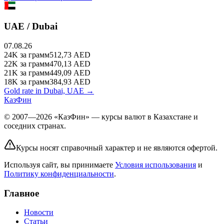
UAE / Dubai
07.08.26
24K
за грамм
512,73
AED
22K
за грамм
470,13
AED
21K
за грамм
449,09
AED
18K
за грамм
384,93
AED
Gold rate in Dubai, UAE →
КазФин
© 2007—2026 «КазФин» — курсы валют в Казахстане и
соседних странах.
Курсы носят справочный характер и не являются офертой.
Используя сайт, вы принимаете
Условия использования
и
Политику конфиденциальности
.
Главное
Новости
Статьи