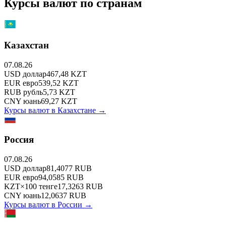
Курсы валют по странам
Казахстан
07.08.26
USD
доллар
467,48
KZT
EUR
евро
539,52
KZT
RUB
рубль
5,73
KZT
CNY
юань
69,27
KZT
Курсы валют в
Казахстане
→
Россия
07.08.26
USD
доллар
81,4077
RUB
EUR
евро
94,0585
RUB
KZT
×
100
тенге
17,3263
RUB
CNY
юань
12,0637
RUB
Курсы валют в
России
→