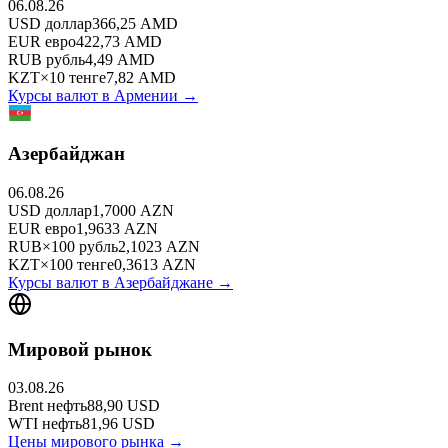
06.08.26
USD
доллар
366,25
AMD
EUR
евро
422,73
AMD
RUB
рубль
4,49
AMD
KZT
×
10
тенге
7,82
AMD
Курсы валют в
Армении
→
Азербайджан
06.08.26
USD
доллар
1,7000
AZN
EUR
евро
1,9633
AZN
RUB
×
100
рубль
2,1023
AZN
KZT
×
100
тенге
0,3613
AZN
Курсы валют в
Азербайджане
→
Мировой рынок
03.08.26
Brent
нефть
88,90
USD
WTI
нефть
81,96
USD
Цены мирового рынка →