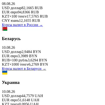
08.08.26
USD
доллар
82,1665
RUB
EUR
евро
94,8366
RUB
KZT
×
100
тенге
17,5765
RUB
CNY
юань
12,1655
RUB
Курсы валют в
России
→
Беларусь
10.08.26
USD
доллар
2,9484
BYN
EUR
евро
3,3989
BYN
RUB
×
100
рубль
3,6294
BYN
KZT
×
1000
тенге
6,2769
BYN
Курсы валют в
Беларуси
→
Украина
10.08.26
USD
доллар
44,7579
UAH
EUR
евро
51,6148
UAH
KZT
тенге
0,0956
UAH