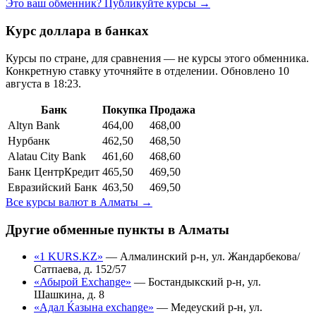
Это ваш обменник? Публикуйте курсы →
Курс доллара в банках
Курсы по стране, для сравнения — не курсы этого обменника.
Конкретную ставку уточняйте в отделении.
Обновлено 10
августа в 18:23.
Банк
Покупка
Продажа
Altyn Bank
464,00
468,00
Нурбанк
462,50
468,50
Alatau City Bank
461,60
468,60
Банк ЦентрКредит
465,50
469,50
Евразийский Банк
463,50
469,50
Все курсы валют в
Алматы
→
Другие обменные пункты в
Алматы
«1 KURS.KZ»
—
Алмалинский р-н, ул. Жандарбекова/
Сатпаева, д. 152/57
«Абырой Exchange»
—
Бостандыкский р-н, ул.
Шашкина, д. 8
«Адал Ќазына exchange»
—
Медеуский р-н, ул.