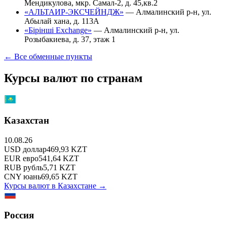
Мендикулова, мкр. Самал-2, д. 45,кв.2
«АЛЬТАИР-ЭКСЧЕЙНДЖ»
—
Алмалинский р-н, ул.
Абылай хана, д. 113А
«Бірінші Exchange»
—
Алмалинский р-н, ул.
Розыбакиева, д. 37, этаж 1
← Все обменные пункты
Курсы валют по странам
Казахстан
10.08.26
USD
доллар
469,93
KZT
EUR
евро
541,64
KZT
RUB
рубль
5,71
KZT
CNY
юань
69,65
KZT
Курсы валют в
Казахстане
→
Россия