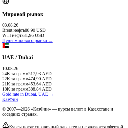
Мировой рынок
03.08.26
Brent
нефть
88,90
USD
WTI
нефть
81,96
USD
Цены мирового рынка →
UAE / Dubai
10.08.26
24K
за грамм
517,93
AED
22K
за грамм
474,90
AED
21K
за грамм
453,64
AED
18K
за грамм
388,84
AED
Gold rate in Dubai, UAE →
КазФин
© 2007—2026 «КазФин» — курсы валют в Казахстане и
соседних странах.
Курсы носят справочный характер и не являются офертой.