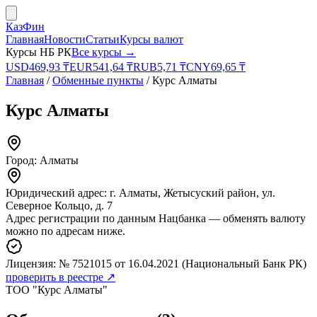
КазФин
Главная
Новости
Статьи
Курсы валют
Курсы НБ РК
Все курсы →
USD
469,93
₸
EUR
541,64
₸
RUB
5,71
₸
CNY
69,65
₸
Главная
/
Обменные пункты
/
Курс Алматы
Курс Алматы
Город:
Алматы
Юридический адрес:
г. Алматы, Жетысуский район, ул.
Северное Кольцо, д. 7
Адрес регистрации по данным Нацбанка — обменять валюту
можно по адресам ниже.
Лицензия:
№ 7521015
от 16.04.2021
(Национальный Банк РК)
проверить в реестре ↗
ТОО "Курс Алматы"