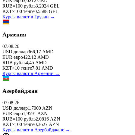
EUR
евро
3,0212
GEL
RUB
×
100
рубль
3,2024
GEL
KZT
×
100
тенге
0,5588
GEL
Курсы валют в
Грузии
→
Армения
07.08.26
USD
доллар
366,17
AMD
EUR
евро
422,12
AMD
RUB
рубль
4,45
AMD
KZT
×
10
тенге
7,81
AMD
Курсы валют в
Армении
→
Азербайджан
07.08.26
USD
доллар
1,7000
AZN
EUR
евро
1,9591
AZN
RUB
×
100
рубль
2,0816
AZN
KZT
×
100
тенге
0,3627
AZN
Курсы валют в
Азербайджане
→