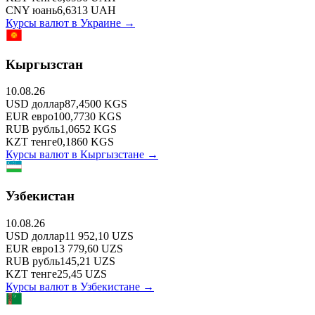
CNY
юань
6,6313
UAH
Курсы валют в
Украине
→
Кыргызстан
10.08.26
USD
доллар
87,4500
KGS
EUR
евро
100,7730
KGS
RUB
рубль
1,0652
KGS
KZT
тенге
0,1860
KGS
Курсы валют в
Кыргызстане
→
Узбекистан
10.08.26
USD
доллар
11 952,10
UZS
EUR
евро
13 779,60
UZS
RUB
рубль
145,21
UZS
KZT
тенге
25,45
UZS
Курсы валют в
Узбекистане
→