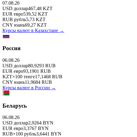
07.08.26
USD
доллар
467,48
KZT
EUR
евро
539,52
KZT
RUB
рубль
5,73
KZT
CNY
юань
69,27
KZT
Курсы валют в
Казахстане
→
Россия
06.08.26
USD
доллар
80,9293
RUB
EUR
евро
93,1901
RUB
KZT
×
100
тенге
17,1468
RUB
CNY
юань
11,9684
RUB
Курсы валют в
России
→
Беларусь
06.08.26
USD
доллар
2,9264
BYN
EUR
евро
3,3767
BYN
RUB
×
100
рубль
3,6441
BYN