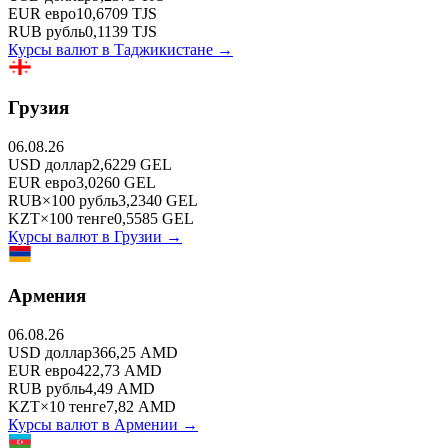
EUR
евро
10,6709
TJS
RUB
рубль
0,1139
TJS
Курсы валют в
Таджикистане
→
Грузия
06.08.26
USD
доллар
2,6229
GEL
EUR
евро
3,0260
GEL
RUB
×
100
рубль
3,2340
GEL
KZT
×
100
тенге
0,5585
GEL
Курсы валют в
Грузии
→
Армения
06.08.26
USD
доллар
366,25
AMD
EUR
евро
422,73
AMD
RUB
рубль
4,49
AMD
KZT
×
10
тенге
7,82
AMD
Курсы валют в
Армении
→