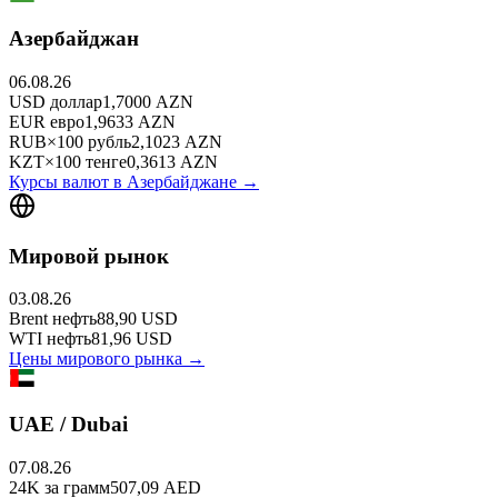
Азербайджан
06.08.26
USD
доллар
1,7000
AZN
EUR
евро
1,9633
AZN
RUB
×
100
рубль
2,1023
AZN
KZT
×
100
тенге
0,3613
AZN
Курсы валют в
Азербайджане
→
Мировой рынок
03.08.26
Brent
нефть
88,90
USD
WTI
нефть
81,96
USD
Цены мирового рынка →
UAE / Dubai
07.08.26
24K
за грамм
507,09
AED