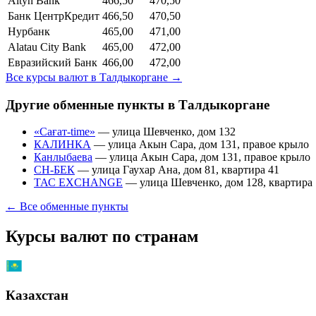
Altyn Bank
466,50
470,50
Банк ЦентрКредит
466,50
470,50
Нурбанк
465,00
471,00
Alatau City Bank
465,00
472,00
Евразийский Банк
466,00
472,00
Все курсы валют в
Талдыкоргане
→
Другие обменные пункты в
Талдыкоргане
«Сағат-time»
—
улица Шевченко, дом 132
КАЛИНКА
—
улица Акын Сара, дом 131, правое крыло
Канлыбаева
—
улица Акын Сара, дом 131, правое крыло
СН-БЕК
—
улица Гаухар Ана, дом 81, квартира 41
ТАС EXCHANGE
—
улица Шевченко, дом 128, квартира
← Все обменные пункты
Курсы валют по странам
Казахстан