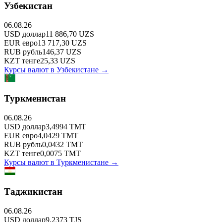
Узбекистан
06.08.26
USD
доллар
11 886,70
UZS
EUR
евро
13 717,30
UZS
RUB
рубль
146,37
UZS
KZT
тенге
25,33
UZS
Курсы валют в
Узбекистане
→
Туркменистан
06.08.26
USD
доллар
3,4994
TMT
EUR
евро
4,0429
TMT
RUB
рубль
0,0432
TMT
KZT
тенге
0,0075
TMT
Курсы валют в
Туркменистане
→
Таджикистан
06.08.26
USD
доллар
9,2373
TJS