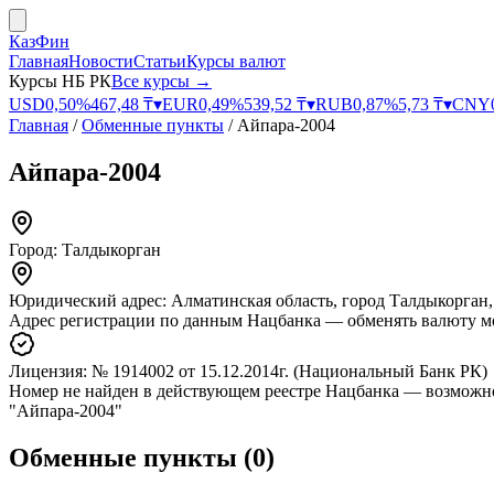
КазФин
Главная
Новости
Статьи
Курсы валют
Курсы НБ РК
Все курсы →
USD
0,50
%
467,48
₸
▾
EUR
0,49
%
539,52
₸
▾
RUB
0,87
%
5,73
₸
▾
CNY
Главная
/
Обменные пункты
/
Айпара-2004
Айпара-2004
Город:
Талдыкорган
Юридический адрес:
Алматинская область, город Талдыкорган,
Адрес регистрации по данным Нацбанка — обменять валюту м
Лицензия:
№ 1914002
от 15.12.2014г.
(Национальный Банк РК)
Номер не найден в действующем реестре Нацбанка — возможно
"Айпара-2004"
Обменные пункты
(
0
)