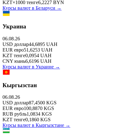
KZT
×
1000
тенге
6,2227
BYN
Курсы валют в
Беларуси
→
Украина
06.08.26
USD
доллар
44,6895
UAH
EUR
евро
51,6253
UAH
KZT
тенге
0,0954
UAH
CNY
юань
6,6196
UAH
Курсы валют в
Украине
→
Кыргызстан
06.08.26
USD
доллар
87,4500
KGS
EUR
евро
100,8870
KGS
RUB
рубль
1,0834
KGS
KZT
тенге
0,1860
KGS
Курсы валют в
Кыргызстане
→