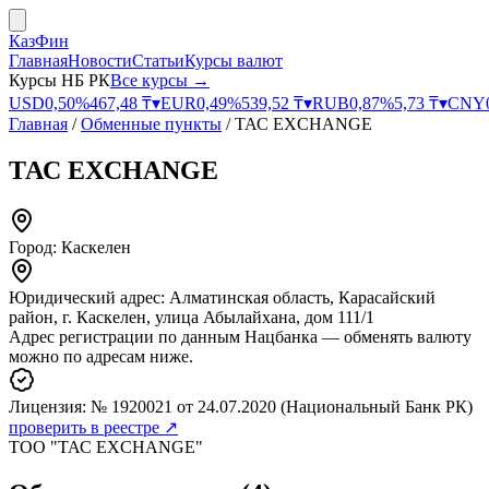
КазФин
Главная
Новости
Статьи
Курсы валют
Курсы НБ РК
Все курсы →
USD
0,50
%
467,48
₸
▾
EUR
0,49
%
539,52
₸
▾
RUB
0,87
%
5,73
₸
▾
CNY
Главная
/
Обменные пункты
/
ТАС EXCHANGE
ТАС EXCHANGE
Город:
Каскелен
Юридический адрес:
Алматинская область, Карасайский
район, г. Каскелен, улица Абылайхана, дом 111/1
Адрес регистрации по данным Нацбанка — обменять валюту
можно по адресам ниже.
Лицензия:
№ 1920021
от 24.07.2020
(Национальный Банк РК)
проверить в реестре ↗
ТОО "ТАС EXCHANGE"