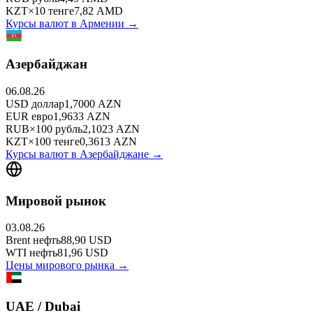
KZT
×
10
тенге
7,82
AMD
Курсы валют в
Армении
→
Азербайджан
06.08.26
USD
доллар
1,7000
AZN
EUR
евро
1,9633
AZN
RUB
×
100
рубль
2,1023
AZN
KZT
×
100
тенге
0,3613
AZN
Курсы валют в
Азербайджане
→
Мировой рынок
03.08.26
Brent
нефть
88,90
USD
WTI
нефть
81,96
USD
Цены мирового рынка →
UAE / Dubai