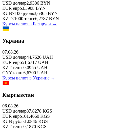
USD
доллар
2,9386
BYN
EUR
евро
3,3908
BYN
RUB
×
100
рубль
3,6365
BYN
KZT
×
1000
тенге
6,2787
BYN
Курсы валют в
Беларуси
→
Украина
07.08.26
USD
доллар
44,7626
UAH
EUR
евро
51,6717
UAH
KZT
тенге
0,0955
UAH
CNY
юань
6,6300
UAH
Курсы валют в
Украине
→
Кыргызстан
06.08.26
USD
доллар
87,8278
KGS
EUR
евро
101,4660
KGS
RUB
рубль
1,0846
KGS
KZT
тенге
0,1870
KGS