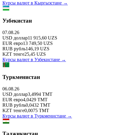
Курсы валют в
Кыргызстане
→
Узбекистан
07.08.26
USD
доллар
11 915,60
UZS
EUR
евро
13 749,50
UZS
RUB
рубль
146,19
UZS
KZT
тенге
25,45
UZS
Курсы валют в
Узбекистане
→
Туркменистан
06.08.26
USD
доллар
3,4994
TMT
EUR
евро
4,0429
TMT
RUB
рубль
0,0432
TMT
KZT
тенге
0,0075
TMT
Курсы валют в
Туркменистане
→
Таджикистан