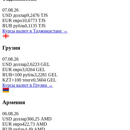
07.08.26
USD
доллар
9,2476
TJS
EUR
евро
10,6773
TJS
RUB
рубль
0,1135
TJS
Курсы валют в
Таджикистане
→
Грузия
07.08.26
USD
доллар
2,6223
GEL
EUR
евро
3,0264
GEL
RUB
×
100
рубль
3,2281
GEL
KZT
×
100
тенге
0,5604
GEL
Курсы валют в
Грузии
→
Армения
06.08.26
USD
доллар
366,25
AMD
EUR
евро
422,73
AMD
RUB
рубль
4,49
AMD