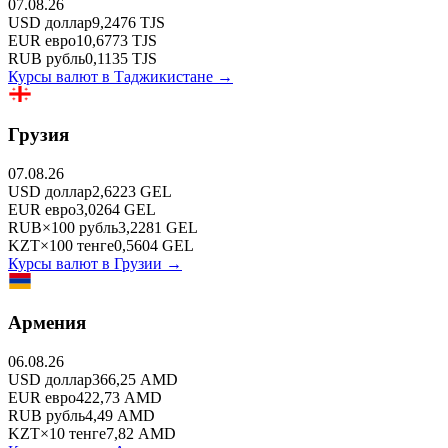
07.08.26
USD
доллар
9,2476
TJS
EUR
евро
10,6773
TJS
RUB
рубль
0,1135
TJS
Курсы валют в
Таджикистане
→
Грузия
07.08.26
USD
доллар
2,6223
GEL
EUR
евро
3,0264
GEL
RUB
×
100
рубль
3,2281
GEL
KZT
×
100
тенге
0,5604
GEL
Курсы валют в
Грузии
→
Армения
06.08.26
USD
доллар
366,25
AMD
EUR
евро
422,73
AMD
RUB
рубль
4,49
AMD
KZT
×
10
тенге
7,82
AMD