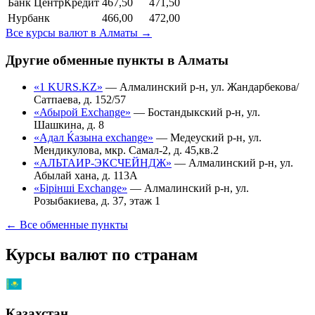
Банк ЦентрКредит
467,50
471,50
Нурбанк
466,00
472,00
Все курсы валют в
Алматы
→
Другие обменные пункты в
Алматы
«1 KURS.KZ»
—
Алмалинский р-н, ул. Жандарбекова/
Сатпаева, д. 152/57
«Абырой Exchange»
—
Бостандыкский р-н, ул.
Шашкина, д. 8
«Адал Ќазына exchange»
—
Медеуский р-н, ул.
Мендикулова, мкр. Самал-2, д. 45,кв.2
«АЛЬТАИР-ЭКСЧЕЙНДЖ»
—
Алмалинский р-н, ул.
Абылай хана, д. 113А
«Бірінші Exchange»
—
Алмалинский р-н, ул.
Розыбакиева, д. 37, этаж 1
← Все обменные пункты
Курсы валют по странам
Казахстан