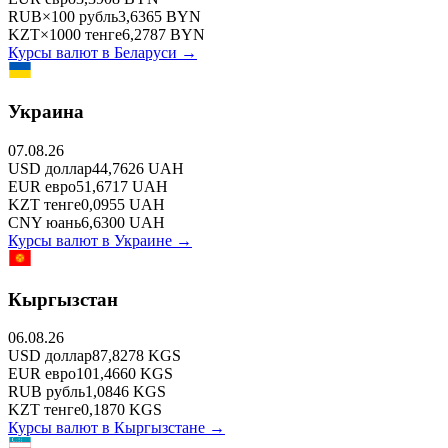
RUB
×
100
рубль
3,6365
BYN
KZT
×
1000
тенге
6,2787
BYN
Курсы валют в
Беларуси
→
Украина
07.08.26
USD
доллар
44,7626
UAH
EUR
евро
51,6717
UAH
KZT
тенге
0,0955
UAH
CNY
юань
6,6300
UAH
Курсы валют в
Украине
→
Кыргызстан
06.08.26
USD
доллар
87,8278
KGS
EUR
евро
101,4660
KGS
RUB
рубль
1,0846
KGS
KZT
тенге
0,1870
KGS
Курсы валют в
Кыргызстане
→