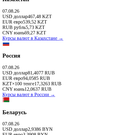
07.08.26
USD
доллар
467,48
KZT
EUR
евро
539,52
KZT
RUB
рубль
5,73
KZT
CNY
юань
69,27
KZT
Курсы валют в
Казахстане
→
Россия
07.08.26
USD
доллар
81,4077
RUB
EUR
евро
94,0585
RUB
KZT
×
100
тенге
17,3263
RUB
CNY
юань
12,0637
RUB
Курсы валют в
России
→
Беларусь
07.08.26
USD
доллар
2,9386
BYN
EUR
евро
3,3908
BYN