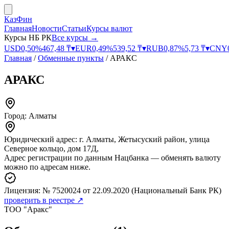
КазФин
Главная
Новости
Статьи
Курсы валют
Курсы НБ РК
Все курсы →
USD
0,50
%
467,48
₸
▾
EUR
0,49
%
539,52
₸
▾
RUB
0,87
%
5,73
₸
▾
CNY
Главная
/
Обменные пункты
/
АРАКС
АРАКС
Город:
Алматы
Юридический адрес:
г. Алматы, Жетысуский район, улица
Северное кольцо, дом 17Д,
Адрес регистрации по данным Нацбанка — обменять валюту
можно по адресам ниже.
Лицензия:
№ 7520024
от 22.09.2020
(Национальный Банк РК)
проверить в реестре ↗
ТОО "Аракс"