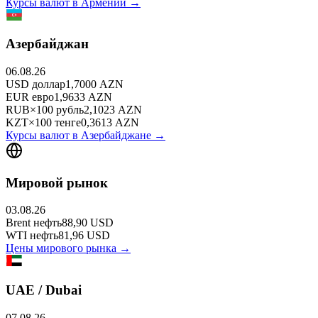
Курсы валют в
Армении
→
Азербайджан
06.08.26
USD
доллар
1,7000
AZN
EUR
евро
1,9633
AZN
RUB
×
100
рубль
2,1023
AZN
KZT
×
100
тенге
0,3613
AZN
Курсы валют в
Азербайджане
→
Мировой рынок
03.08.26
Brent
нефть
88,90
USD
WTI
нефть
81,96
USD
Цены мирового рынка →
UAE / Dubai
07.08.26