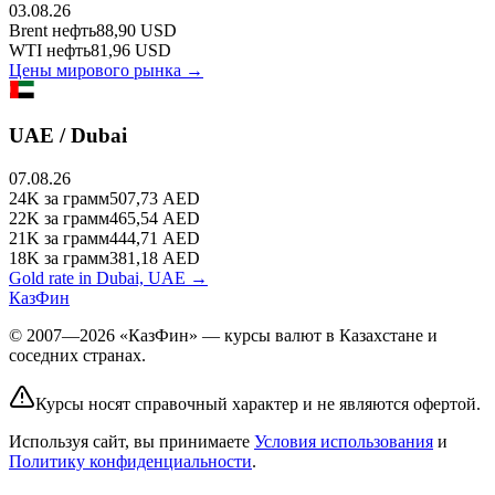
03.08.26
Brent
нефть
88,90
USD
WTI
нефть
81,96
USD
Цены мирового рынка →
UAE / Dubai
07.08.26
24K
за грамм
507,73
AED
22K
за грамм
465,54
AED
21K
за грамм
444,71
AED
18K
за грамм
381,18
AED
Gold rate in Dubai, UAE →
КазФин
© 2007—2026 «КазФин» — курсы валют в Казахстане и
соседних странах.
Курсы носят справочный характер и не являются офертой.
Используя сайт, вы принимаете
Условия использования
и
Политику конфиденциальности
.