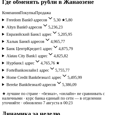
Где обменять
рубли
в
Жанаозене
Компания
Покупка
Продажа
Freedom Bank
0
адресов
5,30
★
5,80
Altyn Bank
0
адресов
5,23
6,23
Евразийский Банк
1
адрес
5,20
5,95
Халык Банк
6
адресов
4,96
5,77
Банк ЦентрКредит
1
адрес
4,87
5,79
Alatau City Bank
1
адрес
4,82
5,82
Нурбанк
1
адрес
4,76
5,76
★
ForteBank
онлайн
1
адрес
5,75
5,77
Home Credit Bank
безнал
1
адрес
5,49
5,99
Bereke Bank
безнал
0
адресов
5,38
6,09
★ лучшие по стране
· «безнал», «онлайн» не сравнивать с
наличными
· курс банка единый по сети — в отделении
уточняйте
· обновлено 7 августа в 00:23
Динамика за неделю