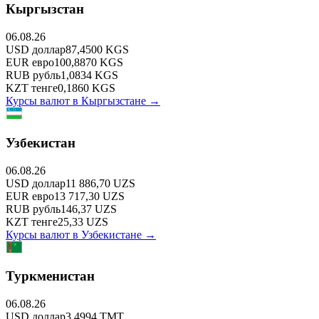
Кыргызстан
06.08.26
USD
доллар
87,4500
KGS
EUR
евро
100,8870
KGS
RUB
рубль
1,0834
KGS
KZT
тенге
0,1860
KGS
Курсы валют в
Кыргызстане
→
Узбекистан
06.08.26
USD
доллар
11 886,70
UZS
EUR
евро
13 717,30
UZS
RUB
рубль
146,37
UZS
KZT
тенге
25,33
UZS
Курсы валют в
Узбекистане
→
Туркменистан
06.08.26
USD
доллар
3,4994
TMT