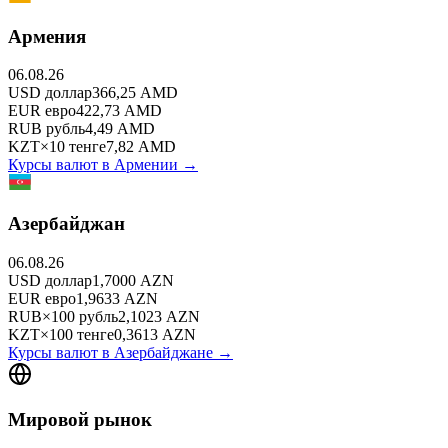
Армения
06.08.26
USD
доллар
366,25
AMD
EUR
евро
422,73
AMD
RUB
рубль
4,49
AMD
KZT
×
10
тенге
7,82
AMD
Курсы валют в
Армении
→
Азербайджан
06.08.26
USD
доллар
1,7000
AZN
EUR
евро
1,9633
AZN
RUB
×
100
рубль
2,1023
AZN
KZT
×
100
тенге
0,3613
AZN
Курсы валют в
Азербайджане
→
Мировой рынок