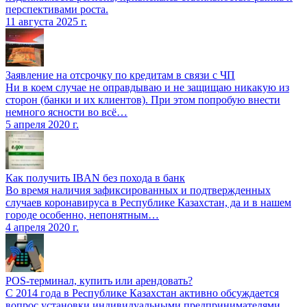
перспективами роста.
11 августа 2025 г.
Заявление на отсрочку по кредитам в связи с ЧП
Ни в коем случае не оправдываю и не защищаю никакую из
сторон (банки и их клиентов). При этом попробую внести
немного ясности во всё…
5 апреля 2020 г.
Как получить IBAN без похода в банк
Во время наличия зафиксированных и подтвержденных
случаев коронавируса в Республике Казахстан, да и в нашем
городе особенно, непонятным…
4 апреля 2020 г.
POS-терминал, купить или арендовать?
С 2014 года в Республике Казахстан активно обсуждается
вопрос установки индивидуальными предпринимателями