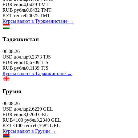
EUR
евро
4,0429
TMT
RUB
рубль
0,0432
TMT
KZT
тенге
0,0075
TMT
Курсы валют в
Туркменистане
→
Таджикистан
06.08.26
USD
доллар
9,2373
TJS
EUR
евро
10,6709
TJS
RUB
рубль
0,1139
TJS
Курсы валют в
Таджикистане
→
Грузия
06.08.26
USD
доллар
2,6229
GEL
EUR
евро
3,0260
GEL
RUB
×
100
рубль
3,2340
GEL
KZT
×
100
тенге
0,5585
GEL
Курсы валют в
Грузии
→