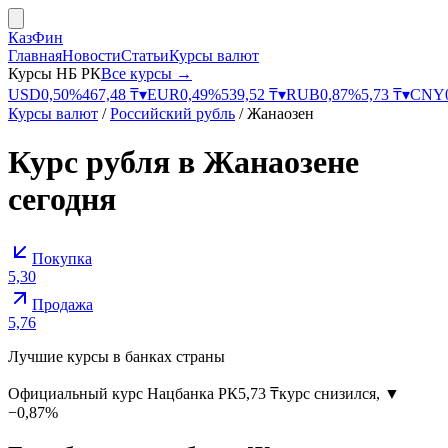
КазФин
Главная
Новости
Статьи
Курсы валют
Курсы НБ РК
Все курсы →
USD
0,50
%
467,48
₸
▾
EUR
0,49
%
539,52
₸
▾
RUB
0,87
%
5,73
₸
▾
CNY
Курсы валют
/
Российский рубль
/
Жанаозен
Курс
рубля
в
Жанаозене
сегодня
Покупка
5,30
Продажа
5,76
Лучшие курсы в банках страны
Официальный курс
Нацбанка РК
5,73
₸
курс снизился
,
▼
−0,87%