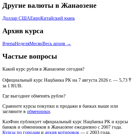
Другие валюты в
Жанаозене
Доллар США
Евро
Китайский юань
Архив курса
Вчера
Неделя
Месяц
Весь архив →
Частые вопросы
Какой курс
рубля
в
Жанаозене
сегодня?
Официальный курс Нацбанка РК
на 7 августа 2026 г.
—
5,73
₸
за 1
RUB
.
Где выгоднее обменять
рубли
?
Сравните курсы покупки и продажи в банках выше или
загляните в
обменники
.
КазФин публикует официальный курс Нацбанка РК и курсы
банков и обменников в
Жанаозене
ежедневно с 2007 года.
Курсы по городам
и
архив котировок
— с 2003 года.