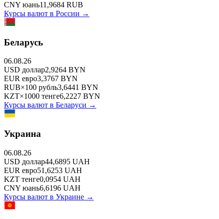
CNY
юань
11,9684
RUB
Курсы валют в
России
→
Беларусь
06.08.26
USD
доллар
2,9264
BYN
EUR
евро
3,3767
BYN
RUB
×
100
рубль
3,6441
BYN
KZT
×
1000
тенге
6,2227
BYN
Курсы валют в
Беларуси
→
Украина
06.08.26
USD
доллар
44,6895
UAH
EUR
евро
51,6253
UAH
KZT
тенге
0,0954
UAH
CNY
юань
6,6196
UAH
Курсы валют в
Украине
→