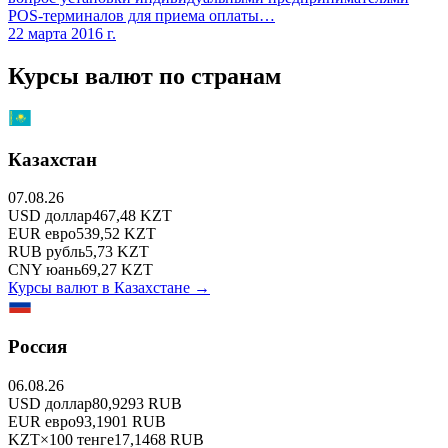
POS-терминалов для приема оплаты…
22 марта 2016 г.
Курсы валют по странам
Казахстан
07.08.26
USD
доллар
467,48
KZT
EUR
евро
539,52
KZT
RUB
рубль
5,73
KZT
CNY
юань
69,27
KZT
Курсы валют в
Казахстане
→
Россия
06.08.26
USD
доллар
80,9293
RUB
EUR
евро
93,1901
RUB
KZT
×
100
тенге
17,1468
RUB