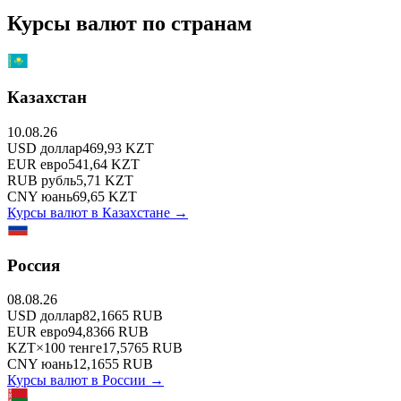
Курсы валют по странам
Казахстан
10.08.26
USD
доллар
469,93
KZT
EUR
евро
541,64
KZT
RUB
рубль
5,71
KZT
CNY
юань
69,65
KZT
Курсы валют в
Казахстане
→
Россия
08.08.26
USD
доллар
82,1665
RUB
EUR
евро
94,8366
RUB
KZT
×
100
тенге
17,5765
RUB
CNY
юань
12,1655
RUB
Курсы валют в
России
→