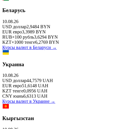
Беларусь
10.08.26
USD
доллар
2,9484
BYN
EUR
евро
3,3989
BYN
RUB
×
100
рубль
3,6294
BYN
KZT
×
1000
тенге
6,2769
BYN
Курсы валют в
Беларуси
→
Украина
10.08.26
USD
доллар
44,7579
UAH
EUR
евро
51,6148
UAH
KZT
тенге
0,0956
UAH
CNY
юань
6,6313
UAH
Курсы валют в
Украине
→
Кыргызстан