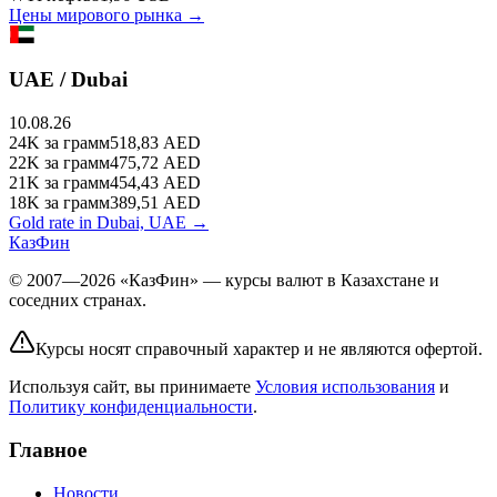
Цены мирового рынка →
UAE / Dubai
10.08.26
24K
за грамм
518,83
AED
22K
за грамм
475,72
AED
21K
за грамм
454,43
AED
18K
за грамм
389,51
AED
Gold rate in Dubai, UAE →
КазФин
© 2007—2026 «КазФин» — курсы валют в Казахстане и
соседних странах.
Курсы носят справочный характер и не являются офертой.
Используя сайт, вы принимаете
Условия использования
и
Политику конфиденциальности
.
Главное
Новости