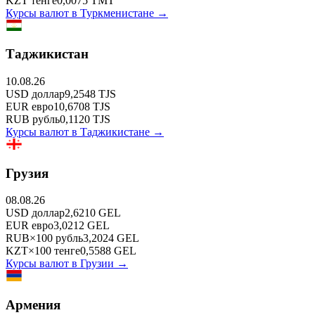
KZT
тенге
0,0075
TMT
Курсы валют в
Туркменистане
→
Таджикистан
10.08.26
USD
доллар
9,2548
TJS
EUR
евро
10,6708
TJS
RUB
рубль
0,1120
TJS
Курсы валют в
Таджикистане
→
Грузия
08.08.26
USD
доллар
2,6210
GEL
EUR
евро
3,0212
GEL
RUB
×
100
рубль
3,2024
GEL
KZT
×
100
тенге
0,5588
GEL
Курсы валют в
Грузии
→
Армения