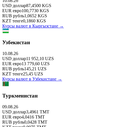
10.08.26
USD
доллар
87,4500
KGS
EUR
евро
100,7730
KGS
RUB
рубль
1,0652
KGS
KZT
тенге
0,1860
KGS
Курсы валют в
Кыргызстане
→
Узбекистан
10.08.26
USD
доллар
11 952,10
UZS
EUR
евро
13 779,60
UZS
RUB
рубль
145,21
UZS
KZT
тенге
25,45
UZS
Курсы валют в
Узбекистане
→
Туркменистан
09.08.26
USD
доллар
3,4961
TMT
EUR
евро
4,0416
TMT
RUB
рубль
0,0428
TMT