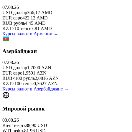
07.08.26
USD
доллар
366,17
AMD
EUR
евро
422,12
AMD
RUB
рубль
4,45
AMD
KZT
×
10
тенге
7,81
AMD
Курсы валют в
Армении
→
Азербайджан
07.08.26
USD
доллар
1,7000
AZN
EUR
евро
1,9591
AZN
RUB
×
100
рубль
2,0816
AZN
KZT
×
100
тенге
0,3627
AZN
Курсы валют в
Азербайджане
→
Мировой рынок
03.08.26
Brent
нефть
88,90
USD
WTI
нефть
81,96
USD