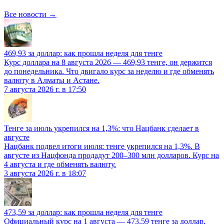
Все новости →
469,93 за доллар: как прошла неделя для тенге
Курс доллара на 8 августа 2026 — 469,93 тенге, он держится
до понедельника. Что двигало курс за неделю и где обменять
валюту в Алматы и Астане.
7 августа 2026 г. в 17:50
Тенге за июль укрепился на 1,3%: что Нацбанк сделает в
августе
Нацбанк подвел итоги июля: тенге укрепился на 1,3%. В
августе из Нацфонда продадут 200–300 млн долларов. Курс на
4 августа и где обменять валюту.
3 августа 2026 г. в 18:07
473,59 за доллар: как прошла неделя для тенге
Официальный курс на 1 августа — 473,59 тенге за доллар,