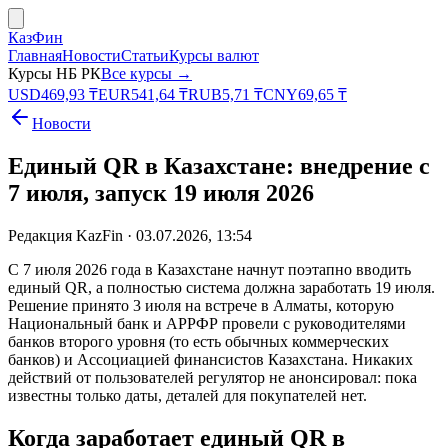
КазФин
Главная
Новости
Статьи
Курсы валют
Курсы НБ РК
Все курсы →
USD
469,93
₸
EUR
541,64
₸
RUB
5,71
₸
CNY
69,65
₸
Новости
Единый QR в Казахстане: внедрение с
7 июля, запуск 19 июля 2026
Редакция KazFin ·
03.07.2026, 13:54
С 7 июля 2026 года в Казахстане начнут поэтапно вводить
единый QR, а полностью система должна заработать 19 июля.
Решение принято 3 июля на встрече в Алматы, которую
Национальный банк и АРРФР провели с руководителями
банков второго уровня (то есть обычных коммерческих
банков) и Ассоциацией финансистов Казахстана. Никаких
действий от пользователей регулятор не анонсировал: пока
известны только даты, деталей для покупателей нет.
Когда заработает единый QR в