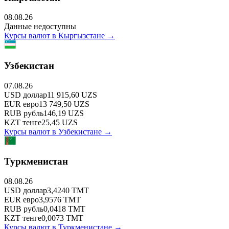
08.08.26
Данные недоступны
Курсы валют в
Кыргызстане
→
Узбекистан
07.08.26
USD
доллар
11 915,60
UZS
EUR
евро
13 749,50
UZS
RUB
рубль
146,19
UZS
KZT
тенге
25,45
UZS
Курсы валют в
Узбекистане
→
Туркменистан
08.08.26
USD
доллар
3,4240
TMT
EUR
евро
3,9576
TMT
RUB
рубль
0,0418
TMT
KZT
тенге
0,0073
TMT
Курсы валют в
Туркменистане
→