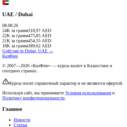
UAE / Dubai
08.08.26
24K
за грамм
518,97
AED
22K
за грамм
475,85
AED
21K
за грамм
454,55
AED
18K
за грамм
389,62
AED
Gold rate in Dubai, UAE →
КазФин
© 2007—2026 «КазФин» — курсы валют в Казахстане и
соседних странах.
Курсы носят справочный характер и не являются офертой.
Используя сайт, вы принимаете
Условия использования
и
Политику конфиденциальности
.
Главное
Новости
Статьи