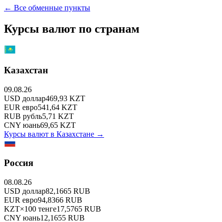
← Все обменные пункты
Курсы валют по странам
Казахстан
09.08.26
USD
доллар
469,93
KZT
EUR
евро
541,64
KZT
RUB
рубль
5,71
KZT
CNY
юань
69,65
KZT
Курсы валют в
Казахстане
→
Россия
08.08.26
USD
доллар
82,1665
RUB
EUR
евро
94,8366
RUB
KZT
×
100
тенге
17,5765
RUB
CNY
юань
12,1655
RUB