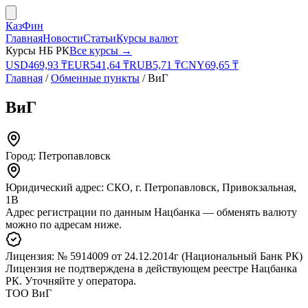
КазФин
Главная
Новости
Статьи
Курсы валют
Курсы НБ РК
Все курсы →
USD
469,93
₸
EUR
541,64
₸
RUB
5,71
₸
CNY
69,65
₸
Главная
/
Обменные пункты
/
ВиГ
ВиГ
Город:
Петропавловск
Юридический адрес:
СКО, г. Петропавловск, Привокзальная,
1В
Адрес регистрации по данным Нацбанка — обменять валюту
можно по адресам ниже.
Лицензия:
№ 5914009
от 24.12.2014г
(Национальный Банк РК)
Лицензия не подтверждена в действующем реестре Нацбанка
РК. Уточняйте у оператора.
ТОО ВиГ