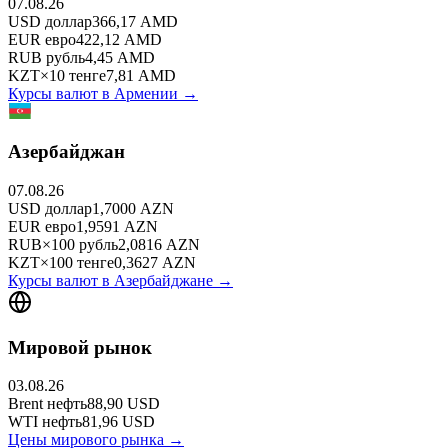
07.08.26
USD
доллар
366,17
AMD
EUR
евро
422,12
AMD
RUB
рубль
4,45
AMD
KZT
×
10
тенге
7,81
AMD
Курсы валют в
Армении
→
Азербайджан
07.08.26
USD
доллар
1,7000
AZN
EUR
евро
1,9591
AZN
RUB
×
100
рубль
2,0816
AZN
KZT
×
100
тенге
0,3627
AZN
Курсы валют в
Азербайджане
→
Мировой рынок
03.08.26
Brent
нефть
88,90
USD
WTI
нефть
81,96
USD
Цены мирового рынка →