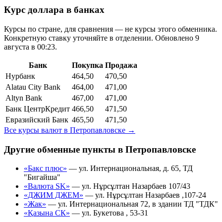
Курс доллара в банках
Курсы по стране, для сравнения — не курсы этого обменника.
Конкретную ставку уточняйте в отделении.
Обновлено 9
августа в 00:23.
Банк
Покупка
Продажа
Нурбанк
464,50
470,50
Alatau City Bank
464,00
471,00
Altyn Bank
467,00
471,00
Банк ЦентрКредит
466,50
471,50
Евразийский Банк
465,50
471,50
Все курсы валют в
Петропавловске
→
Другие обменные пункты в
Петропавловске
«Бакс плюс»
—
ул. Интернациональная, д. 65, ТД
"Бигайша"
«Валюта SK»
—
ул. Нұрсұлтан Назарбаев 107/43
«ДЖИМ ДЖЕМ»
—
ул. Нұрсұлтан Назарбаев ,107-24
«Жак»
—
ул. Интернациональная 72, в здании ТД "ТДК"
«Қазына СК»
—
ул. Букетова , 53-31