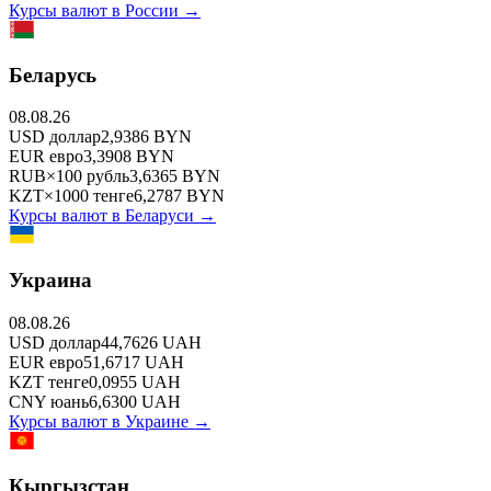
Курсы валют в
России
→
Беларусь
08.08.26
USD
доллар
2,9386
BYN
EUR
евро
3,3908
BYN
RUB
×
100
рубль
3,6365
BYN
KZT
×
1000
тенге
6,2787
BYN
Курсы валют в
Беларуси
→
Украина
08.08.26
USD
доллар
44,7626
UAH
EUR
евро
51,6717
UAH
KZT
тенге
0,0955
UAH
CNY
юань
6,6300
UAH
Курсы валют в
Украине
→
Кыргызстан