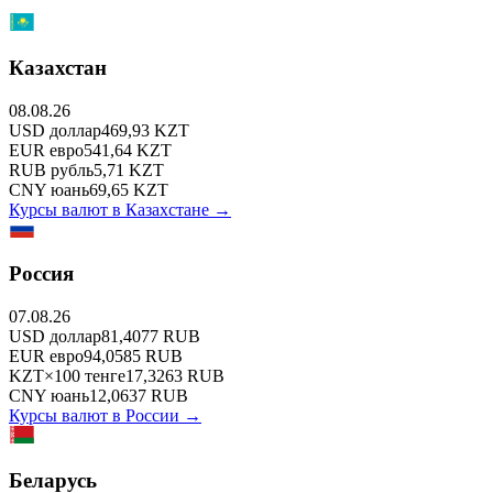
Казахстан
08.08.26
USD
доллар
469,93
KZT
EUR
евро
541,64
KZT
RUB
рубль
5,71
KZT
CNY
юань
69,65
KZT
Курсы валют в
Казахстане
→
Россия
07.08.26
USD
доллар
81,4077
RUB
EUR
евро
94,0585
RUB
KZT
×
100
тенге
17,3263
RUB
CNY
юань
12,0637
RUB
Курсы валют в
России
→
Беларусь