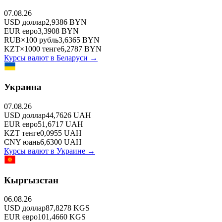
07.08.26
USD
доллар
2,9386
BYN
EUR
евро
3,3908
BYN
RUB
×
100
рубль
3,6365
BYN
KZT
×
1000
тенге
6,2787
BYN
Курсы валют в
Беларуси
→
Украина
07.08.26
USD
доллар
44,7626
UAH
EUR
евро
51,6717
UAH
KZT
тенге
0,0955
UAH
CNY
юань
6,6300
UAH
Курсы валют в
Украине
→
Кыргызстан
06.08.26
USD
доллар
87,8278
KGS
EUR
евро
101,4660
KGS