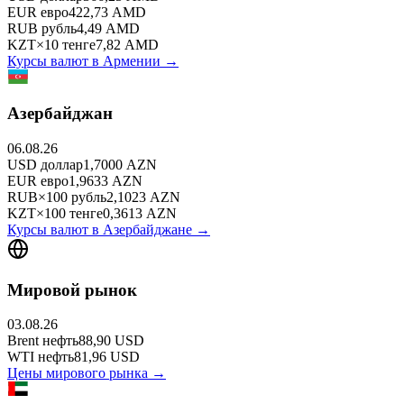
EUR
евро
422,73
AMD
RUB
рубль
4,49
AMD
KZT
×
10
тенге
7,82
AMD
Курсы валют в
Армении
→
Азербайджан
06.08.26
USD
доллар
1,7000
AZN
EUR
евро
1,9633
AZN
RUB
×
100
рубль
2,1023
AZN
KZT
×
100
тенге
0,3613
AZN
Курсы валют в
Азербайджане
→
Мировой рынок
03.08.26
Brent
нефть
88,90
USD
WTI
нефть
81,96
USD
Цены мирового рынка →