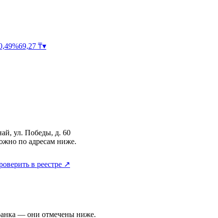
0,49
%
69,27
₸
▾
ай, ул. Победы, д. 60
ожно по адресам ниже.
роверить в реестре ↗
банка — они отмечены ниже.