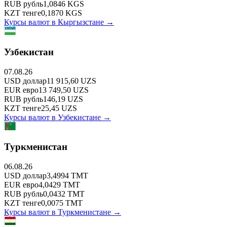
RUB
рубль
1,0846
KGS
KZT
тенге
0,1870
KGS
Курсы валют в
Кыргызстане
→
Узбекистан
07.08.26
USD
доллар
11 915,60
UZS
EUR
евро
13 749,50
UZS
RUB
рубль
146,19
UZS
KZT
тенге
25,45
UZS
Курсы валют в
Узбекистане
→
Туркменистан
06.08.26
USD
доллар
3,4994
TMT
EUR
евро
4,0429
TMT
RUB
рубль
0,0432
TMT
KZT
тенге
0,0075
TMT
Курсы валют в
Туркменистане
→