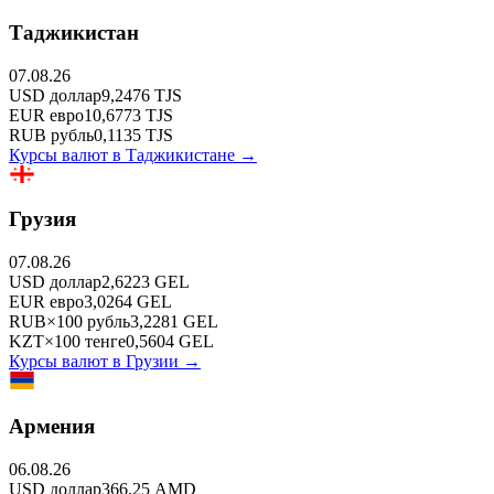
Таджикистан
07.08.26
USD
доллар
9,2476
TJS
EUR
евро
10,6773
TJS
RUB
рубль
0,1135
TJS
Курсы валют в
Таджикистане
→
Грузия
07.08.26
USD
доллар
2,6223
GEL
EUR
евро
3,0264
GEL
RUB
×
100
рубль
3,2281
GEL
KZT
×
100
тенге
0,5604
GEL
Курсы валют в
Грузии
→
Армения
06.08.26
USD
доллар
366,25
AMD