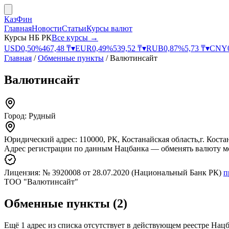
КазФин
Главная
Новости
Статьи
Курсы валют
Курсы НБ РК
Все курсы →
USD
0,50
%
467,48
₸
▾
EUR
0,49
%
539,52
₸
▾
RUB
0,87
%
5,73
₸
▾
CNY
Главная
/
Обменные пункты
/
Валютинсайт
Валютинсайт
Город:
Рудный
Юридический адрес:
110000, РК, Костанайская область,г. Костан
Адрес регистрации по данным Нацбанка — обменять валюту м
Лицензия:
№ 3920008
от 28.07.2020
(Национальный Банк РК)
п
ТОО "Валютинсайт"
Обменные пункты
(
2
)
Ещё
1
адрес
из списка
отсутствует
в действующем реестре Нац