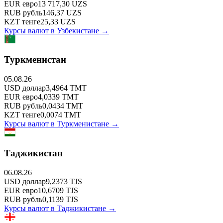
EUR
евро
13 717,30
UZS
RUB
рубль
146,37
UZS
KZT
тенге
25,33
UZS
Курсы валют в
Узбекистане
→
Туркменистан
05.08.26
USD
доллар
3,4964
TMT
EUR
евро
4,0339
TMT
RUB
рубль
0,0434
TMT
KZT
тенге
0,0074
TMT
Курсы валют в
Туркменистане
→
Таджикистан
06.08.26
USD
доллар
9,2373
TJS
EUR
евро
10,6709
TJS
RUB
рубль
0,1139
TJS
Курсы валют в
Таджикистане
→