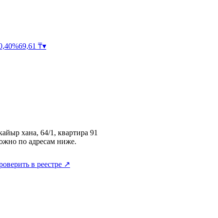
0,40
%
69,61
₸
▾
кайыр хана, 64/1, квартира 91
ожно по адресам ниже.
роверить в реестре ↗