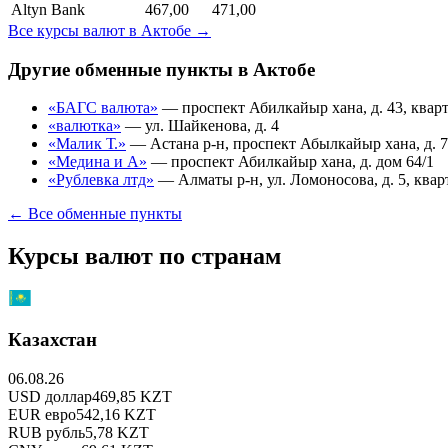
Altyn Bank
467,00
471,00
Все курсы валют в
Актобе
→
Другие обменные пункты в
Актобе
«БАГС валюта»
—
проспект Абилкайыр хана, д. 43, квар
«валютка»
—
ул. Шайкенова, д. 4
«Малик Т.»
—
Астана р-н, проспект Абылкайыр хана, д. 7
«Медина и А»
—
проспект Абилкайыр хана, д. дом 64/1
«Рублевка лтд»
—
Алматы р-н, ул. Ломоносова, д. 5, квар
← Все обменные пункты
Курсы валют по странам
Казахстан
06.08.26
USD
доллар
469,85
KZT
EUR
евро
542,16
KZT
RUB
рубль
5,78
KZT