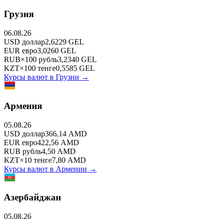
Грузия
06.08.26
USD
доллар
2,6229
GEL
EUR
евро
3,0260
GEL
RUB
×
100
рубль
3,2340
GEL
KZT
×
100
тенге
0,5585
GEL
Курсы валют в
Грузии
→
Армения
05.08.26
USD
доллар
366,14
AMD
EUR
евро
422,56
AMD
RUB
рубль
4,50
AMD
KZT
×
10
тенге
7,80
AMD
Курсы валют в
Армении
→
Азербайджан
05.08.26