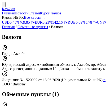
КазФин
Главная
Новости
Статьи
Курсы валют
Курсы НБ РК
Все курсы →
USD
0,45
%
469,85
₸
▾
EUR
0,23
%
542,16
₸
▾
RUB
0,69
%
5,78
₸
▾
CNY
Главная
/
Обменные пункты
/
Валюта
Валюта
Город:
Актобе
Юридический адрес:
Актюбинская область, г. Актобе, пр. Абил
Адрес регистрации по данным Нацбанка — обменять валюту м
Лицензия:
№ 1520002
от 18.06.2020
(Национальный Банк РК)
п
ТОО "Валюта"
Обменные пункты
(
1
)