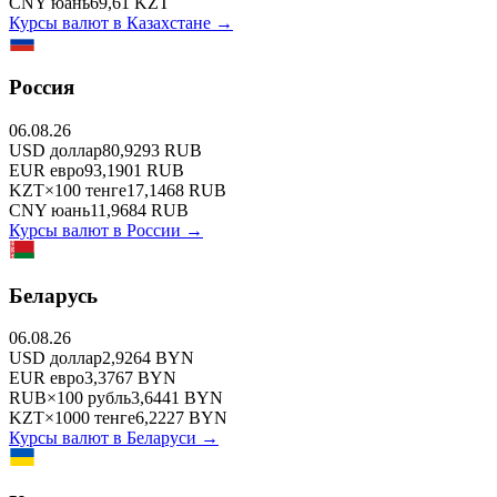
CNY
юань
69,61
KZT
Курсы валют в
Казахстане
→
Россия
06.08.26
USD
доллар
80,9293
RUB
EUR
евро
93,1901
RUB
KZT
×
100
тенге
17,1468
RUB
CNY
юань
11,9684
RUB
Курсы валют в
России
→
Беларусь
06.08.26
USD
доллар
2,9264
BYN
EUR
евро
3,3767
BYN
RUB
×
100
рубль
3,6441
BYN
KZT
×
1000
тенге
6,2227
BYN
Курсы валют в
Беларуси
→