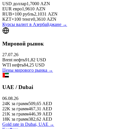
USD
доллар
1,7000
AZN
EUR
евро
1,9610
AZN
RUB
×
100
рубль
2,1031
AZN
KZT
×
100
тенге
0,3610
AZN
Курсы валют в
Азербайджане
→
Мировой рынок
27.07.26
Brent
нефть
91,82
USD
WTI
нефть
84,25
USD
Цены мирового рынка →
UAE / Dubai
06.08.26
24K
за грамм
509,65
AED
22K
за грамм
467,31
AED
21K
за грамм
446,39
AED
18K
за грамм
382,62
AED
Gold rate in Dubai, UAE →