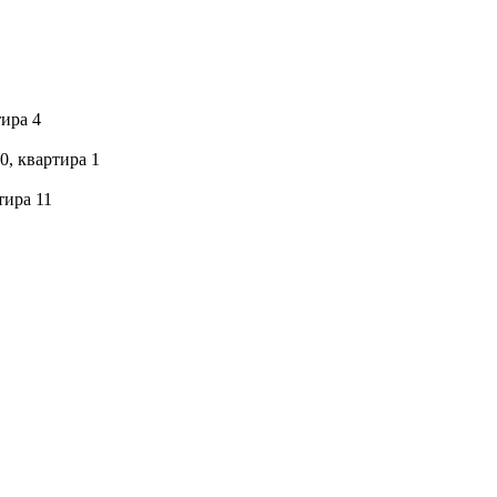
тира 4
0, квартира 1
тира 11