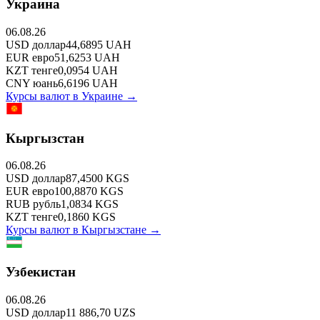
Украина
06.08.26
USD
доллар
44,6895
UAH
EUR
евро
51,6253
UAH
KZT
тенге
0,0954
UAH
CNY
юань
6,6196
UAH
Курсы валют в
Украине
→
Кыргызстан
06.08.26
USD
доллар
87,4500
KGS
EUR
евро
100,8870
KGS
RUB
рубль
1,0834
KGS
KZT
тенге
0,1860
KGS
Курсы валют в
Кыргызстане
→
Узбекистан
06.08.26
USD
доллар
11 886,70
UZS