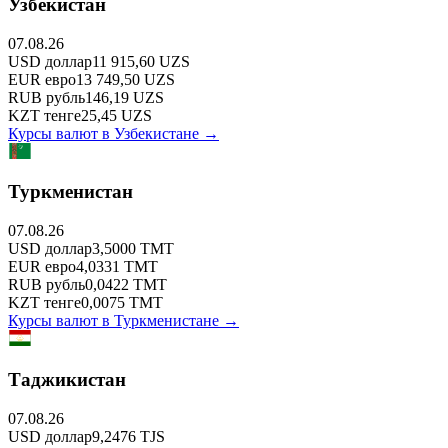
Узбекистан
07.08.26
USD
доллар
11 915,60
UZS
EUR
евро
13 749,50
UZS
RUB
рубль
146,19
UZS
KZT
тенге
25,45
UZS
Курсы валют в
Узбекистане
→
Туркменистан
07.08.26
USD
доллар
3,5000
TMT
EUR
евро
4,0331
TMT
RUB
рубль
0,0422
TMT
KZT
тенге
0,0075
TMT
Курсы валют в
Туркменистане
→
Таджикистан
07.08.26
USD
доллар
9,2476
TJS