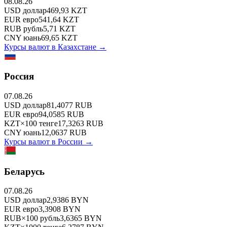
08.08.26
USD
доллар
469,93
KZT
EUR
евро
541,64
KZT
RUB
рубль
5,71
KZT
CNY
юань
69,65
KZT
Курсы валют в
Казахстане
→
Россия
07.08.26
USD
доллар
81,4077
RUB
EUR
евро
94,0585
RUB
KZT
×
100
тенге
17,3263
RUB
CNY
юань
12,0637
RUB
Курсы валют в
России
→
Беларусь
07.08.26
USD
доллар
2,9386
BYN
EUR
евро
3,3908
BYN
RUB
×
100
рубль
3,6365
BYN