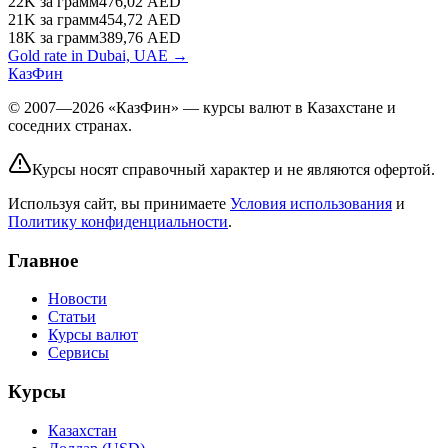
22K
за грамм
476,02
AED
21K
за грамм
454,72
AED
18K
за грамм
389,76
AED
Gold rate in Dubai, UAE →
КазФин
© 2007—2026 «КазФин» — курсы валют в Казахстане и
соседних странах.
Курсы носят справочный характер и не являются офертой.
Используя сайт, вы принимаете
Условия использования
и
Политику конфиденциальности
.
Главное
Новости
Статьи
Курсы валют
Сервисы
Курсы
Казахстан