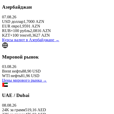
Азербайджан
07.08.26
USD
доллар
1,7000
AZN
EUR
евро
1,9591
AZN
RUB
×
100
рубль
2,0816
AZN
KZT
×
100
тенге
0,3627
AZN
Курсы валют в
Азербайджане
→
Мировой рынок
03.08.26
Brent
нефть
88,90
USD
WTI
нефть
81,96
USD
Цены мирового рынка →
UAE / Dubai
08.08.26
24K
за грамм
519,16
AED