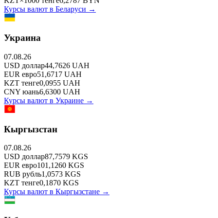
KZT
×
1000
тенге
6,2787
BYN
Курсы валют в
Беларуси
→
Украина
07.08.26
USD
доллар
44,7626
UAH
EUR
евро
51,6717
UAH
KZT
тенге
0,0955
UAH
CNY
юань
6,6300
UAH
Курсы валют в
Украине
→
Кыргызстан
07.08.26
USD
доллар
87,7579
KGS
EUR
евро
101,1260
KGS
RUB
рубль
1,0573
KGS
KZT
тенге
0,1870
KGS
Курсы валют в
Кыргызстане
→