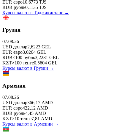
EUR
евро
10,6773
TJS
RUB
рубль
0,1135
TJS
Курсы валют в
Таджикистане
→
Грузия
07.08.26
USD
доллар
2,6223
GEL
EUR
евро
3,0264
GEL
RUB
×
100
рубль
3,2281
GEL
KZT
×
100
тенге
0,5604
GEL
Курсы валют в
Грузии
→
Армения
07.08.26
USD
доллар
366,17
AMD
EUR
евро
422,12
AMD
RUB
рубль
4,45
AMD
KZT
×
10
тенге
7,81
AMD
Курсы валют в
Армении
→