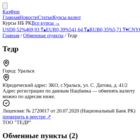
КазФин
Главная
Новости
Статьи
Курсы валют
Курсы НБ РК
Все курсы →
USD
0,52
%
469,93
₸
▴
EUR
0,39
%
541,64
₸
▴
RUB
0,35
%
5,71
₸
▾
CNY
Главная
/
Обменные пункты
/
Тедр
Тедр
Город:
Уральск
Юридический адрес:
ЗКО, г.Уральск, ул. С. Датова, д. 41/2
Адрес регистрации по данным Нацбанка — обменять валюту
можно по адресам ниже.
Лицензия:
№ 2720017
от 20.07.2020
(Национальный Банк РК)
проверить в реестре ↗
ТОО "ТЕДР"
Обменные пункты
(
2
)