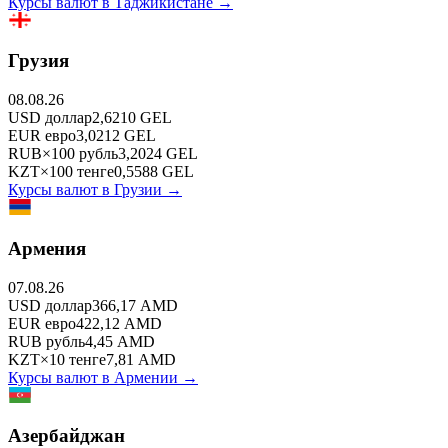
Курсы валют в
Таджикистане
→
Грузия
08.08.26
USD
доллар
2,6210
GEL
EUR
евро
3,0212
GEL
RUB
×
100
рубль
3,2024
GEL
KZT
×
100
тенге
0,5588
GEL
Курсы валют в
Грузии
→
Армения
07.08.26
USD
доллар
366,17
AMD
EUR
евро
422,12
AMD
RUB
рубль
4,45
AMD
KZT
×
10
тенге
7,81
AMD
Курсы валют в
Армении
→
Азербайджан