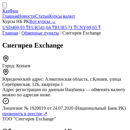
КазФин
Главная
Новости
Статьи
Курсы валют
Курсы НБ РК
Все курсы →
USD
469,93
₸
EUR
541,64
₸
RUB
5,71
₸
CNY
69,65
₸
Главная
/
Обменные пункты
/
Снегирев Exchange
Снегирев Exchange
Город:
Конаев
Юридический адрес:
Алматинская область, г.Қонаев, улица
Серебрянская, 12Б, квартира 1
Адрес регистрации по данным Нацбанка — обменять валюту
можно по адресам ниже.
Лицензия:
№ 1920019
от 24.07.2020
(Национальный Банк РК)
проверить в реестре ↗
ТОО "Снегирев Exchange"