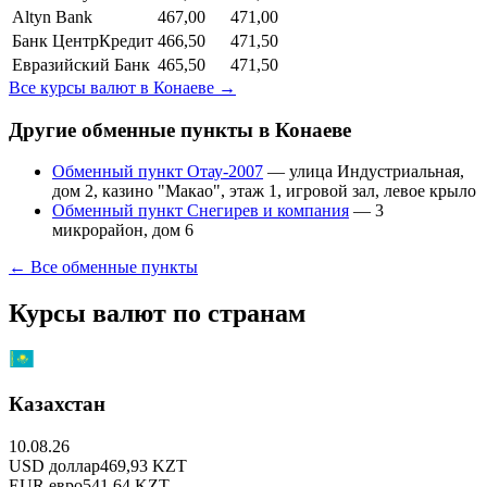
Altyn Bank
467,00
471,00
Банк ЦентрКредит
466,50
471,50
Евразийский Банк
465,50
471,50
Все курсы валют в
Конаеве
→
Другие обменные пункты в
Конаеве
Обменный пункт Отау-2007
—
улица Индустриальная,
дом 2, казино "Макао", этаж 1, игровой зал, левое крыло
Обменный пункт Снегирев и компания
—
3
микрорайон, дом 6
← Все обменные пункты
Курсы валют по странам
Казахстан
10.08.26
USD
доллар
469,93
KZT
EUR
евро
541,64
KZT