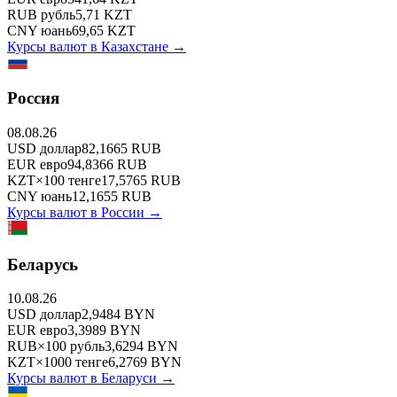
RUB
рубль
5,71
KZT
CNY
юань
69,65
KZT
Курсы валют в
Казахстане
→
Россия
08.08.26
USD
доллар
82,1665
RUB
EUR
евро
94,8366
RUB
KZT
×
100
тенге
17,5765
RUB
CNY
юань
12,1655
RUB
Курсы валют в
России
→
Беларусь
10.08.26
USD
доллар
2,9484
BYN
EUR
евро
3,3989
BYN
RUB
×
100
рубль
3,6294
BYN
KZT
×
1000
тенге
6,2769
BYN
Курсы валют в
Беларуси
→