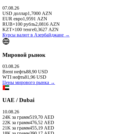
07.08.26
USD
доллар
1,7000
AZN
EUR
евро
1,9591
AZN
RUB
×
100
рубль
2,0816
AZN
KZT
×
100
тенге
0,3627
AZN
Курсы валют в
Азербайджане
→
Мировой рынок
03.08.26
Brent
нефть
88,90
USD
WTI
нефть
81,96
USD
Цены мирового рынка →
UAE / Dubai
10.08.26
24K
за грамм
519,70
AED
22K
за грамм
476,52
AED
21K
за грамм
455,19
AED
18K
за грамм
390,17
AED