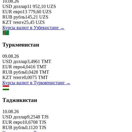
10.08.26
USD
доллар
11 952,10
UZS
EUR
евро
13 779,60
UZS
RUB
рубль
145,21
UZS
KZT
тенге
25,45
UZS
Курсы валют в
Узбекистане
→
Туркменистан
09.08.26
USD
доллар
3,4961
TMT
EUR
евро
4,0416
TMT
RUB
рубль
0,0428
TMT
KZT
тенге
0,0075
TMT
Курсы валют в
Туркменистане
→
Таджикистан
10.08.26
USD
доллар
9,2548
TJS
EUR
евро
10,6708
TJS
RUB
рубль
0,1120
TJS