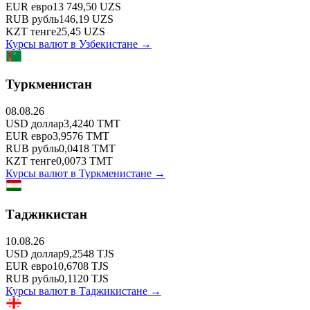
EUR
евро
13 749,50
UZS
RUB
рубль
146,19
UZS
KZT
тенге
25,45
UZS
Курсы валют в
Узбекистане
→
Туркменистан
08.08.26
USD
доллар
3,4240
TMT
EUR
евро
3,9576
TMT
RUB
рубль
0,0418
TMT
KZT
тенге
0,0073
TMT
Курсы валют в
Туркменистане
→
Таджикистан
10.08.26
USD
доллар
9,2548
TJS
EUR
евро
10,6708
TJS
RUB
рубль
0,1120
TJS
Курсы валют в
Таджикистане
→