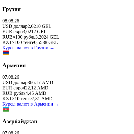
Грузия
08.08.26
USD
доллар
2,6210
GEL
EUR
евро
3,0212
GEL
RUB
×
100
рубль
3,2024
GEL
KZT
×
100
тенге
0,5588
GEL
Курсы валют в
Грузии
→
Армения
07.08.26
USD
доллар
366,17
AMD
EUR
евро
422,12
AMD
RUB
рубль
4,45
AMD
KZT
×
10
тенге
7,81
AMD
Курсы валют в
Армении
→
Азербайджан
07.08.26