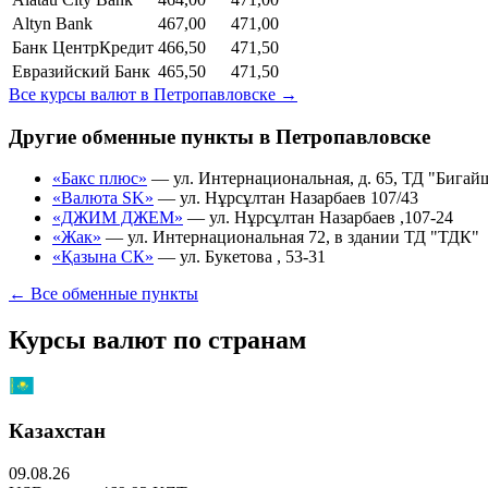
Altyn Bank
467,00
471,00
Банк ЦентрКредит
466,50
471,50
Евразийский Банк
465,50
471,50
Все курсы валют в
Петропавловске
→
Другие обменные пункты в
Петропавловске
«Бакс плюс»
—
ул. Интернациональная, д. 65, ТД "Бигай
«Валюта SK»
—
ул. Нұрсұлтан Назарбаев 107/43
«ДЖИМ ДЖЕМ»
—
ул. Нұрсұлтан Назарбаев ,107-24
«Жак»
—
ул. Интернациональная 72, в здании ТД "ТДК"
«Қазына СК»
—
ул. Букетова , 53-31
← Все обменные пункты
Курсы валют по странам
Казахстан
09.08.26