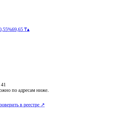
0,55
%
69,65
₸
▴
 41
ожно по адресам ниже.
роверить в реестре ↗