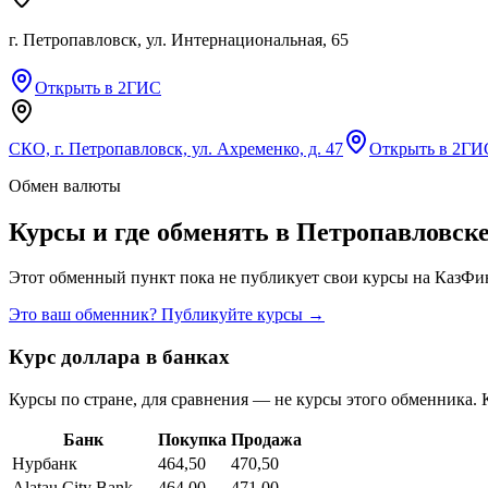
г. Петропавловск, ул. Интернациональная, 65
Открыть в 2ГИС
СКО, г. Петропавловск, ул. Ахременко, д. 47
Открыть в 2ГИ
Обмен валюты
Курсы и где обменять в
Петропавловск
Этот обменный пункт пока не публикует свои курсы на КазФин
Это ваш обменник? Публикуйте курсы →
Курс доллара в банках
Курсы по стране, для сравнения — не курсы этого обменника. 
Банк
Покупка
Продажа
Нурбанк
464,50
470,50
Alatau City Bank
464,00
471,00