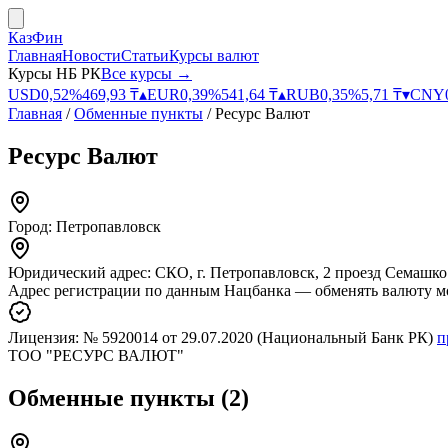
КазФин
Главная
Новости
Статьи
Курсы валют
Курсы НБ РК
Все курсы →
USD
0,52
%
469,93
₸
▴
EUR
0,39
%
541,64
₸
▴
RUB
0,35
%
5,71
₸
▾
CNY
Главная
/
Обменные пункты
/
Ресурс Валют
Ресурс Валют
Город:
Петропавловск
Юридический адрес:
СКО, г. Петропавловск, 2 проезд Семашко
Адрес регистрации по данным Нацбанка — обменять валюту м
Лицензия:
№ 5920014
от 29.07.2020
(Национальный Банк РК)
п
ТОО "РЕСУРС ВАЛЮТ"
Обменные пункты
(
2
)