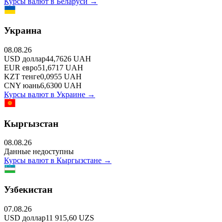
Курсы валют в
Беларуси
→
Украина
08.08.26
USD
доллар
44,7626
UAH
EUR
евро
51,6717
UAH
KZT
тенге
0,0955
UAH
CNY
юань
6,6300
UAH
Курсы валют в
Украине
→
Кыргызстан
08.08.26
Данные недоступны
Курсы валют в
Кыргызстане
→
Узбекистан
07.08.26
USD
доллар
11 915,60
UZS