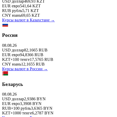
USD
доллар
469,93
KZT
EUR
евро
541,64
KZT
RUB
рубль
5,71
KZT
CNY
юань
69,65
KZT
Курсы валют в
Казахстане
→
Россия
08.08.26
USD
доллар
82,1665
RUB
EUR
евро
94,8366
RUB
KZT
×
100
тенге
17,5765
RUB
CNY
юань
12,1655
RUB
Курсы валют в
России
→
Беларусь
08.08.26
USD
доллар
2,9386
BYN
EUR
евро
3,3908
BYN
RUB
×
100
рубль
3,6365
BYN
KZT
×
1000
тенге
6,2787
BYN