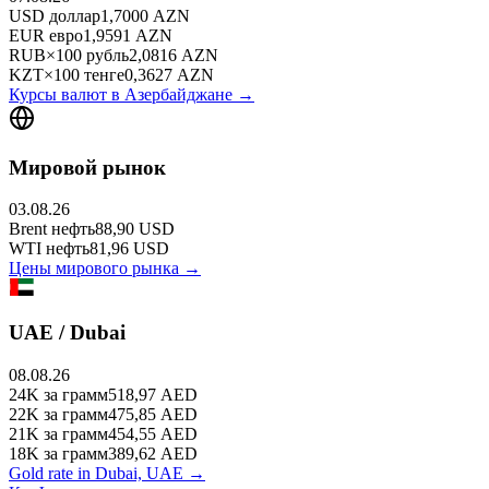
USD
доллар
1,7000
AZN
EUR
евро
1,9591
AZN
RUB
×
100
рубль
2,0816
AZN
KZT
×
100
тенге
0,3627
AZN
Курсы валют в
Азербайджане
→
Мировой рынок
03.08.26
Brent
нефть
88,90
USD
WTI
нефть
81,96
USD
Цены мирового рынка →
UAE / Dubai
08.08.26
24K
за грамм
518,97
AED
22K
за грамм
475,85
AED
21K
за грамм
454,55
AED
18K
за грамм
389,62
AED
Gold rate in Dubai, UAE →