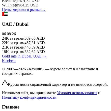
Brent
нефть
91,82
USD
WTI
нефть
84,25
USD
Цены мирового рынка →
UAE / Dubai
06.08.26
24K
за грамм
509,65
AED
22K
за грамм
467,31
AED
21K
за грамм
446,39
AED
18K
за грамм
382,62
AED
Gold rate in Dubai, UAE →
КазФин
© 2007—2026 «КазФин» — курсы валют в Казахстане и
соседних странах.
Курсы носят справочный характер и не являются офертой.
Используя сайт, вы принимаете
Условия использования
и
Политику конфиденциальности
.
Главное