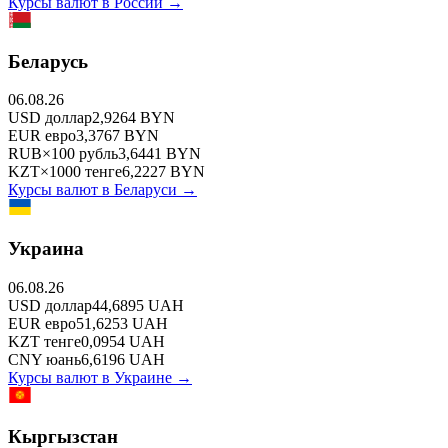
Курсы валют в
России
→
Беларусь
06.08.26
USD
доллар
2,9264
BYN
EUR
евро
3,3767
BYN
RUB
×
100
рубль
3,6441
BYN
KZT
×
1000
тенге
6,2227
BYN
Курсы валют в
Беларуси
→
Украина
06.08.26
USD
доллар
44,6895
UAH
EUR
евро
51,6253
UAH
KZT
тенге
0,0954
UAH
CNY
юань
6,6196
UAH
Курсы валют в
Украине
→
Кыргызстан