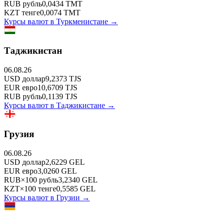
RUB
рубль
0,0434
TMT
KZT
тенге
0,0074
TMT
Курсы валют в
Туркменистане
→
Таджикистан
06.08.26
USD
доллар
9,2373
TJS
EUR
евро
10,6709
TJS
RUB
рубль
0,1139
TJS
Курсы валют в
Таджикистане
→
Грузия
06.08.26
USD
доллар
2,6229
GEL
EUR
евро
3,0260
GEL
RUB
×
100
рубль
3,2340
GEL
KZT
×
100
тенге
0,5585
GEL
Курсы валют в
Грузии
→