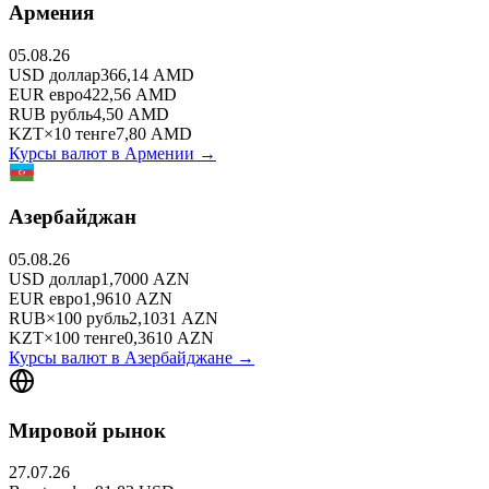
Армения
05.08.26
USD
доллар
366,14
AMD
EUR
евро
422,56
AMD
RUB
рубль
4,50
AMD
KZT
×
10
тенге
7,80
AMD
Курсы валют в
Армении
→
Азербайджан
05.08.26
USD
доллар
1,7000
AZN
EUR
евро
1,9610
AZN
RUB
×
100
рубль
2,1031
AZN
KZT
×
100
тенге
0,3610
AZN
Курсы валют в
Азербайджане
→
Мировой рынок
27.07.26