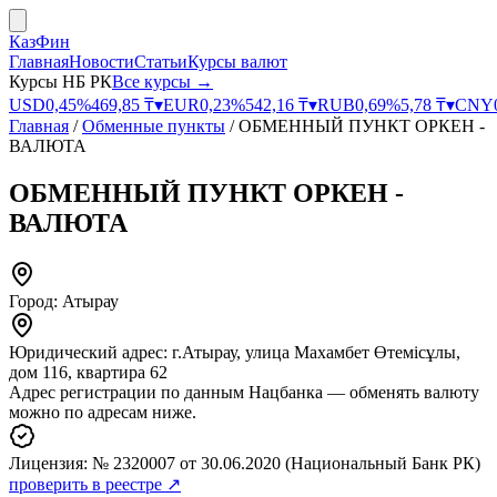
КазФин
Главная
Новости
Статьи
Курсы валют
Курсы НБ РК
Все курсы →
USD
0,45
%
469,85
₸
▾
EUR
0,23
%
542,16
₸
▾
RUB
0,69
%
5,78
₸
▾
CNY
Главная
/
Обменные пункты
/
ОБМЕННЫЙ ПУНКТ ОРКЕН -
ВАЛЮТА
ОБМЕННЫЙ ПУНКТ ОРКЕН -
ВАЛЮТА
Город:
Атырау
Юридический адрес:
г.Атырау, улица Махамбет Өтемісұлы,
дом 116, квартира 62
Адрес регистрации по данным Нацбанка — обменять валюту
можно по адресам ниже.
Лицензия:
№ 2320007
от 30.06.2020
(Национальный Банк РК)
проверить в реестре ↗