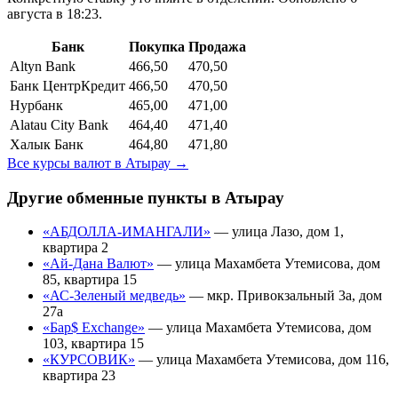
августа в 18:23.
Банк
Покупка
Продажа
Altyn Bank
466,50
470,50
Банк ЦентрКредит
466,50
470,50
Нурбанк
465,00
471,00
Alatau City Bank
464,40
471,40
Халык Банк
464,80
471,80
Все курсы валют в
Атырау
→
Другие обменные пункты в
Атырау
«АБДОЛЛА-ИМАНГАЛИ»
—
улица Лазо, дом 1,
квартира 2
«Ай-Дана Валют»
—
улица Махамбета Утемисова, дом
85, квартира 15
«АС-Зеленый медведь»
—
мкр. Привокзальный 3а, дом
27а
«Бар$ Exchange»
—
улица Махамбета Утемисова, дом
103, квартира 15
«КУРСОВИК»
—
улица Махамбета Утемисова, дом 116,
квартира 23