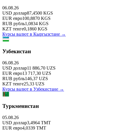
06.08.26
USD
доллар
87,4500
KGS
EUR
евро
100,8870
KGS
RUB
рубль
1,0834
KGS
KZT
тенге
0,1860
KGS
Курсы валют в
Кыргызстане
→
Узбекистан
06.08.26
USD
доллар
11 886,70
UZS
EUR
евро
13 717,30
UZS
RUB
рубль
146,37
UZS
KZT
тенге
25,33
UZS
Курсы валют в
Узбекистане
→
Туркменистан
05.08.26
USD
доллар
3,4964
TMT
EUR
евро
4,0339
TMT