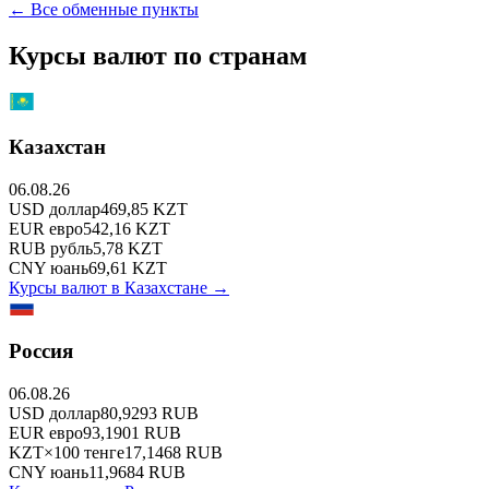
← Все обменные пункты
Курсы валют по странам
Казахстан
06.08.26
USD
доллар
469,85
KZT
EUR
евро
542,16
KZT
RUB
рубль
5,78
KZT
CNY
юань
69,61
KZT
Курсы валют в
Казахстане
→
Россия
06.08.26
USD
доллар
80,9293
RUB
EUR
евро
93,1901
RUB
KZT
×
100
тенге
17,1468
RUB
CNY
юань
11,9684
RUB