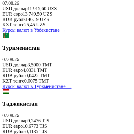
07.08.26
USD
доллар
11 915,60
UZS
EUR
евро
13 749,50
UZS
RUB
рубль
146,19
UZS
KZT
тенге
25,45
UZS
Курсы валют в
Узбекистане
→
Туркменистан
07.08.26
USD
доллар
3,5000
TMT
EUR
евро
4,0331
TMT
RUB
рубль
0,0422
TMT
KZT
тенге
0,0075
TMT
Курсы валют в
Туркменистане
→
Таджикистан
07.08.26
USD
доллар
9,2476
TJS
EUR
евро
10,6773
TJS
RUB
рубль
0,1135
TJS