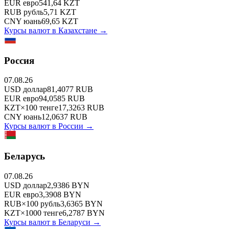
EUR
евро
541,64
KZT
RUB
рубль
5,71
KZT
CNY
юань
69,65
KZT
Курсы валют в
Казахстане
→
Россия
07.08.26
USD
доллар
81,4077
RUB
EUR
евро
94,0585
RUB
KZT
×
100
тенге
17,3263
RUB
CNY
юань
12,0637
RUB
Курсы валют в
России
→
Беларусь
07.08.26
USD
доллар
2,9386
BYN
EUR
евро
3,3908
BYN
RUB
×
100
рубль
3,6365
BYN
KZT
×
1000
тенге
6,2787
BYN
Курсы валют в
Беларуси
→