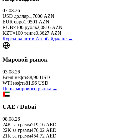
07.08.26
USD
доллар
1,7000
AZN
EUR
евро
1,9591
AZN
RUB
×
100
рубль
2,0816
AZN
KZT
×
100
тенге
0,3627
AZN
Курсы валют в
Азербайджане
→
Мировой рынок
03.08.26
Brent
нефть
88,90
USD
WTI
нефть
81,96
USD
Цены мирового рынка →
UAE / Dubai
08.08.26
24K
за грамм
519,16
AED
22K
за грамм
476,02
AED
21K
за грамм
454,72
AED