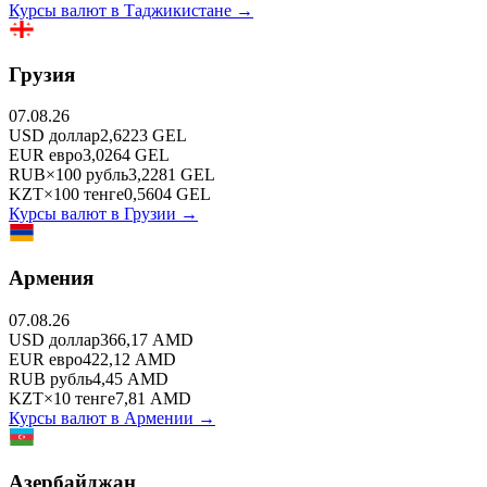
Курсы валют в
Таджикистане
→
Грузия
07.08.26
USD
доллар
2,6223
GEL
EUR
евро
3,0264
GEL
RUB
×
100
рубль
3,2281
GEL
KZT
×
100
тенге
0,5604
GEL
Курсы валют в
Грузии
→
Армения
07.08.26
USD
доллар
366,17
AMD
EUR
евро
422,12
AMD
RUB
рубль
4,45
AMD
KZT
×
10
тенге
7,81
AMD
Курсы валют в
Армении
→
Азербайджан